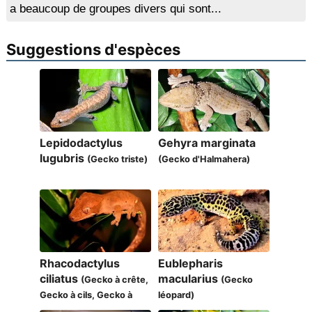
a beaucoup de groupes divers qui sont...
Suggestions d'espèces
Lepidodactylus
Gehyra marginata
lugubris
(Gecko triste)
(Gecko d'Halmahera)
Rhacodactylus
Eublepharis
ciliatus
macularius
(Gecko à crête,
(Gecko
Gecko à cils, Gecko à
léopard)
frange)