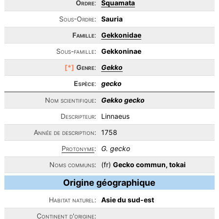
Ordre
:
Squamata
Sous-Ordre:
Sauria
Famille
:
Gekkonidae
Sous-famille:
Gekkoninae
[*]
Genre
:
Gekko
Espèce
:
gecko
Nom scientifique:
Gekko gecko
Descripteur:
Linnaeus
Année de description:
1758
Protonyme
:
G. gecko
Noms communs:
(fr)
Gecko commun, tokai
Origine géographique
Habitat naturel:
Asie du sud-est
Continent d'origine: