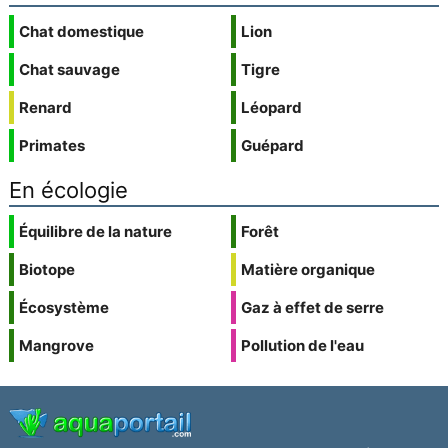
Chat domestique
Lion
Chat sauvage
Tigre
Renard
Léopard
Primates
Guépard
En écologie
Équilibre de la nature
Forêt
Biotope
Matière organique
Écosystème
Gaz à effet de serre
Mangrove
Pollution de l'eau