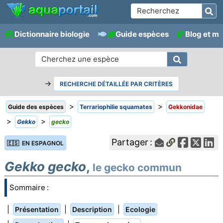
Dictionnaire biologie
Guide espèces
Blog et m
→
RECHERCHE DÉTAILLÉE PAR CRITÈRES
>
>
Guide des espèces
Terrariophilie squamates
Gekkonidae
>
>
Gekko
gecko
Partager :
🇪🇸 EN ESPAGNOL
Gekko gecko
,
le gecko commun
Sommaire :
|
|
|
Présentation
Description
Ecologie