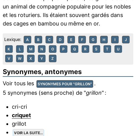
un animal de compagnie populaire pour les nobles
et les roturiers. Ils étaient souvent gardés dans
des cages en bambou ou même en or.
Lexique:
A
B
C
D
E
F
G
H
I
J
K
L
M
N
O
P
Q
R
S
T
U
V
W
X
Y
Z
Synonymes, antonymes
Voir tous les
.
SYNONYMES POUR "GRILLON"
5 synonymes (sens proche) de "
grillon
" :
cri-cri
criquet
grillot
VOIR LA SUITE...