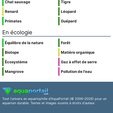
Chat sauvage
Tigre
Renard
Léopard
Primates
Guépard
En écologie
Équilibre de la nature
Forêt
Biotope
Matière organique
Écosystème
Gaz à effet de serre
Mangrove
Pollution de l'eau
Tout l'univers en aquariophilie d'AquaPortail (© 2006–2026) pour un
aquarium durable. Textes et images soumis à droits d'auteur.