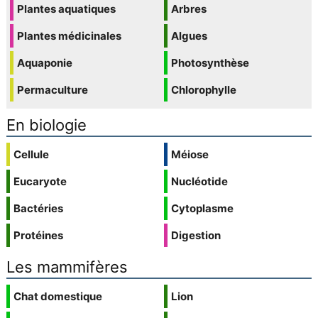
Plantes aquatiques
Arbres
Plantes médicinales
Algues
Aquaponie
Photosynthèse
Permaculture
Chlorophylle
En biologie
Cellule
Méiose
Eucaryote
Nucléotide
Bactéries
Cytoplasme
Protéines
Digestion
Les mammifères
Chat domestique
Lion