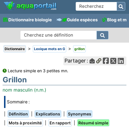
Dictionnaire biologie
Guide espèces
Blog et m
>
>
Dictionnaire
Lexique mots en G
grillon
Partager :
Lecture simple en 3 petites mn.
Grillon
nom masculin (n.m.)
Sommaire :
|
|
|
Définition
Explications
Synonymes
|
|
|
Mots à proximité
En rapport
Résumé simple