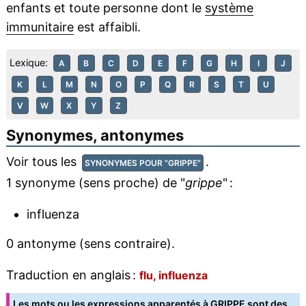
enfants et toute personne dont le
système
immunitaire
est affaibli.
Lexique:
A
B
C
D
E
F
G
H
I
J
K
L
M
N
O
P
Q
R
S
T
U
V
W
X
Y
Z
Synonymes, antonymes
Voir tous les
.
SYNONYMES POUR "GRIPPE"
1 synonyme (sens proche) de "
grippe
" :
influenza
0 antonyme (sens contraire).
Traduction en anglais :
flu, influenza
Les mots ou les expressions apparentés à GRIPPE sont des