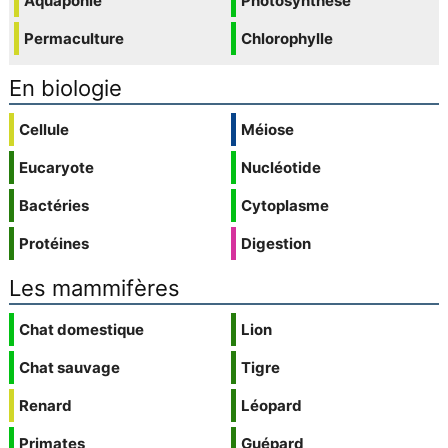
Aquaponie
Photosynthèse
Permaculture
Chlorophylle
En biologie
Cellule
Méiose
Eucaryote
Nucléotide
Bactéries
Cytoplasme
Protéines
Digestion
Les mammifères
Chat domestique
Lion
Chat sauvage
Tigre
Renard
Léopard
Primates
Guépard