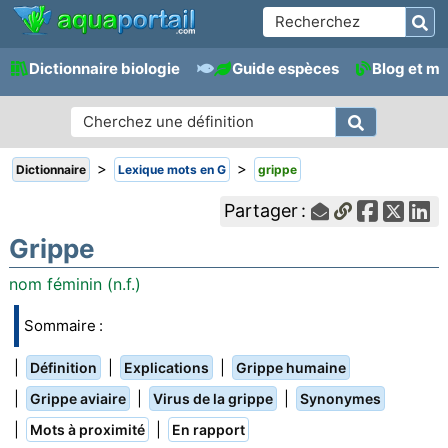
Dictionnaire biologie
Guide espèces
Blog et m
>
>
Dictionnaire
Lexique mots en G
grippe
Partager :
Grippe
nom féminin (n.f.)
Sommaire :
|
|
|
Définition
Explications
Grippe humaine
|
|
|
Grippe aviaire
Virus de la grippe
Synonymes
|
|
Mots à proximité
En rapport