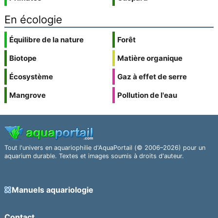
En écologie
Équilibre de la nature
Forêt
Biotope
Matière organique
Écosystème
Gaz à effet de serre
Mangrove
Pollution de l'eau
Tout l'univers en aquariophilie d'AquaPortail (© 2006–2026) pour un
aquarium durable. Textes et images soumis à droits d'auteur.
Manuels aquariologie
Contact