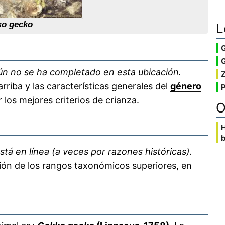
ko gecko
L
G
n no se ha completado en esta ubicación.
rriba y las características generales del
género
 los mejores criterios de crianza.
O
b
stá en línea (a veces por razones históricas).
ción de los rangos taxonómicos superiores, en