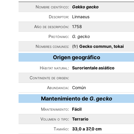
Nombre científico:
Gekko gecko
Descriptor:
Linnaeus
Año de descripción:
1758
Protónimo:
G. gecko
Nombres comunes:
(fr)
Gecko commun, tokai
Origen geográfico
Hábitat natural:
Surorientale asiático
Continente de origen:
Abundancia:
Común
Mantenimiento de
G. gecko
Mantenimiento:
Fácil
Volumen o tipo:
Terrario
Tamaño:
33,0 a 37,0 cm