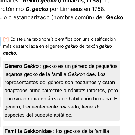
imal es :
Gekko gecko
(Linnaeus, 1758)
. La
 protónimo
G. gecko
por Linnaeus en 1758.
áculo o estandarizado (nombre común) de :
Gecko
[*]
Existe una taxonomía científica con una clasificación
más desarrollada en el género
gekko
del taxón
gekko
gecko
.
Género
Gekko
: gekko es un género de pequeños
lagartos gecko de la familia
Gekko
nidae. Los
representantes del género son nocturnos y están
adaptados principalmente a hábitats intactos, pero
con sinantropía en áreas de habitación humana. El
género, frecuentemente revisado, tiene 76
especies del sudeste asiático.
Familia Gekkonidae
: los geckos de la familia