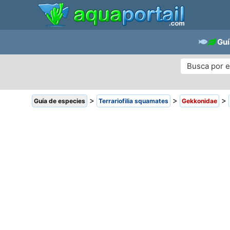
Guí
>
>
>
Guía de especies
Terrariofilia squamates
Gekkonidae