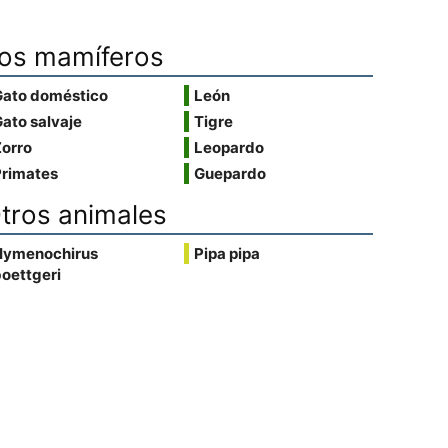
os mamíferos
Gato doméstico
León
ato salvaje
Tigre
Zorro
Leopardo
Primates
Guepardo
tros animales
Hymenochirus
Pipa pipa
oettgeri