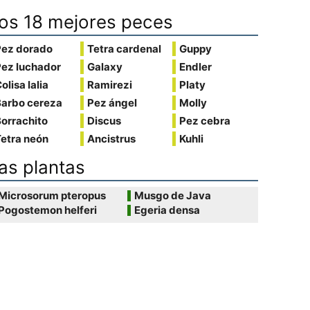
os 18 mejores peces
Pez dorado
Tetra cardenal
Guppy
Pez luchador
Galaxy
Endler
olisa lalia
Ramirezi
Platy
Barbo cereza
Pez ángel
Molly
orrachito
Discus
Pez cebra
etra neón
Ancistrus
Kuhli
as plantas
Microsorum pteropus
Musgo de Java
Pogostemon helferi
Egeria densa