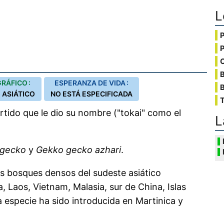
L
C
RÁFICO :
ESPERANZA DE VIDA :
B
 ASIÁTICO
NO ESTÁ ESPECIFICADA
T
rtido que le dio su nombre ("tokai" como el
L
 gecko
y
Gekko gecko azhari
.
s bosques densos del sudeste asiático
, Laos, Vietnam, Malasia, sur de China, Islas
a especie ha sido introducida en Martinica y