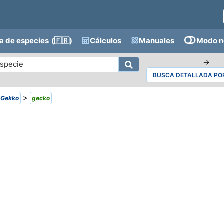
a de especies
(🇫🇷)
Cálculos
Manuales
Modo n
→
BUSCA DETALLADA POR
>
Gekko
gecko