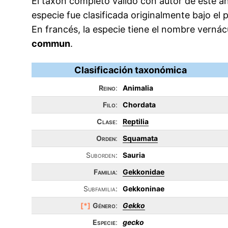
El taxón completo válido con autor de este an
especie fue clasificada originalmente bajo el
En francés, la especie tiene el nombre vern
commun
.
Clasificación taxonómica
Reino
:
Animalia
Filo
:
Chordata
Clase
:
Reptilia
Orden
:
Squamata
Suborden:
Sauria
Familia
:
Gekkonidae
Subfamilia:
Gekkoninae
[*]
Género
:
Gekko
Especie
:
gecko