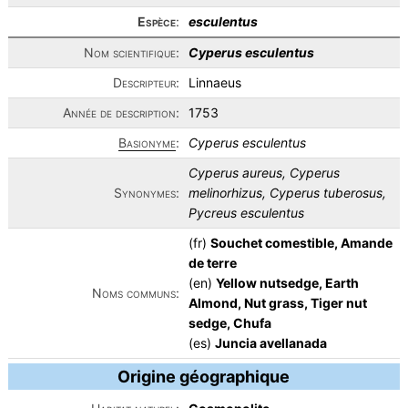
Espèce
:
esculentus
Nom scientifique:
Cyperus esculentus
Descripteur:
Linnaeus
Année de description:
1753
Basionyme
:
Cyperus esculentus
Cyperus aureus, Cyperus
Synonymes:
melinorhizus, Cyperus tuberosus,
Pycreus esculentus
(fr)
Souchet comestible, Amande
de terre
(en)
Yellow nutsedge, Earth
Noms communs:
Almond, Nut grass, Tiger nut
sedge, Chufa
(es)
Juncia avellanada
Origine géographique