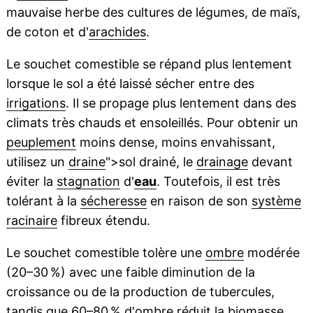
mauvaise herbe des cultures de légumes, de maïs,
de coton et d'
arachides
.
Le souchet comestible se répand plus lentement
lorsque le sol a été laissé sécher entre des
irrigations
. Il se propage plus lentement dans des
climats très chauds et ensoleillés. Pour obtenir un
peuplement
moins dense, moins envahissant,
utilisez un
draine
">sol drainé, le
drainage
devant
éviter la
stagnation
d'
eau
. Toutefois, il est très
tolérant à la
sécheresse
en raison de son
système
racinaire
fibreux étendu.
Le souchet comestible tolère une
ombre
modérée
(20–30 %) avec une faible diminution de la
croissance ou de la production de tubercules,
tandis que 60–80 % d'ombre réduit la
biomasse