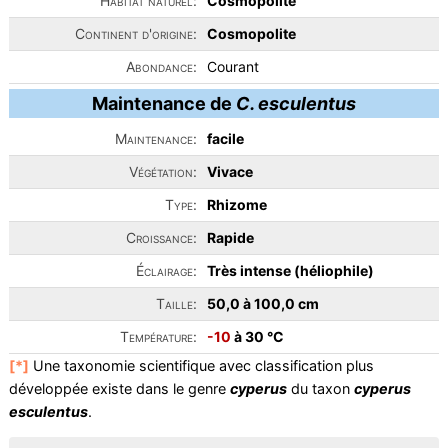
Habitat naturel:
Cosmopolite
Continent d'origine:
Cosmopolite
Abondance:
Courant
Maintenance de
C. esculentus
Maintenance:
facile
Végétation:
Vivace
Type:
Rhizome
Croissance:
Rapide
Éclairage:
Très intense (héliophile)
Taille:
50,0 à 100,0 cm
Température:
-10
à 30 °C
[*]
Une taxonomie scientifique avec classification plus
développée existe dans le genre
cyperus
du taxon
cyperus
esculentus
.