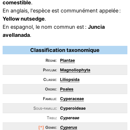
comestible
.
En anglais, l'espèce est communément appelée :
Yellow nutsedge
.
En espagnol, le nom commun est :
Juncia
avellanada
.
Classification taxonomique
Règne
:
Plantae
Phylum
:
Magnoliophyta
Classe
:
Liliopsida
Ordre
:
Poales
Famille
:
Cyperaceae
Sous-famille:
Cyperoideae
Tribu:
Cypereae
[*]
Genre
:
Cyperus