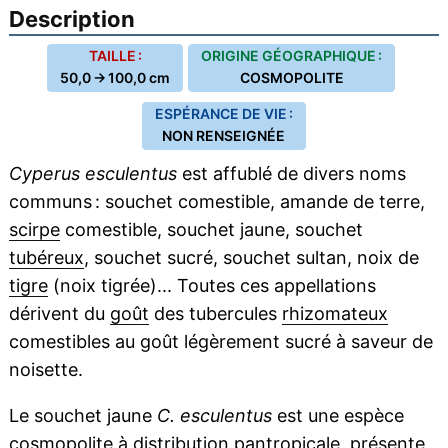
Description
TAILLE :
ORIGINE GÉOGRAPHIQUE :
50,0 → 100,0 cm
COSMOPOLITE
ESPÉRANCE DE VIE :
NON RENSEIGNÉE
Cyperus esculentus
est affublé de divers noms
communs : souchet comestible, amande de terre,
scirpe
comestible, souchet jaune, souchet
tubéreux
, souchet sucré, souchet sultan, noix de
tigre
(noix tigrée)... Toutes ces appellations
dérivent du
goût
des tubercules
rhizomateux
comestibles au goût légèrement sucré à saveur de
noisette.
Le souchet jaune
C. esculentus
est une espèce
cosmopolite à distribution
pantropicale
, présente