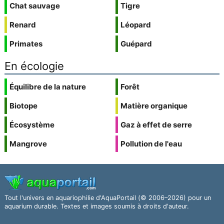
Chat sauvage
Tigre
Renard
Léopard
Primates
Guépard
En écologie
Équilibre de la nature
Forêt
Biotope
Matière organique
Écosystème
Gaz à effet de serre
Mangrove
Pollution de l'eau
Tout l'univers en aquariophilie d'AquaPortail (© 2006–2026) pour un
aquarium durable. Textes et images soumis à droits d'auteur.