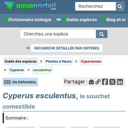
Dictionnaire biologie
Guide espèces
Blog et m
→
RECHERCHE DÉTAILLÉE PAR CRITÈRES
>
>
Guide des espèces
Plantes à fleurs
Cyperaceae
>
>
Cyperus
esculentus
Partager :
🇪🇸 EN ESPAGNOL
Cyperus esculentus
,
le souchet
comestible
Sommaire :