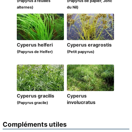
(Papyrus à feuilles
(Papyrus de papier, Jonc
alternes)
du Nil)
Cyperus helferi
Cyperus eragrostis
(Papyrus de Helfer)
(Petit papyrus)
Cyperus gracilis
Cyperus
involucratus
(Papyrus gracile)
Compléments utiles