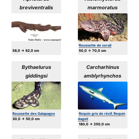
breviventralis
marmoratus
Roussette de corail
58,0 → 62,0 cm
50,0 → 70,0 cm
Bythaelurus
Carcharhinus
giddingsi
amblyrhynchos
Roussette des Galapagos
Requin gris de récif, Requin
30,0 → 50,0 cm
dagsit
180,0 → 250,0 cm