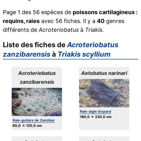
Page 1 des 56 espèces de
poissons cartilagineux :
requins, raies
avec 56 fiches. Il y a
40
genres
différents de
Acroteriobatus
à
Triakis
.
Liste des fiches de
Acroteriobatus
zanzibarensis
à
Triakis scyllium
Acroteriobatus
Aetobatus narinari
zanzibarensis
Raie-aigle léopard
180,0 → 230,0 cm
Raie-guitare de Zanzibar
60,0 → 120,0 cm