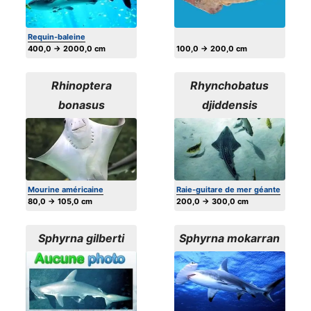
Requin-baleine
400,0 → 2000,0 cm
100,0 → 200,0 cm
Rhinoptera
Rhynchobatus
bonasus
djiddensis
Mourine américaine
Raie-guitare de mer géante
80,0 → 105,0 cm
200,0 → 300,0 cm
Sphyrna gilberti
Sphyrna mokarran