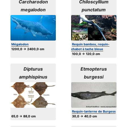
Carcharodon
Chiloscyllium
megalodon
punctatum
Mégalodon
Requin bambou, requin-
1200,0 → 2400,0 cm
chabot à tache bleue
100,0 → 120,0 cm
Dipturus
Etmopterus
amphispinus
burgessi
Requin-lanterne de Burgess
65,0 → 88,0 cm
30,0 → 40,0 cm