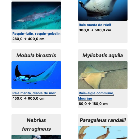
Raie manta de récif
300,0 → 500,0 cm
Requin-lutin, requin-gobelin
280,0 → 400,0 cm
Mobula birostris
Myliobatis aquila
Raie manta, diable de mer
Raie-aigle commune,
450,0 → 900,0 cm
Mourine
80,0 → 180,0 cm
Nebrius
Paragaleus randalli
ferrugineus