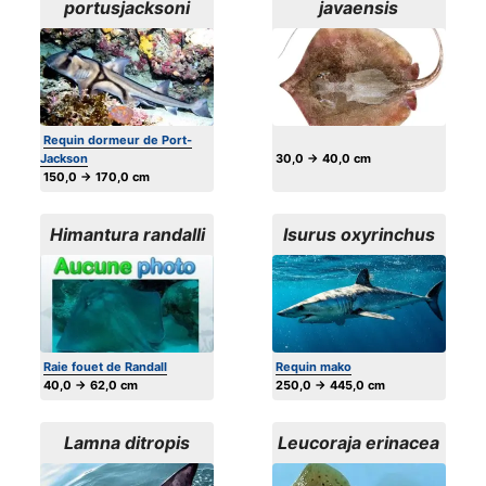
portusjacksoni
javaensis
Requin dormeur de Port-
Jackson
30,0 → 40,0 cm
150,0 → 170,0 cm
Himantura randalli
Isurus oxyrinchus
Raie fouet de Randall
Requin mako
40,0 → 62,0 cm
250,0 → 445,0 cm
Lamna ditropis
Leucoraja erinacea