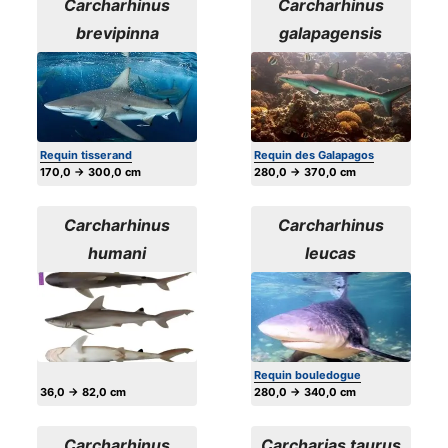
Carcharhinus
Carcharhinus
brevipinna
galapagensis
Requin tisserand
Requin des Galapagos
170,0 → 300,0 cm
280,0 → 370,0 cm
Carcharhinus
Carcharhinus
humani
leucas
Requin bouledogue
36,0 → 82,0 cm
280,0 → 340,0 cm
Carcharhinus
Carcharias taurus