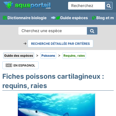
Dictionnaire biologie
Guide espèces
Blog et m
→
RECHERCHE DÉTAILLÉE PAR CRITÈRES
>
>
Guide des espèces
Poissons
Requins, raies
🇪🇸 EN ESPAGNOL
Fiches poissons cartilagineux :
requins, raies