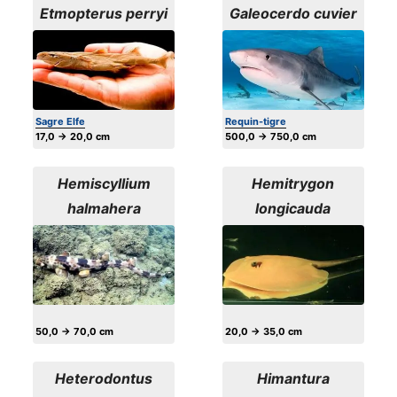
Etmopterus perryi
Galeocerdo cuvier
Sagre Elfe
Requin-tigre
17,0 → 20,0 cm
500,0 → 750,0 cm
Hemiscyllium
Hemitrygon
halmahera
longicauda
50,0 → 70,0 cm
20,0 → 35,0 cm
Heterodontus
Himantura