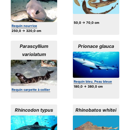
50,0 → 70,0 cm
Requin nourrice
250,0 → 320,0 cm
Parascyllium
Prionace glauca
variolatum
Requin bleu, Peau bleue
180,0 → 380,0 cm
Requin carpette à collier
Rhincodon typus
Rhinobatos whitei