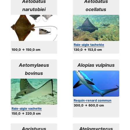
Aetobatus
Aetobatus
narutobiei
ocellatus
Raie-aigle tachetée
100,0 → 150,0 cm
130,0 → 153,0 cm
Aetomylaeus
Alopias vulpinus
bovinus
Requin-renard commun
300,0 → 600,0 cm
Raie-aigle vachette
150,0 → 220,0 cm
Apristurus
Atelomycterus