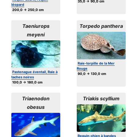
35,0 → 90,0 cm
léopard
200,0 → 250,0 cm
Taeniurops
Torpedo panthera
meyeni
Raie-torpille de la Mer
Rouge
Pastenague éventail, Raie à
90,0 → 130,0 cm
taches noires
100,0 → 180,0 cm
Triaenodon
Triakis scyllium
obesus
Requin-chien à bandes