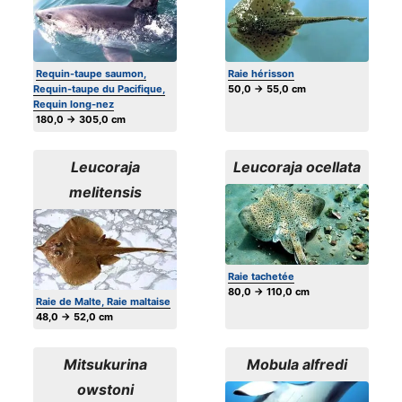
Requin-taupe saumon,
Raie hérisson
Requin-taupe du Pacifique,
50,0 → 55,0 cm
Requin long-nez
180,0 → 305,0 cm
Leucoraja
Leucoraja ocellata
melitensis
Raie tachetée
80,0 → 110,0 cm
Raie de Malte, Raie maltaise
48,0 → 52,0 cm
Mitsukurina
Mobula alfredi
owstoni