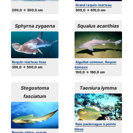
Grand requin-marteau
200,0 → 300,0 cm
300,0 → 610,0 cm
Sphyrna zygaena
Squalus acanthias
Requin-marteau lisse
Aiguillat commun, Requin
350,0 → 500,0 cm
épineux
100,0 → 160,0 cm
Stegostoma
Taeniura lymma
fasciatum
Raie pastenague à points
bleus
Requin-zèbre, requin