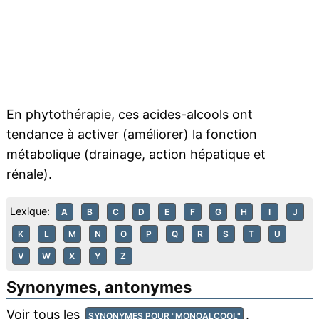
En
phytothérapie
, ces
acides-alcools
ont
tendance à activer (améliorer) la fonction
métabolique (
drainage
, action
hépatique
et
rénale).
Lexique:
A
B
C
D
E
F
G
H
I
J
K
L
M
N
O
P
Q
R
S
T
U
V
W
X
Y
Z
Synonymes, antonymes
Voir tous les
.
SYNONYMES POUR "MONOALCOOL"