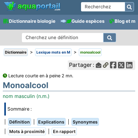
Dictionnaire biologie
Guide espèces
Blog et m
>
>
Dictionnaire
Lexique mots en M
monoalcool
Partager :
Lecture courte en à peine 2 mn.
Monoalcool
nom masculin (n.m.)
Sommaire :
|
|
|
Définition
Explications
Synonymes
|
|
Mots à proximité
En rapport