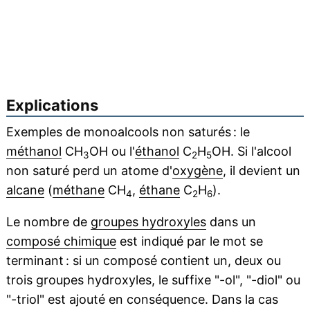
Explications
Exemples de monoalcools non saturés : le
méthanol
CH
OH ou l'
éthanol
C
H
OH. Si l'alcool
3
2
5
non saturé perd un atome d'
oxygène
, il devient un
alcane
(
méthane
CH
,
éthane
C
H
).
4
2
6
Le nombre de
groupes hydroxyles
dans un
composé chimique
est indiqué par le mot se
terminant : si un composé contient un, deux ou
trois groupes hydroxyles, le suffixe "-ol", "-diol" ou
"-triol" est ajouté en conséquence. Dans la cas