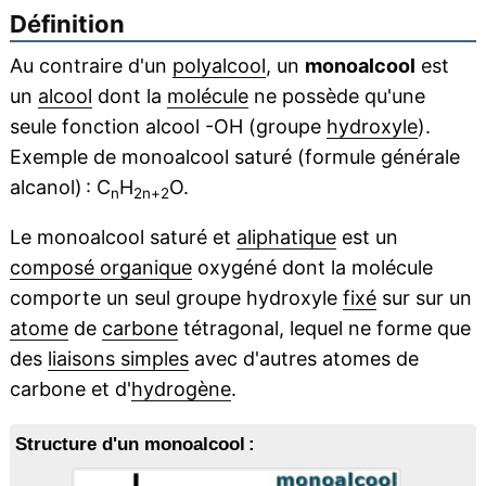
Définition
Au contraire d'un
polyalcool
, un
monoalcool
est
un
alcool
dont la
molécule
ne possède qu'une
seule fonction alcool -OH (groupe
hydroxyle
).
Exemple de monoalcool saturé (formule générale
alcanol) : C
H
O.
n
2n+2
Le monoalcool saturé et
aliphatique
est un
composé organique
oxygéné dont la molécule
comporte un seul groupe hydroxyle
fixé
sur sur un
atome
de
carbone
tétragonal, lequel ne forme que
des
liaisons simples
avec d'autres atomes de
carbone et d'
hydrogène
.
Structure d'un monoalcool :