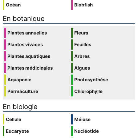
Océan
Blobfish
En botanique
Plantes annuelles
Fleurs
Plantes vivaces
Feuilles
Plantes aquatiques
Arbres
Plantes médicinales
Algues
Aquaponie
Photosynthèse
Permaculture
Chlorophylle
En biologie
Cellule
Méiose
Eucaryote
Nucléotide