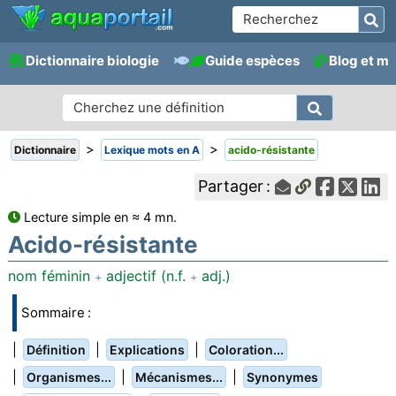
Dictionnaire biologie
Guide espèces
Blog et m
>
>
Dictionnaire
Lexique mots en A
acido-résistante
Partager :
Lecture simple en ≈ 4 mn.
Acido-résistante
nom féminin
adjectif (n.f.
adj.)
+
+
Sommaire :
|
|
|
Définition
Explications
Coloration...
|
|
|
Organismes...
Mécanismes...
Synonymes