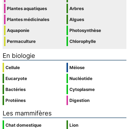
Plantes aquatiques
Arbres
Plantes médicinales
Algues
Aquaponie
Photosynthèse
Permaculture
Chlorophylle
En biologie
Cellule
Méiose
Eucaryote
Nucléotide
Bactéries
Cytoplasme
Protéines
Digestion
Les mammifères
Chat domestique
Lion