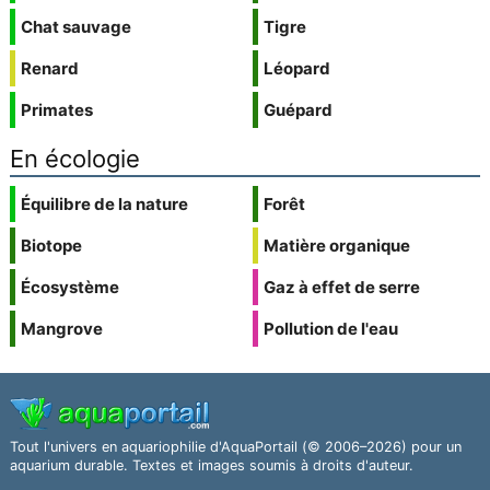
Chat sauvage
Tigre
Renard
Léopard
Primates
Guépard
En écologie
Équilibre de la nature
Forêt
Biotope
Matière organique
Écosystème
Gaz à effet de serre
Mangrove
Pollution de l'eau
Tout l'univers en aquariophilie d'AquaPortail (© 2006–2026) pour un
aquarium durable. Textes et images soumis à droits d'auteur.