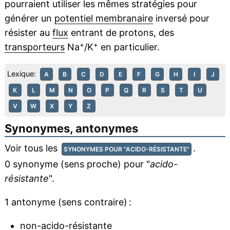
pourraient utiliser les mêmes stratégies pour
générer un
potentiel membranaire
inversé pour
résister au
flux
entrant de protons, des
+
+
transporteurs
Na
/K
en particulier.
Lexique:
A
B
C
D
E
F
G
H
I
J
K
L
M
N
O
P
Q
R
S
T
U
V
W
X
Y
Z
Synonymes, antonymes
Voir tous les
.
SYNONYMES POUR "ACIDO-RÉSISTANTE"
0 synonyme (sens proche) pour "
acido-
résistante
".
1 antonyme (sens contraire) :
non-acido-résistante