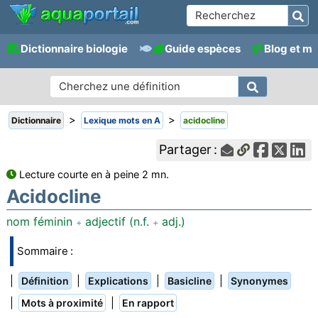
Dictionnaire biologie
Guide espèces
Blog et m
>
>
Dictionnaire
Lexique mots en A
acidocline
Partager :
Lecture courte en à peine 2 mn.
Acidocline
nom féminin
adjectif (n.f.
adj.)
+
+
Sommaire :
|
|
|
|
Définition
Explications
Basicline
Synonymes
|
|
Mots à proximité
En rapport