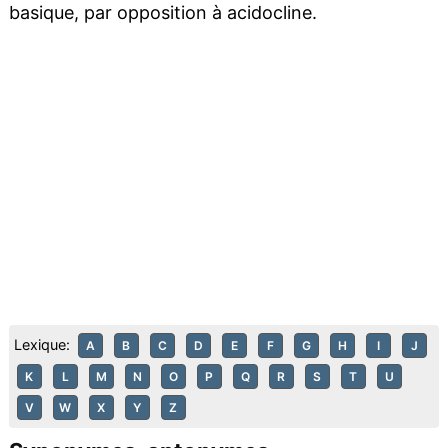
basique, par opposition à acidocline.
Lexique:
A
B
C
D
E
F
G
H
I
J
K
L
M
N
O
P
Q
R
S
T
U
V
W
X
Y
Z