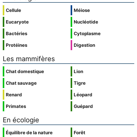
Cellule
Méiose
Eucaryote
Nucléotide
Bactéries
Cytoplasme
Protéines
Digestion
Les mammifères
Chat domestique
Lion
Chat sauvage
Tigre
Renard
Léopard
Primates
Guépard
En écologie
Équilibre de la nature
Forêt