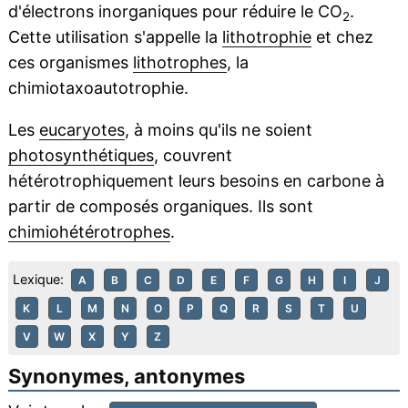
d'électrons inorganiques pour réduire le CO
.
2
Cette utilisation s'appelle la
lithotrophie
et chez
ces organismes
lithotrophes
, la
chimiotaxoautotrophie.
Les
eucaryotes
, à moins qu'ils ne soient
photosynthétiques
, couvrent
hétérotrophiquement leurs besoins en carbone à
partir de composés organiques. Ils sont
chimiohétérotrophes
.
Lexique:
A
B
C
D
E
F
G
H
I
J
K
L
M
N
O
P
Q
R
S
T
U
V
W
X
Y
Z
Synonymes, antonymes