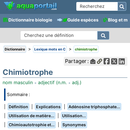
Dictionnaire biologie
Guide espèces
Blog et m
>
>
Dictionnaire
Lexique mots en C
chimiotrophe
Partager :
Chimiotrophe
nom masculin
adjectif (n.m.
adj.)
+
+
Sommaire :
|
|
|
Définition
Explications
Adénosine triphosphate...
|
|
Utilisation de matière...
Utilisation...
|
|
Chimioautotrophie et...
Synonymes