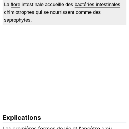
La
flore
intestinale accueille des
bactéries intestinales
chimiotrophes qui se nourrissent comme des
saprophytes
.
Explications
Les premières formes de vie et l'
ancêtre
d'où