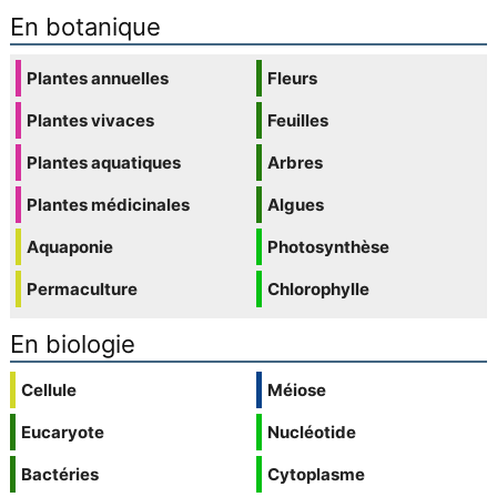
En botanique
Plantes annuelles
Fleurs
Plantes vivaces
Feuilles
Plantes aquatiques
Arbres
Plantes médicinales
Algues
Aquaponie
Photosynthèse
Permaculture
Chlorophylle
En biologie
Cellule
Méiose
Eucaryote
Nucléotide
Bactéries
Cytoplasme