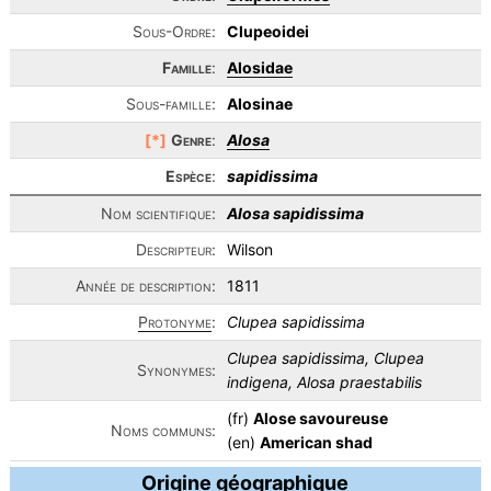
Sous-Ordre:
Clupeoidei
Famille
:
Alosidae
Sous-famille:
Alosinae
[*]
Genre
:
Alosa
Espèce
:
sapidissima
Nom scientifique:
Alosa sapidissima
Descripteur:
Wilson
Année de description:
1811
Protonyme
:
Clupea sapidissima
Clupea sapidissima, Clupea
Synonymes:
indigena, Alosa praestabilis
(fr)
Alose savoureuse
Noms communs:
(en)
American shad
Origine géographique