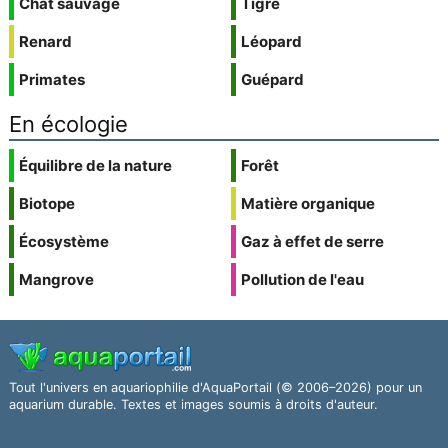
Chat sauvage
Tigre
Renard
Léopard
Primates
Guépard
En écologie
Équilibre de la nature
Forêt
Biotope
Matière organique
Écosystème
Gaz à effet de serre
Mangrove
Pollution de l'eau
Tout l'univers en aquariophilie d'AquaPortail (© 2006–2026) pour un
aquarium durable. Textes et images soumis à droits d'auteur.