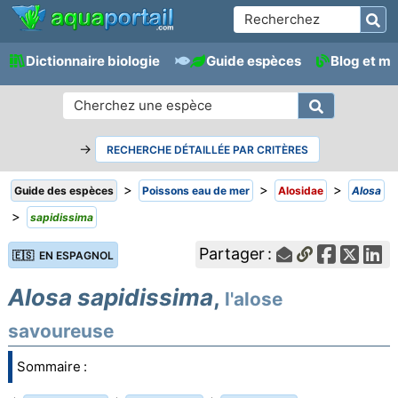
Dictionnaire biologie
Guide espèces
Blog et m
→
RECHERCHE DÉTAILLÉE PAR CRITÈRES
>
>
>
Guide des espèces
Poissons eau de mer
Alosidae
Alosa
>
sapidissima
Partager :
🇪🇸 EN ESPAGNOL
Alosa sapidissima
,
l'alose
savoureuse
Sommaire :