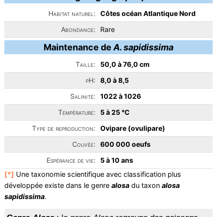
Habitat naturel:
Côtes océan Atlantique Nord
Abondance:
Rare
Maintenance de
A. sapidissima
Taille:
50,0 à 76,0 cm
pH:
8,0 à 8,5
Salinité:
1022 à 1026
Température:
5 à 25 °C
Type de reproduction:
Ovipare (ovulipare)
Couvée:
600 000 oeufs
Espérance de vie:
5 à 10 ans
[*]
Une taxonomie scientifique avec classification plus
développée existe dans le genre
alosa
du taxon
alosa
sapidissima
.