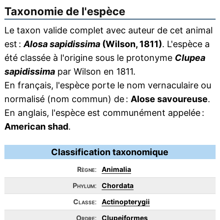
Taxonomie de l'espèce
Le taxon valide complet avec auteur de cet animal
est :
Alosa sapidissima
(Wilson, 1811)
. L'espèce a
été classée à l'origine sous le protonyme
Clupea
sapidissima
par Wilson en 1811.
En français, l'espèce porte le nom vernaculaire ou
normalisé (nom commun) de :
Alose savoureuse
.
En anglais, l'espèce est communément appelée :
American shad
.
Classification taxonomique
Règne
:
Animalia
Phylum
:
Chordata
Classe
:
Actinopterygii
Ordre
:
Clupeiformes