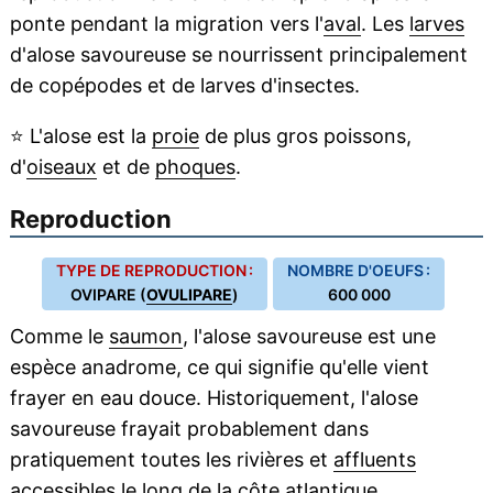
ponte pendant la migration vers l'
aval
. Les
larves
d'alose savoureuse se nourrissent principalement
de copépodes et de larves d'insectes.
⭐
L'alose est la
proie
de plus gros poissons,
d'
oiseaux
et de
phoques
.
Reproduction
TYPE DE REPRODUCTION :
NOMBRE D'OEUFS :
OVIPARE (
OVULIPARE
)
600 000
Comme le
saumon
, l'alose savoureuse est une
espèce anadrome, ce qui signifie qu'elle vient
frayer en eau douce. Historiquement, l'alose
savoureuse frayait probablement dans
pratiquement toutes les rivières et
affluents
accessibles le long de la côte atlantique.