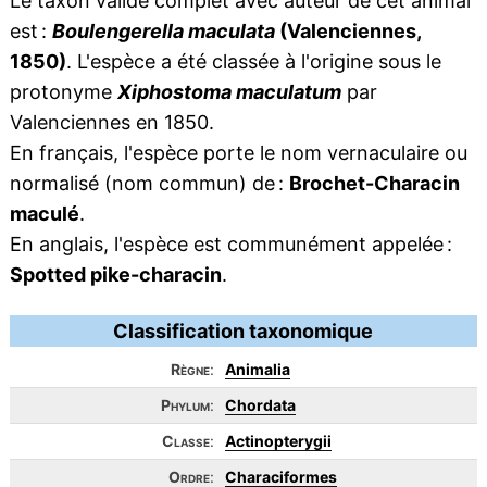
Le taxon valide complet avec auteur de cet animal
est :
Boulengerella maculata
(Valenciennes,
1850)
. L'espèce a été classée à l'origine sous le
protonyme
Xiphostoma maculatum
par
Valenciennes en 1850.
En français, l'espèce porte le nom vernaculaire ou
normalisé (nom commun) de :
Brochet-Characin
maculé
.
En anglais, l'espèce est communément appelée :
Spotted pike-characin
.
Classification taxonomique
Règne
:
Animalia
Phylum
:
Chordata
Classe
:
Actinopterygii
Ordre
:
Characiformes