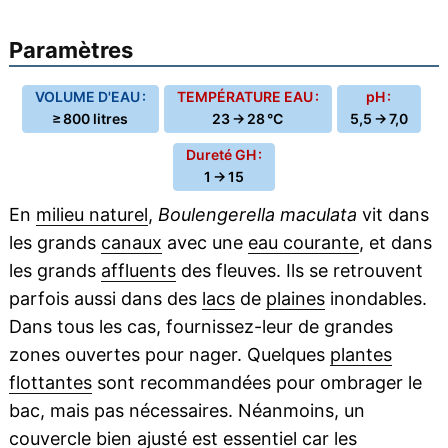
Paramètres
VOLUME D'EAU :
TEMPÉRATURE EAU :
pH :
≥ 800 litres
23 → 28 °C
5,5 → 7,0
Dureté GH :
1 → 15
En
milieu naturel
,
Boulengerella maculata
vit dans
les grands
canaux
avec une
eau courante
, et dans
les grands
affluents
des fleuves. Ils se retrouvent
parfois aussi dans des
lacs
de
plaines
inondables.
Dans tous les cas, fournissez-leur de grandes
zones ouvertes pour nager. Quelques
plantes
flottantes
sont recommandées pour ombrager le
bac, mais pas nécessaires. Néanmoins, un
couvercle bien ajusté est essentiel car les