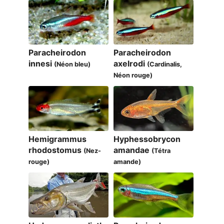
Paracheirodon
Paracheirodon
innesi
axelrodi
(Néon bleu)
(Cardinalis,
Néon rouge)
Hemigrammus
Hyphessobrycon
rhodostomus
amandae
(Nez-
(Tétra
rouge)
amande)