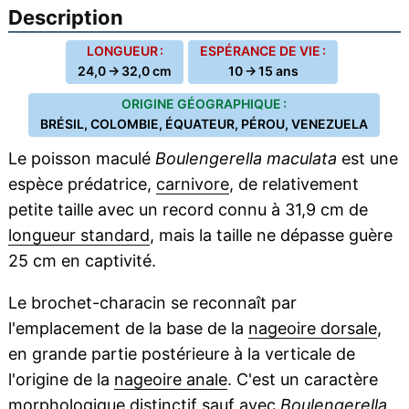
Description
LONGUEUR :
ESPÉRANCE DE VIE :
24,0 → 32,0 cm
10 → 15 ans
ORIGINE GÉOGRAPHIQUE :
BRÉSIL, COLOMBIE, ÉQUATEUR, PÉROU, VENEZUELA
Le poisson maculé
Boulengerella maculata
est une
espèce prédatrice,
carnivore
, de relativement
petite taille avec un record connu à 31,9 cm de
longueur standard
, mais la taille ne dépasse guère
25 cm en captivité.
Le brochet-characin se reconnaît par
l'emplacement de la base de la
nageoire dorsale
,
en grande partie postérieure à la verticale de
l'origine de la
nageoire anale
. C'est un caractère
morphologique distinctif sauf avec
Boulengerella