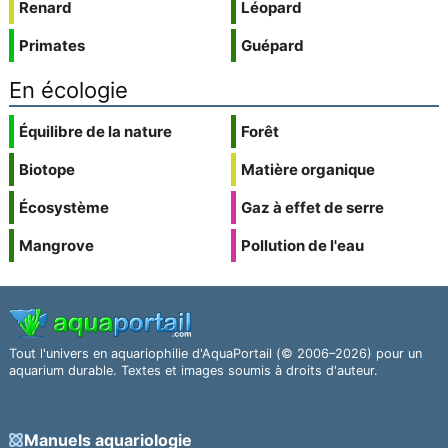
Renard
Léopard
Primates
Guépard
En écologie
Équilibre de la nature
Forêt
Biotope
Matière organique
Écosystème
Gaz à effet de serre
Mangrove
Pollution de l'eau
Tout l'univers en aquariophilie d'AquaPortail (© 2006–2026) pour un
aquarium durable. Textes et images soumis à droits d'auteur.
Manuels aquariologie