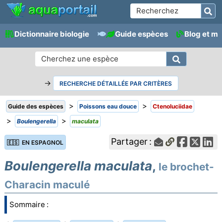
Dictionnaire biologie
Guide espèces
Blog et m
→
RECHERCHE DÉTAILLÉE PAR CRITÈRES
>
>
Guide des espèces
Poissons eau douce
Ctenoluciidae
>
>
Boulengerella
maculata
Partager :
🇪🇸 EN ESPAGNOL
Boulengerella maculata
,
le brochet-
Characin maculé
Sommaire :