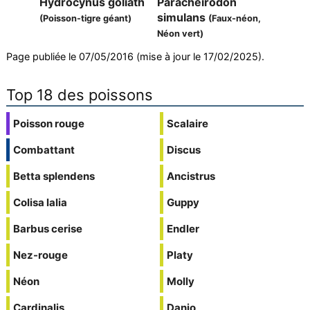
Hydrocynus goliath
Paracheirodon
simulans
(Poisson-tigre géant)
(Faux-néon,
Néon vert)
Page publiée le 07/05/2016 (mise à jour le 17/02/2025).
Top 18 des poissons
Poisson rouge
Scalaire
Combattant
Discus
Betta splendens
Ancistrus
Colisa lalia
Guppy
Barbus cerise
Endler
Nez-rouge
Platy
Néon
Molly
Cardinalis
Danio