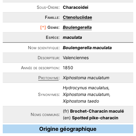
Sous-Ordre:
Characoidei
Famille
:
Ctenoluciidae
[*]
Genre
:
Boulengerella
Espèce
:
maculata
Nom scientifique:
Boulengerella maculata
Descripteur:
Valenciennes
Année de description:
1850
Protonyme
:
Xiphostoma maculatum
Hydrocynus maculatus,
Synonymes:
Xiphostoma maculatum,
Xiphostoma taedo
(fr)
Brochet-Characin maculé
Noms communs:
(en)
Spotted pike-characin
Origine géographique