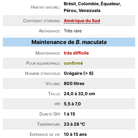
Brésil, Colombie, Équateur,
Habitat naturel:
Pérou, Venezuela
Continent d'origine:
Amérique du Sud
Abondance:
Très rare
Maintenance de
B. maculata
Maintenance:
très difficile
Pour aquariophile:
confirmé
Nombre d'individus:
Grégaire (> 6)
Volume:
800 litres
Taille:
24,0 à 32,0 cm
pH:
5,5 à 7,0
Dureté GH:
1 à 15
Température:
23 à 28 °C
Espérance de vie:
10 à 15 ans