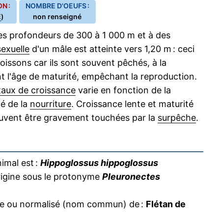
N :
NOMBRE D'OEUFS :
E
)
non renseigné
des profondeurs de 300 à 1 000 m et à des
sexuelle
d'un mâle est atteinte vers 1,20 m : ceci
oissons car ils sont souvent pêchés, à la
t l'âge de maturité, empêchant la reproduction.
taux de croissance
varie en fonction de la
té de la
nourriture
. Croissance lente et maturité
peuvent être gravement touchées par la
surpêche
.
imal est :
Hippoglossus hippoglossus
'origine sous le protonyme
Pleuronectes
ire ou normalisé (nom commun) de :
Flétan de