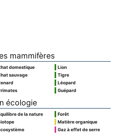
es mammifères
Chat domestique
Lion
Chat sauvage
Tigre
Renard
Léopard
Primates
Guépard
n écologie
quilibre de la nature
Forêt
Biotope
Matière organique
Écosystème
Gaz à effet de serre