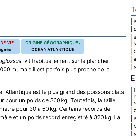
T
E VIE :
ORIGINE GÉOGRAPHIQUE :
ignée
OCÉAN ATLANTIQUE
C
B
oglossus
, vit habituellement sur le plancher
00 m, mais il est parfois plus proche de la
E
1
 l'Atlantique est le plus grand des
poissons plats
l
 pour un poids de 300 kg. Toutefois, la taille
mètre pour 30 à 50 kg. Certains records de
mâle et un poids record enregistré à 320 kg. La
P
N