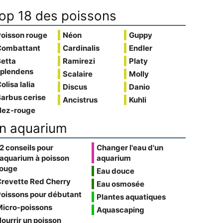
op 18 des poissons
Poisson rouge
Néon
Guppy
Combattant
Cardinalis
Endler
Betta
Ramirezi
Platy
splendens
Scalaire
Molly
olisa lalia
Discus
Danio
arbus cerise
Ancistrus
Kuhli
Nez-rouge
n aquarium
2 conseils pour
Changer l'eau d'un
'aquarium à poisson
aquarium
rouge
Eau douce
Crevette Red Cherry
Eau osmosée
oissons pour débutant
Plantes aquatiques
Micro-poissons
Aquascaping
ourrir un poisson