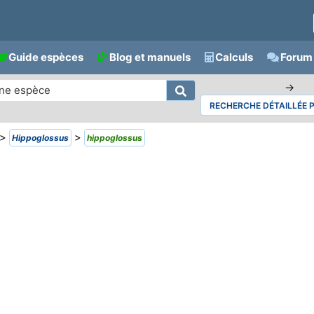
Guide espèces
Blog et manuels
Calculs
Forum 
→
RECHERCHE DÉTAILLÉE 
>
>
Hippoglossus
hippoglossus