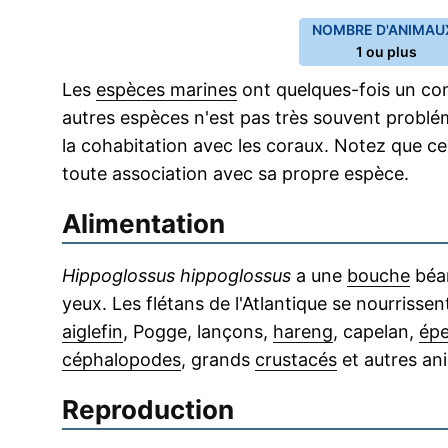
NOMBRE D'ANIMAUX
1 ou plus
Les
espèces marines
ont quelques-fois un co
autres espèces n'est pas très souvent probléma
la cohabitation avec les coraux. Notez que c
toute association avec sa propre espèce.
Alimentation
Hippoglossus hippoglossus
a une
bouche
béan
yeux. Les flétans de l'Atlantique se nourrisse
aiglefin
, Pogge, lançons,
hareng
, capelan,
épe
céphalopodes
, grands
crustacés
et autres ani
Reproduction