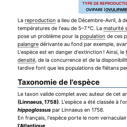
TYPE DE REPRODUCTIO
OVIPARE (
OVULIPAR
La
reproduction
a lieu de Décembre-Avril, à 
températures de l'eau de 5–7 °C. La
maturité 
pose un problème pour la
population
de ces p
palangre
dérivante au fond par exemple, avan
L'espèce est en danger d'extinction ! Ainsi, le
densité
, de la concurrence et de la disponibili
tardive font que les populations de flétans 
Taxonomie de l'espèce
Le taxon valide complet avec auteur de cet an
(Linnaeus, 1758)
. L'espèce a été classée à l
hippoglossus
par Linnaeus en 1758.
En français, l'espèce porte le nom vernacula
l'Atlantique
.