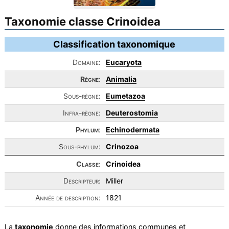
Taxonomie classe Crinoidea
Classification taxonomique
Domaine:
Eucaryota
Règne
:
Animalia
Sous-règne:
Eumetazoa
Infra-règne:
Deuterostomia
Phylum
:
Echinodermata
Sous-phylum:
Crinozoa
Classe
:
Crinoidea
Descripteur:
Miller
Année de description:
1821
La
taxonomie
donne des informations communes et