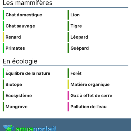
Les mammifères
Chat domestique
Lion
Chat sauvage
Tigre
Renard
Léopard
Primates
Guépard
En écologie
Équilibre de la nature
Forêt
Biotope
Matière organique
Écosystème
Gaz à effet de serre
Mangrove
Pollution de l'eau