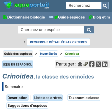
Dictionnaire biologie
Guide espèces
Blog et m
→
RECHERCHE DÉTAILLÉE PAR CRITÈRES
>
>
Guide des espèces
Invertébrés
Crinoidea
Partager :
🇪🇸 EN ESPAGNOL
Crinoidea
, la classe des crinoïdes
Sommaire :
|
|
|
Description
Liste des ordres
Taxonomie classe
|
Suggestions d'espèces