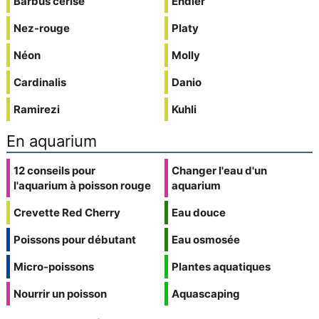
Barbus cerise
Endler
Nez-rouge
Platy
Néon
Molly
Cardinalis
Danio
Ramirezi
Kuhli
En aquarium
12 conseils pour
Changer l'eau d'un
l'aquarium à poisson rouge
aquarium
Crevette Red Cherry
Eau douce
Poissons pour débutant
Eau osmosée
Micro-poissons
Plantes aquatiques
Nourrir un poisson
Aquascaping