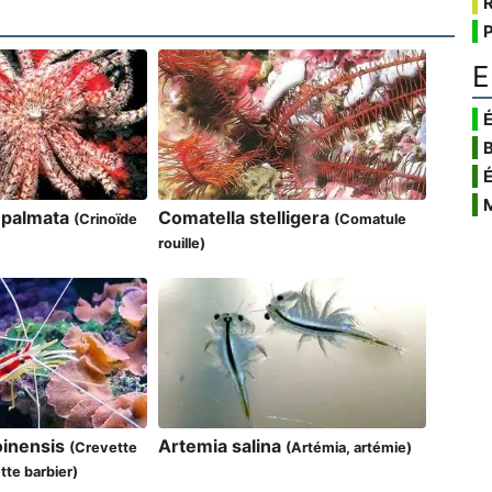
E
É
 palmata
Comatella stelligera
(Crinoïde
(Comatule
rouille)
inensis
Artemia salina
(Crevette
(Artémia, artémie)
tte barbier)