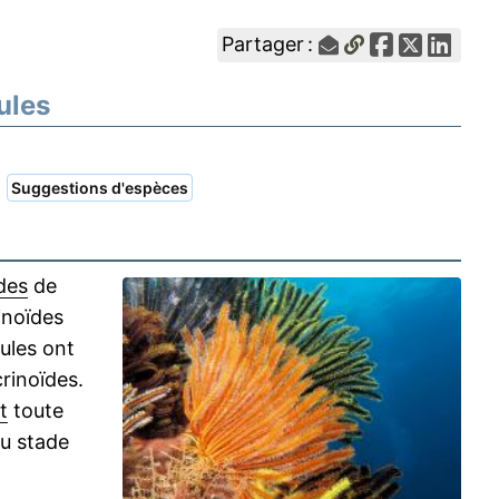
Partager :
ules
|
Suggestions d'espèces
des
de
inoïdes
ules ont
rinoïdes.
t
toute
du stade