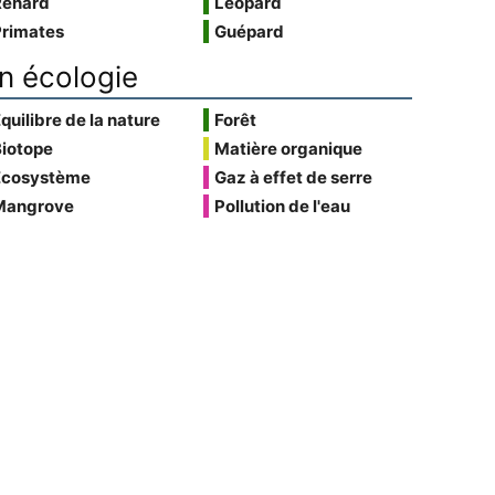
Renard
Léopard
Primates
Guépard
n écologie
quilibre de la nature
Forêt
Biotope
Matière organique
Écosystème
Gaz à effet de serre
Mangrove
Pollution de l'eau