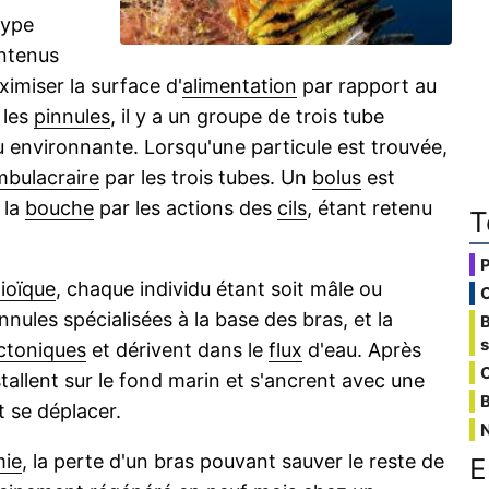
type
ntenus
imiser la surface d'
alimentation
par rapport au
 les
pinnules
, il y a un groupe de trois tube
u environnante. Lorsqu'une particule est trouvée,
mbulacraire
par les trois tubes. Un
bolus
est
 la
bouche
par les actions des
cils
, étant retenu
T
ioïque
, chaque individu étant soit mâle ou
nules spécialisées à la base des bras, et la
ctoniques
et dérivent dans le
flux
d'eau. Après
C
stallent sur le fond marin et s'ancrent avec une
B
 se déplacer.
mie
, la perte d'un bras pouvant sauver le reste de
E