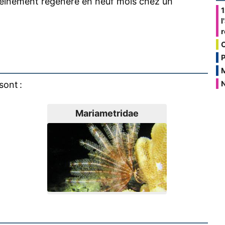
pleinement régénéré en neuf mois chez un
1
l
P
N
sont :
Mariametridae