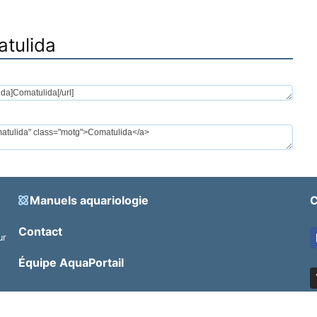
atulida
Manuels aquariologie
C
Contact
ur
.
Équipe AquaPortail