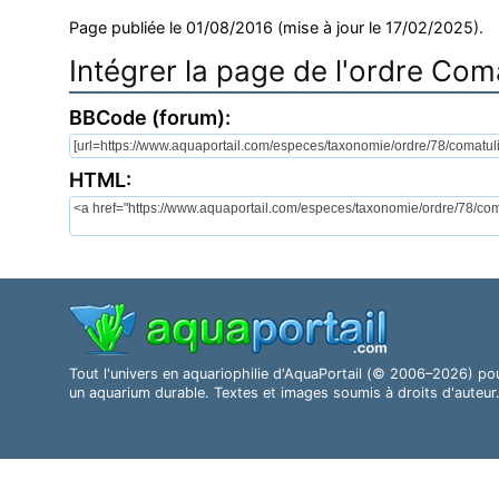
Page publiée le 01/08/2016 (mise à jour le 17/02/2025).
Intégrer la page de l'ordre Com
BBCode (forum):
HTML:
Tout l'univers en aquariophilie d'AquaPortail (© 2006–2026) po
un aquarium durable. Textes et images soumis à droits d'auteur