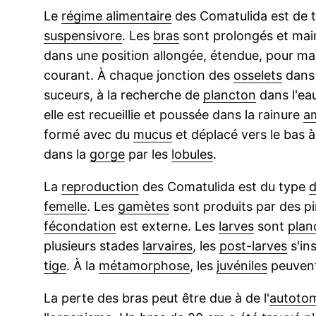
Le
régime alimentaire
des Comatulida est de 
suspensivore
. Les
bras
sont prolongés et mai
dans une position allongée, étendue, pour max
courant. À chaque jonction des
osselets
dans
suceurs, à la recherche de
plancton
dans l'ea
elle est recueillie et poussée dans la rainure
a
formé avec du
mucus
et déplacé vers le bas à
dans la
gorge
par les
lobules
.
La
reproduction
des Comatulida est du type
d
femelle
. Les
gamètes
sont produits par des pin
fécondation
est externe. Les
larves
sont
plan
plusieurs stades
larvaires
, les
post-larves
s'in
tige
. À la
métamorphose
, les
juvéniles
peuvent
La perte des bras peut être due à de l'
autoto