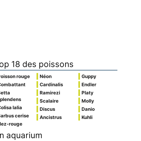
op 18 des poissons
Poisson rouge
Néon
Guppy
Combattant
Cardinalis
Endler
Betta
Ramirezi
Platy
splendens
Scalaire
Molly
olisa lalia
Discus
Danio
arbus cerise
Ancistrus
Kuhli
Nez-rouge
n aquarium