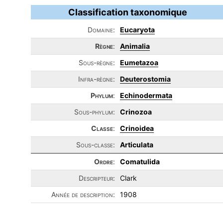
Classification taxonomique
Domaine:
Eucaryota
Règne
:
Animalia
Sous-règne:
Eumetazoa
Infra-règne:
Deuterostomia
Phylum
:
Echinodermata
Sous-phylum:
Crinozoa
Classe
:
Crinoidea
Sous-classe:
Articulata
Ordre
:
Comatulida
Descripteur:
Clark
Année de description:
1908