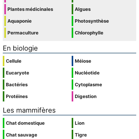
Plantes médicinales
Algues
Aquaponie
Photosynthèse
Permaculture
Chlorophylle
En biologie
Cellule
Méiose
Eucaryote
Nucléotide
Bactéries
Cytoplasme
Protéines
Digestion
Les mammifères
Chat domestique
Lion
Chat sauvage
Tigre