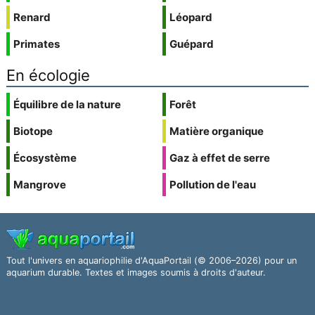
Renard
Léopard
Primates
Guépard
En écologie
Équilibre de la nature
Forêt
Biotope
Matière organique
Écosystème
Gaz à effet de serre
Mangrove
Pollution de l'eau
Tout l'univers en aquariophilie d'AquaPortail (© 2006–2026) pour un
aquarium durable. Textes et images soumis à droits d'auteur.