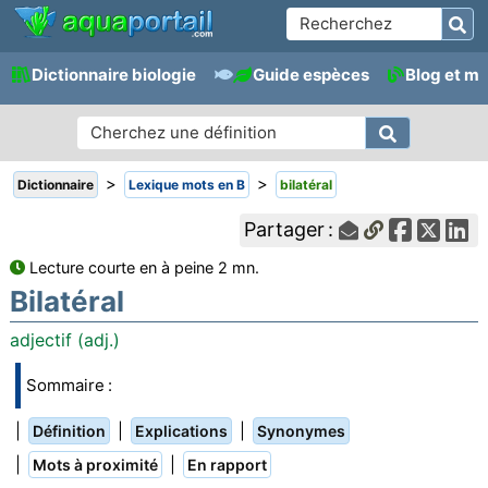
Dictionnaire biologie
Guide espèces
Blog et m
>
>
Dictionnaire
Lexique mots en B
bilatéral
Partager :
Lecture courte en à peine 2 mn.
Bilatéral
adjectif (adj.)
Sommaire :
|
|
|
Définition
Explications
Synonymes
|
|
Mots à proximité
En rapport