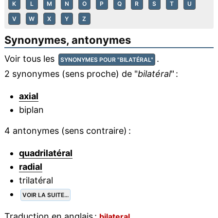
K
L
M
N
O
P
Q
R
S
T
U
V
W
X
Y
Z
Synonymes, antonymes
Voir tous les
.
SYNONYMES POUR "BILATÉRAL"
2 synonymes (sens proche) de "
bilatéral
" :
axial
biplan
4 antonymes (sens contraire) :
quadrilatéral
radial
trilatéral
VOIR LA SUITE...
Traduction en anglais :
bilateral