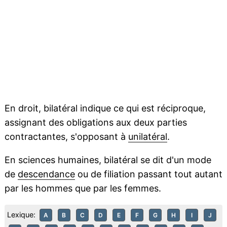
En droit, bilatéral indique ce qui est réciproque,
assignant des obligations aux deux parties
contractantes, s'opposant à
unilatéral
.
En sciences humaines, bilatéral se dit d'un mode
de
descendance
ou de filiation passant tout autant
par les hommes que par les femmes.
Lexique:
A
B
C
D
E
F
G
H
I
J