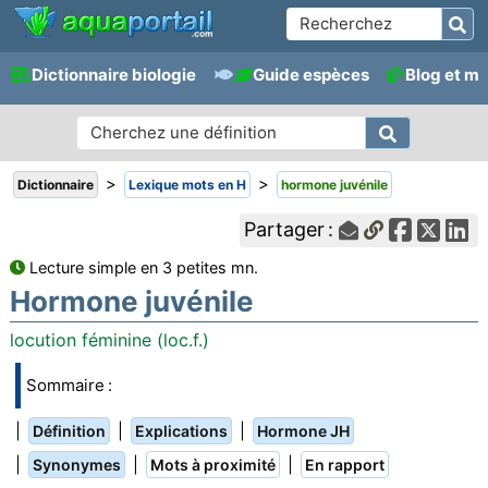
Dictionnaire biologie
Guide espèces
Blog et m
>
>
Dictionnaire
Lexique mots en H
hormone juvénile
Partager :
Lecture simple en 3 petites mn.
Hormone juvénile
locution féminine (loc.f.)
Sommaire :
|
|
|
Définition
Explications
Hormone JH
|
|
|
Synonymes
Mots à proximité
En rapport