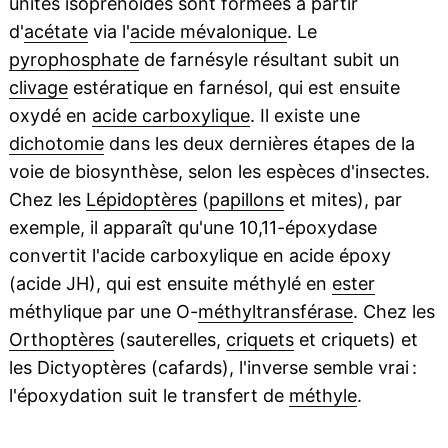
unités isoprénoïdes sont formées à partir
d'
acétate
via l'
acide mévalonique
. Le
pyrophosphate
de farnésyle résultant subit un
clivage
estératique en farnésol, qui est ensuite
oxydé en
acide carboxylique
. Il existe une
dichotomie
dans les deux dernières étapes de la
voie de biosynthèse, selon les espèces d'insectes.
Chez les
Lépidoptères
(
papillons
et mites), par
exemple, il apparaît qu'une 10,11-époxydase
convertit l'acide carboxylique en acide époxy
(acide JH), qui est ensuite méthylé en
ester
méthylique par une O-
méthyltransférase
. Chez les
Orthoptères
(sauterelles,
criquets
et criquets) et
les Dictyoptères (cafards), l'inverse semble vrai :
l'époxydation suit le transfert de
méthyle
.