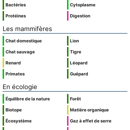
Bactéries
Cytoplasme
Protéines
Digestion
Les mammifères
Chat domestique
Lion
Chat sauvage
Tigre
Renard
Léopard
Primates
Guépard
En écologie
Équilibre de la nature
Forêt
Biotope
Matière organique
Écosystème
Gaz à effet de serre