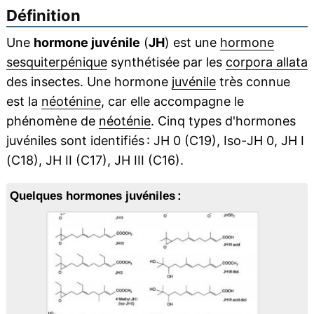
Définition
Une
hormone juvénile
(
JH
) est une
hormone
sesquiterpénique
synthétisée par les
corpora allata
des insectes. Une hormone
juvénile
très connue
est la
néoténine
, car elle accompagne le
phénomène de
néoténie
. Cinq types d'hormones
juvéniles sont identifiés : JH 0 (C19), Iso-JH 0, JH I
(C18), JH II (C17), JH III (C16).
Quelques hormones juvéniles :