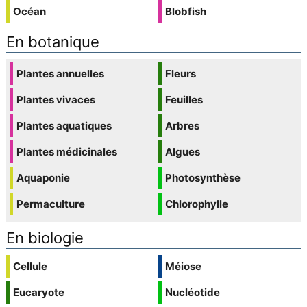
Océan
Blobfish
En botanique
Plantes annuelles
Fleurs
Plantes vivaces
Feuilles
Plantes aquatiques
Arbres
Plantes médicinales
Algues
Aquaponie
Photosynthèse
Permaculture
Chlorophylle
En biologie
Cellule
Méiose
Eucaryote
Nucléotide