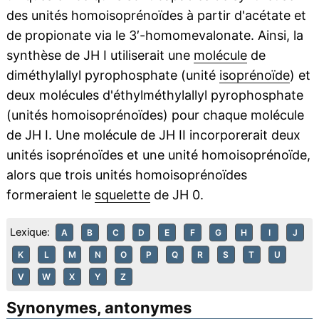
des unités homoisoprénoïdes à partir d'acétate et
de propionate via le 3′-homomevalonate. Ainsi, la
synthèse de JH I utiliserait une
molécule
de
diméthylallyl pyrophosphate (unité
isoprénoïde
) et
deux molécules d'éthylméthylallyl pyrophosphate
(unités homoisoprénoïdes) pour chaque molécule
de JH I. Une molécule de JH II incorporerait deux
unités isoprénoïdes et une unité homoisoprénoïde,
alors que trois unités homoisoprénoïdes
formeraient le
squelette
de JH 0.
Lexique:
A
B
C
D
E
F
G
H
I
J
K
L
M
N
O
P
Q
R
S
T
U
V
W
X
Y
Z
Synonymes, antonymes