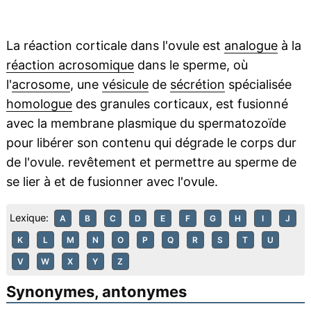
La réaction corticale dans l'ovule est
analogue
à la
réaction acrosomique
dans le sperme, où
l'
acrosome
, une
vésicule
de
sécrétion
spécialisée
homologue
des granules corticaux, est fusionné
avec la membrane plasmique du spermatozoïde
pour libérer son contenu qui dégrade le corps dur
de l'ovule. revêtement et permettre au sperme de
se lier à et de fusionner avec l'ovule.
Lexique:
A
B
C
D
E
F
G
H
I
J
K
L
M
N
O
P
Q
R
S
T
U
V
W
X
Y
Z
Synonymes, antonymes