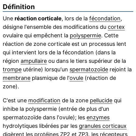
Définition
Une
réaction corticale
, lors de la
fécondation
,
désigne l'ensemble des modifications du
cortex
ovulaire qui empêchent la
polyspermie
. Cette
réaction de zone corticale est un processus lent
qui intervient lors de la fécondation (dans la
région
ampullaire
ou dans le tiers supérieur de la
trompe
utérine) lorsqu'un
spermatozoïde
rejoint la
membrane
plasmique de l'
ovule
(réaction de
zone).
C'est une
modification
de la zone
pellucide
qui
inhibe la polyspermie (entrée de plus d'un
spermatozoïde dans l'ovule); les
enzymes
hydrolytiques libérées par les
granules corticaux
digèrent les
protéines
ZP2 et ZP3, les
récepteurs