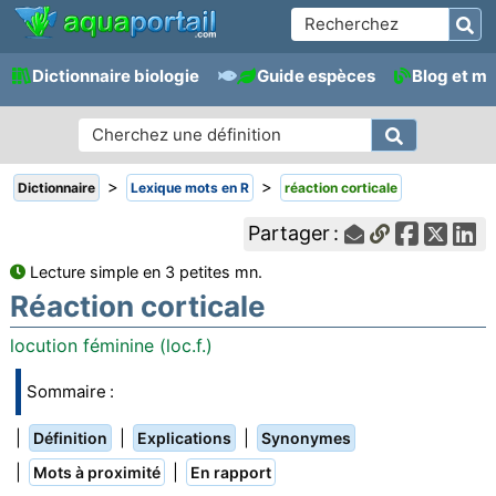
Dictionnaire biologie
Guide espèces
Blog et m
>
>
Dictionnaire
Lexique mots en R
réaction corticale
Partager :
Lecture simple en 3 petites mn.
Réaction corticale
locution féminine (loc.f.)
Sommaire :
|
|
|
Définition
Explications
Synonymes
|
|
Mots à proximité
En rapport