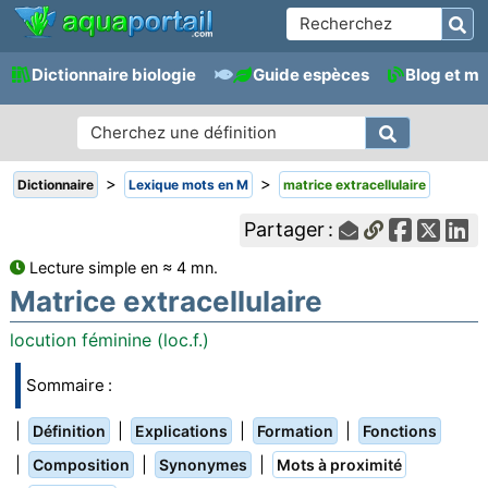
Dictionnaire biologie
Guide espèces
Blog et m
>
>
Dictionnaire
Lexique mots en M
matrice extracellulaire
Partager :
Lecture simple en ≈ 4 mn.
Matrice extracellulaire
locution féminine (loc.f.)
Sommaire :
|
|
|
|
Définition
Explications
Formation
Fonctions
|
|
|
Composition
Synonymes
Mots à proximité