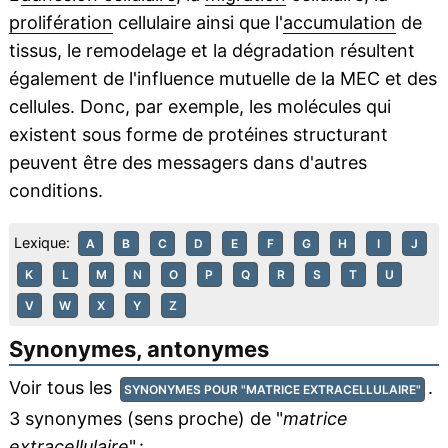
prolifération
cellulaire ainsi que l'
accumulation
de
tissus, le remodelage et la dégradation résultent
également de l'influence mutuelle de la MEC et des
cellules. Donc, par exemple, les molécules qui
existent sous forme de protéines structurant
peuvent être des messagers dans d'autres
conditions.
Lexique:
A
B
C
D
E
F
G
H
I
J
K
L
M
N
O
P
Q
R
S
T
U
V
W
X
Y
Z
Synonymes, antonymes
Voir tous les
.
SYNONYMES POUR "MATRICE EXTRACELLULAIRE"
3 synonymes (sens proche) de "
matrice
extracellulaire
" :