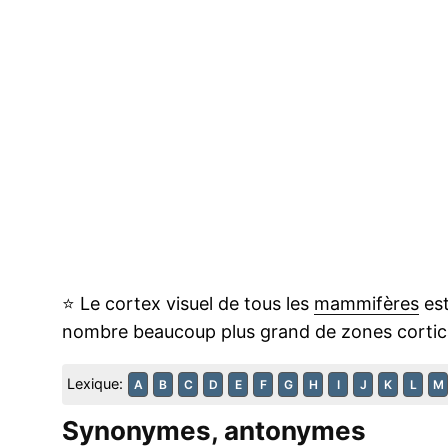
⭐
Le cortex visuel de tous les
mammifères
est
nombre beaucoup plus grand de zones cortica
Lexique:
A
B
C
D
E
F
G
H
I
J
K
L
M
Synonymes, antonymes