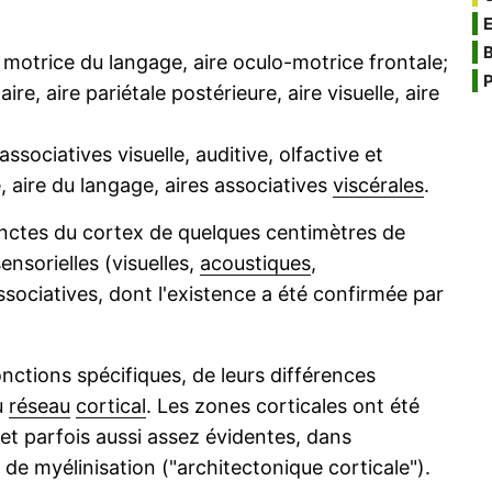
B
e motrice du langage, aire oculo-motrice frontale;
P
re, aire pariétale postérieure, aire visuelle, aire
associatives visuelle, auditive, olfactive et
, aire du langage, aires associatives
viscérales
.
inctes du cortex de quelques centimètres de
ensorielles (visuelles,
acoustiques
,
ssociatives, dont l'existence a été confirmée par
onctions spécifiques, de leurs différences
u
réseau
cortical
. Les zones corticales ont été
 et parfois aussi assez évidentes, dans
de myélinisation ("architectonique corticale").