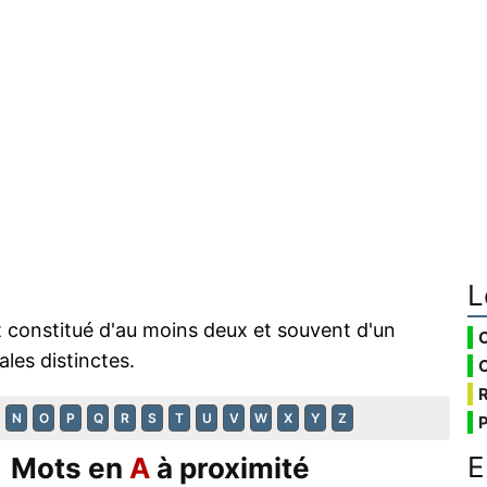
L
 constitué d'au moins deux et souvent d'un
les distinctes.
N
O
P
Q
R
S
T
U
V
W
X
Y
Z
E
Mots en
A
à proximité