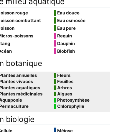
e milieu aquatique
Poisson rouge
Eau douce
Poisson combattant
Eau osmosée
Poisson
Eau pure
Micros-poissons
Requin
Étang
Dauphin
Océan
Blobfish
n botanique
Plantes annuelles
Fleurs
Plantes vivaces
Feuilles
Plantes aquatiques
Arbres
Plantes médicinales
Algues
Aquaponie
Photosynthèse
Permaculture
Chlorophylle
n biologie
ellule
Méiose