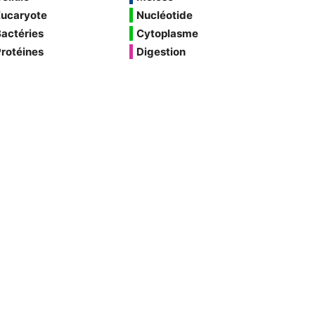
Eucaryote
Nucléotide
actéries
Cytoplasme
rotéines
Digestion