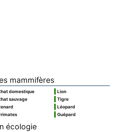
es mammifères
Chat domestique
Lion
Chat sauvage
Tigre
Renard
Léopard
Primates
Guépard
n écologie