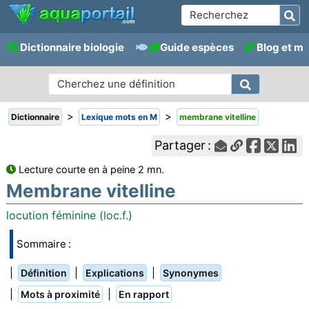
Dictionnaire biologie
Guide espèces
Blog et m
>
>
Dictionnaire
Lexique mots en M
membrane vitelline
Partager :
Lecture courte en à peine 2 mn.
Membrane vitelline
locution féminine (loc.f.)
Sommaire :
|
|
|
Définition
Explications
Synonymes
|
|
Mots à proximité
En rapport