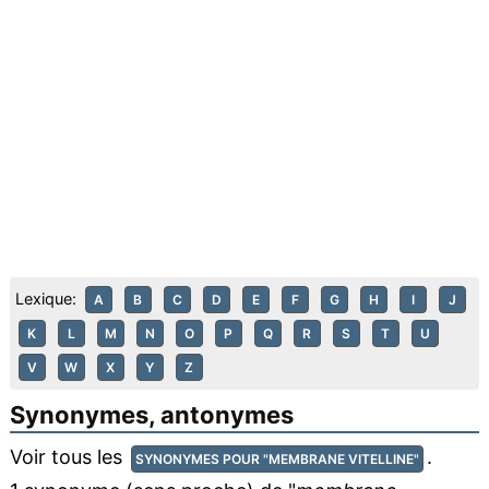
Lexique:
A
B
C
D
E
F
G
H
I
J
K
L
M
N
O
P
Q
R
S
T
U
V
W
X
Y
Z
Synonymes, antonymes
Voir tous les
.
SYNONYMES POUR "MEMBRANE VITELLINE"