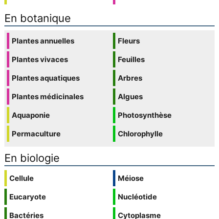
En botanique
Plantes annuelles
Fleurs
Plantes vivaces
Feuilles
Plantes aquatiques
Arbres
Plantes médicinales
Algues
Aquaponie
Photosynthèse
Permaculture
Chlorophylle
En biologie
Cellule
Méiose
Eucaryote
Nucléotide
Bactéries
Cytoplasme