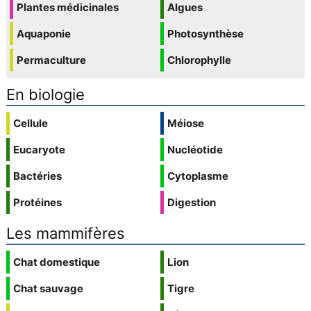
Plantes médicinales
Algues
Aquaponie
Photosynthèse
Permaculture
Chlorophylle
En biologie
Cellule
Méiose
Eucaryote
Nucléotide
Bactéries
Cytoplasme
Protéines
Digestion
Les mammifères
Chat domestique
Lion
Chat sauvage
Tigre