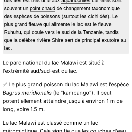
des îles est très utile aux
aquariophiles
car elles sont
souvent un
point chaud
de changement taxonomique
des espèces de poissons (surtout les cichlidés). Le
plus grand fleuve qui alimente le lac est le fleuve
Ruhuhu, qui coule vers le sud de la Tanzanie, tandis
que la célèbre rivière Shire sert de principal
exutoire
au
lac.
Le parc national du lac Malawi est situé à
l'extrémité sud/sud-est du lac.
✅
Le plus grand poisson du lac Malawi est l'espèce
Bagrus meridionalis
(le "kampango"). Il peut
potentiellement atteindre jusqu'à environ 1 m de
long, voire 1,5 m.
Le lac Malawi est classé comme un lac
méromictique
. Cela signifie que les
couches d'eau