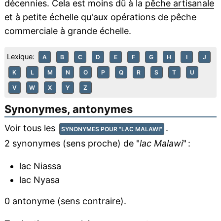
décennies. Cela est moins dû à la
pêche artisanale
et à petite échelle qu'aux opérations de pêche
commerciale à grande échelle.
Lexique:
A
B
C
D
E
F
G
H
I
J
K
L
M
N
O
P
Q
R
S
T
U
V
W
X
Y
Z
Synonymes, antonymes
Voir tous les
.
SYNONYMES POUR "LAC MALAWI"
2 synonymes (sens proche) de "
lac Malawi
" :
lac Niassa
lac Nyasa
0 antonyme (sens contraire).