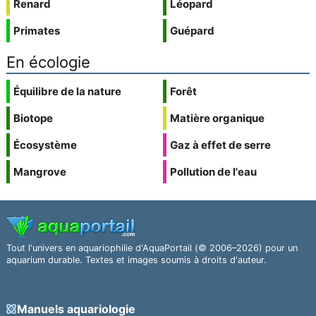
Renard
Léopard
Primates
Guépard
En écologie
Équilibre de la nature
Forêt
Biotope
Matière organique
Écosystème
Gaz à effet de serre
Mangrove
Pollution de l'eau
Tout l'univers en aquariophilie d'AquaPortail (© 2006–2026) pour un
aquarium durable. Textes et images soumis à droits d'auteur.
Manuels aquariologie