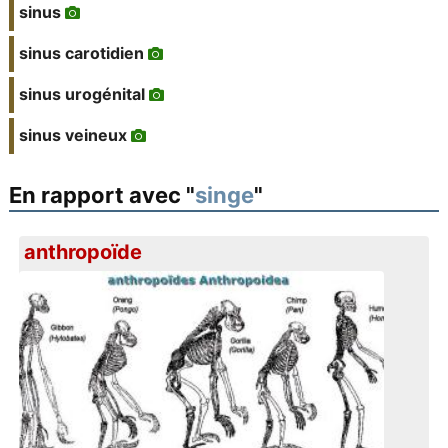
sinus
sinus carotidien
sinus urogénital
sinus veineux
En rapport avec "
singe
"
anthropoïde