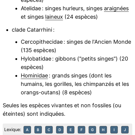
Atelidae : singes hurleurs, singes
araignées
et singes
laineux
(24 espèces)
clade Catarrhini :
Cercopithecidae : singes de l'Ancien Monde
(135 espèces)
Hylobatidae : gibbons ("petits singes") (20
espèces)
Hominidae
: grands singes (dont les
humains, les gorilles, les chimpanzés et les
orangs-outans) (8 espèces)
Seules les espèces vivantes et non fossiles (ou
éteintes) sont indiquées.
Lexique:
A
B
C
D
E
F
G
H
I
J