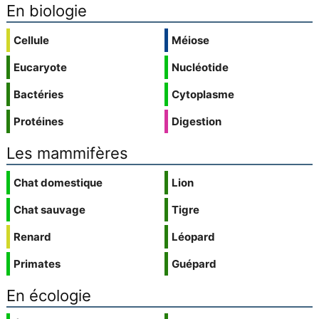
En biologie
Cellule
Méiose
Eucaryote
Nucléotide
Bactéries
Cytoplasme
Protéines
Digestion
Les mammifères
Chat domestique
Lion
Chat sauvage
Tigre
Renard
Léopard
Primates
Guépard
En écologie