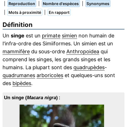
|
|
|
Reproduction
Nombre d'espèces
Synonymes
|
|
Mots à proximité
En rapport
Définition
Un
singe
est un
primate
simien
non humain de
l'infra-ordre des Simiiformes. Un simien est un
mammifère
du sous-ordre
Anthropoidea
qui
comprend les singes, les grands singes et les
humains. La plupart sont des
quadrupèdes
-
quadrumanes
arboricoles
et quelques-uns sont
des
bipèdes
.
Un singe (
Macara nigra
) :