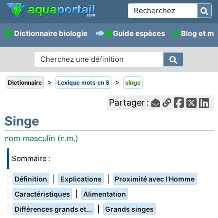
Dictionnaire biologie
Guide espèces
Blog et m
>
>
Dictionnaire
Lexique mots en S
singe
Partager :
Singe
nom masculin (n.m.)
Sommaire :
|
|
|
Définition
Explications
Proximité avec l'Homme
|
|
Caractéristiques
Alimentation
|
|
Différences grands et...
Grands singes