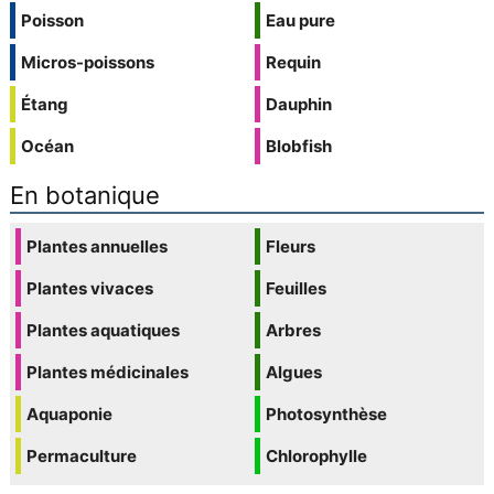
Poisson
Eau pure
Micros-poissons
Requin
Étang
Dauphin
Océan
Blobfish
En botanique
Plantes annuelles
Fleurs
Plantes vivaces
Feuilles
Plantes aquatiques
Arbres
Plantes médicinales
Algues
Aquaponie
Photosynthèse
Permaculture
Chlorophylle