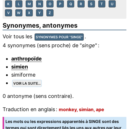
K
L
M
N
O
P
Q
R
S
T
U
V
W
X
Y
Z
Synonymes, antonymes
Voir tous les
.
SYNONYMES POUR "SINGE"
4 synonymes (sens proche) de "
singe
" :
anthropoïde
simien
simiforme
VOIR LA SUITE...
0 antonyme (sens contraire).
Traduction en anglais :
monkey, simian, ape
Les mots ou les expressions apparentés à SINGE sont des
termes qui sont directement liés les uns aux autres par leur