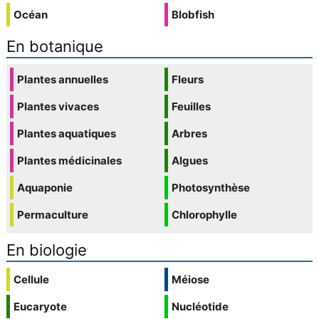
Océan
Blobfish
En botanique
Plantes annuelles
Fleurs
Plantes vivaces
Feuilles
Plantes aquatiques
Arbres
Plantes médicinales
Algues
Aquaponie
Photosynthèse
Permaculture
Chlorophylle
En biologie
Cellule
Méiose
Eucaryote
Nucléotide