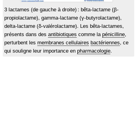
3 lactames (de gauche à droite) : bêta-lactame (β-
propiolactame), gamma-lactame (γ-butyrolactame),
delta-lactame (δ-valérolactame). Les bêta-lactames,
présents dans des
antibiotiques
comme la
pénicilline
,
perturbent les
membranes cellulaires
bactériennes
, ce
qui souligne leur importance en
pharmacologie
.