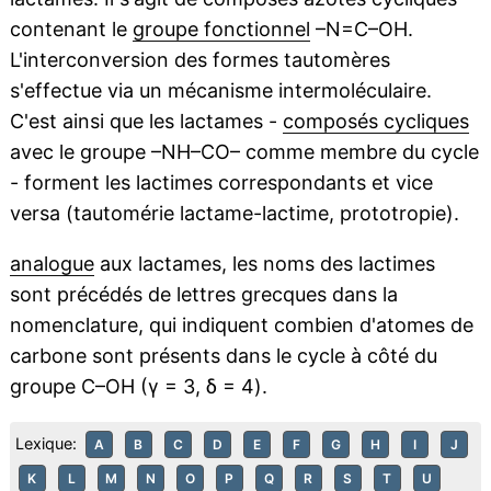
contenant le
groupe fonctionnel
–N=C–OH.
L'interconversion des formes tautomères
s'effectue via un mécanisme intermoléculaire.
C'est ainsi que les lactames -
composés cycliques
avec le groupe –NH–CO– comme membre du cycle
- forment les lactimes correspondants et vice
versa (tautomérie lactame-lactime, prototropie).
analogue
aux lactames, les noms des lactimes
sont précédés de lettres grecques dans la
nomenclature, qui indiquent combien d'atomes de
carbone sont présents dans le cycle à côté du
groupe C–OH (γ = 3, δ = 4).
Lexique:
A
B
C
D
E
F
G
H
I
J
K
L
M
N
O
P
Q
R
S
T
U