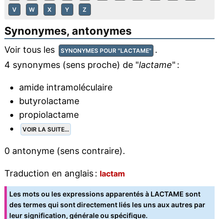
V
W
X
Y
Z
Synonymes, antonymes
Voir tous les
.
SYNONYMES POUR "LACTAME"
4 synonymes (sens proche) de "
lactame
" :
amide intramoléculaire
butyrolactame
propiolactame
VOIR LA SUITE...
0 antonyme (sens contraire).
Traduction en anglais :
lactam
Les mots ou les expressions apparentés à LACTAME sont
des termes qui sont directement liés les uns aux autres par
leur signification, générale ou spécifique.