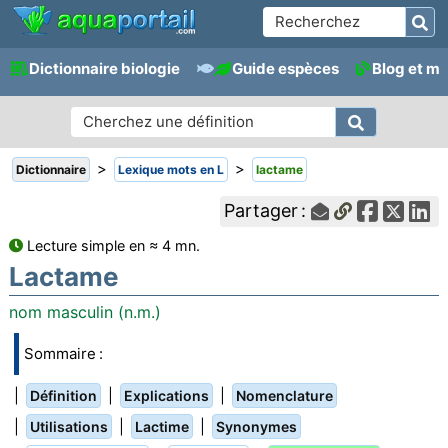
Dictionnaire biologie
Guide espèces
Blog et m
>
>
Dictionnaire
Lexique mots en L
lactame
Partager :
Lecture simple en ≈ 4 mn.
Lactame
nom masculin (n.m.)
Sommaire :
|
|
|
Définition
Explications
Nomenclature
|
|
|
Utilisations
Lactime
Synonymes