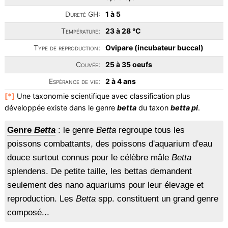
Dureté GH:
1 à 5
Température:
23 à 28 °C
Type de reproduction:
Ovipare (incubateur buccal)
Couvée:
25 à 35 oeufs
Espérance de vie:
2 à 4 ans
[*]
Une taxonomie scientifique avec classification plus
développée existe dans le genre
betta
du taxon
betta pi
.
Genre
Betta
: le genre
Betta
regroupe tous les
poissons combattants, des poissons d'aquarium d'eau
douce surtout connus pour le célèbre mâle
Betta
splendens. De petite taille, les bettas demandent
seulement des nano aquariums pour leur élevage et
reproduction. Les
Betta
spp. constituent un grand genre
composé...