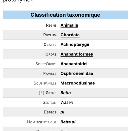
Classification taxonomique
Règne
:
Animalia
Phylum
:
Chordata
Classe
:
Actinopterygii
Ordre
:
Anabantiformes
Sous-Ordre:
Anabantoidei
Famille
:
Osphronemidae
Sous-famille:
Macropodusinae
[*]
Genre
:
Betta
Section:
Waseri
Espèce
:
pi
Nom scientifique:
Betta pi