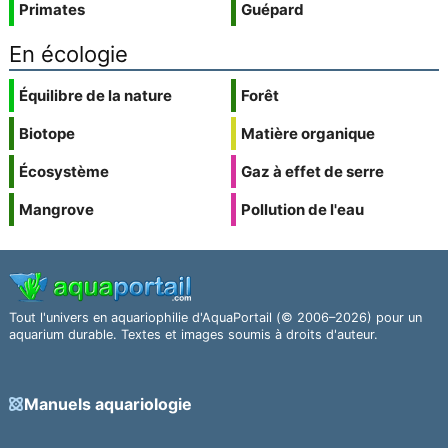
Primates
Guépard
En écologie
Équilibre de la nature
Forêt
Biotope
Matière organique
Écosystème
Gaz à effet de serre
Mangrove
Pollution de l'eau
Tout l'univers en aquariophilie d'AquaPortail (© 2006–2026) pour un
aquarium durable. Textes et images soumis à droits d'auteur.
Manuels aquariologie