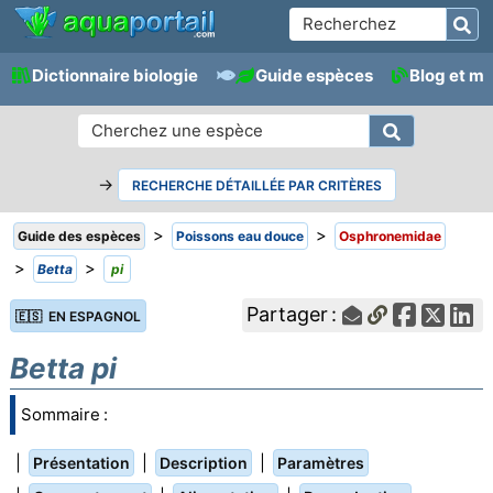
Dictionnaire biologie
Guide espèces
Blog et m
→
RECHERCHE DÉTAILLÉE PAR CRITÈRES
>
>
Guide des espèces
Poissons eau douce
Osphronemidae
>
>
Betta
pi
Partager :
🇪🇸 EN ESPAGNOL
Betta pi
Sommaire :
|
|
|
Présentation
Description
Paramètres