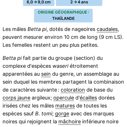
6,0 → 9,0 cm
2 → 4 ans
ORIGINE GÉOGRAPHIQUE :
THAÏLANDE
Les mâles
Betta pi
, dotés de nageoires
caudales
,
peuvent mesurer environ 10 cm de long (9 cm LS).
Les femelles restent un peu plus petites.
Betta pi
fait partie du groupe (section) du
complexe d'espèces
waseri
étroitement
apparentées au
sein
du genre, un assemblage au
sein duquel les membres partagent la combinaison
de caractères suivante :
coloration
de base du
corps jaune
argileux;
opercule
d'
écailles
dorées
irisées chez les mâles
matures
de toutes les
espèces sauf
B. tomi
;
gorge
avec des marques
noires qui rejoignent la
mâchoire
inférieure noire