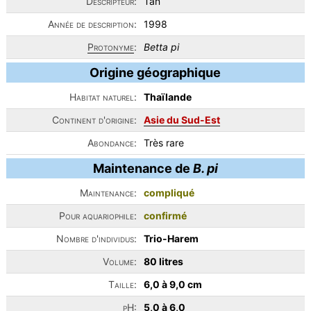
Descripteur:
Tan
Année de description:
1998
Protonyme
:
Betta pi
Origine géographique
Habitat naturel:
Thaïlande
Continent d'origine:
Asie du Sud-Est
Abondance:
Très rare
Maintenance de
B. pi
Maintenance:
compliqué
Pour aquariophile:
confirmé
Nombre d'individus:
Trio-Harem
Volume:
80 litres
Taille:
6,0 à 9,0 cm
pH:
5,0 à 6,0