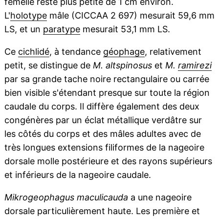
femelle reste plus petite de 1 cm environ.
L'
holotype
mâle (CICCAA 2 697) mesurait 59,6 mm
LS, et un
paratype
mesurait 53,1 mm LS.
Ce
cichlidé
, à tendance
géophage
, relativement
petit, se distingue de
M. altspinosus
et
M.
ramirezi
par sa grande tache noire rectangulaire ou carrée
bien visible s'étendant presque sur toute la région
caudale du corps. Il diffère également des deux
congénères par un éclat métallique verdâtre sur
les côtés du corps et des mâles adultes avec de
très longues extensions filiformes de la nageoire
dorsale molle postérieure et des rayons supérieurs
et inférieurs de la nageoire caudale.
Mikrogeophagus maculicauda
a une nageoire
dorsale particulièrement haute. Les première et