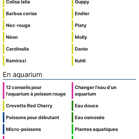
Colisa lalia
Guppy
Barbus cerise
Endler
Nez-rouge
Platy
Néon
Molly
Cardinalis
Danio
Ramirezi
Kuhli
En aquarium
12 conseils pour
Changer l'eau d'un
l'aquarium à poisson rouge
aquarium
Crevette Red Cherry
Eau douce
Poissons pour débutant
Eau osmosée
Micro-poissons
Plantes aquatiques