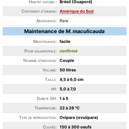
Habitat naturel:
Brésil (Guaporé)
Continent d'origine:
Amérique du Sud
Abondance:
Rare
Maintenance de
M. maculicauda
Maintenance:
facile
Pour aquariophile:
confirmé
Nombre d'individus:
Couple
Volume:
50 litres
Taille:
4,5 à 6,0 cm
pH:
5,0 à 7,0
Dureté GH:
1 à 5
Température:
22 à 28 °C
Type de reproduction:
Ovipare (ovulipare)
Couvée:
150 à 300 oeufs