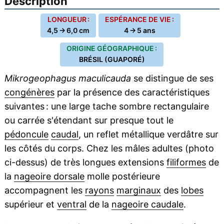
Description
LONGUEUR :
ESPÉRANCE DE VIE :
4,5 → 6,0 cm
4 → 5 ans
ORIGINE GÉOGRAPHIQUE :
BRÉSIL (GUAPORÉ)
Mikrogeophagus maculicauda
se distingue de ses
congénères
par la présence des caractéristiques
suivantes : une large tache sombre rectangulaire
ou carrée s'étendant sur presque tout le
pédoncule
caudal
, un reflet métallique verdâtre sur
les côtés du corps. Chez les mâles adultes (photo
ci-dessus) de très longues extensions
filiformes
de
la
nageoire dorsale
molle postérieure
accompagnent les
rayons
marginaux
des
lobes
supérieur et
ventral
de la
nageoire caudale
.