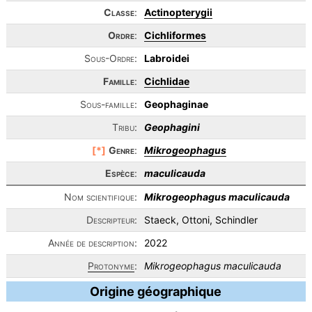
Classe
:
Actinopterygii
Ordre
:
Cichliformes
Sous-Ordre:
Labroidei
Famille
:
Cichlidae
Sous-famille:
Geophaginae
Tribu:
Geophagini
[*]
Genre
:
Mikrogeophagus
Espèce
:
maculicauda
Nom scientifique:
Mikrogeophagus maculicauda
Descripteur:
Staeck, Ottoni, Schindler
Année de description:
2022
Protonyme
:
Mikrogeophagus maculicauda
Origine géographique