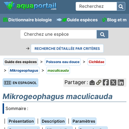
Dictionnaire biologie
Guide espèces
Blog et m
→
RECHERCHE DÉTAILLÉE PAR CRITÈRES
>
>
Guide des espèces
Poissons eau douce
Cichlidae
>
>
Mikrogeophagus
maculicauda
Partager :
🇪🇸 EN ESPAGNOL
Mikrogeophagus maculicauda
Sommaire :
|
|
|
Présentation
Description
Paramètres