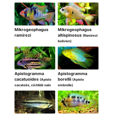
Mikrogeophagus
Mikrogeophagus
ramirezi
altispinosus
(Ramirezi
bolivien)
Apistogramma
Apistogramma
cacatuoides
borellii
(Apisto
(Apisto
cacatoès, cichlidé nain
ombrelle)
perroquet, A200)