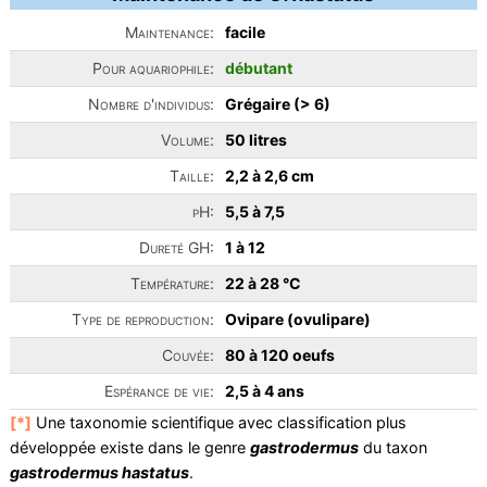
Maintenance:
facile
Pour aquariophile:
débutant
Nombre d'individus:
Grégaire (> 6)
Volume:
50 litres
Taille:
2,2 à 2,6 cm
pH:
5,5 à 7,5
Dureté GH:
1 à 12
Température:
22 à 28 °C
Type de reproduction:
Ovipare (ovulipare)
Couvée:
80 à 120 oeufs
Espérance de vie:
2,5 à 4 ans
[*]
Une taxonomie scientifique avec classification plus
développée existe dans le genre
gastrodermus
du taxon
gastrodermus hastatus
.