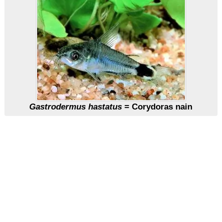
Gastrodermus hastatus
= Corydoras nain