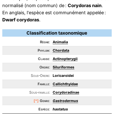
normalisé (nom commun) de :
Corydoras nain
.
En anglais, l'espèce est communément appelée :
Dwarf corydoras
.
Classification taxonomique
Règne
:
Animalia
Phylum
:
Chordata
Classe
:
Actinopterygii
Ordre
:
Siluriformes
Sous-Ordre:
Loricaroidei
Famille
:
Callichthyidae
Sous-famille:
Corydoradinae
[*]
Genre
:
Gastrodermus
Espèce
:
hastatus