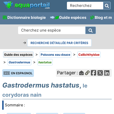
Dictionnaire biologie
Guide espèces
Blog et m
→
RECHERCHE DÉTAILLÉE PAR CRITÈRES
>
>
Guide des espèces
Poissons eau douce
Callichthyidae
>
>
Gastrodermus
hastatus
Partager :
🇪🇸 EN ESPAGNOL
Gastrodermus hastatus
,
le
corydoras nain
Sommaire :