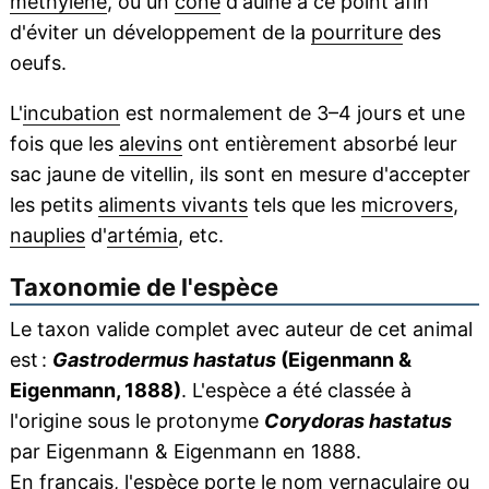
méthylène
, ou un
cône
d'aulne à ce point afin
d'éviter un développement de la
pourriture
des
oeufs.
L'
incubation
est normalement de 3–4 jours et une
fois que les
alevins
ont entièrement absorbé leur
sac jaune de vitellin, ils sont en mesure d'accepter
les petits
aliments vivants
tels que les
microvers
,
nauplies
d'
artémia
, etc.
Taxonomie de l'espèce
Le taxon valide complet avec auteur de cet animal
est :
Gastrodermus hastatus
(Eigenmann &
Eigenmann, 1888)
. L'espèce a été classée à
l'origine sous le protonyme
Corydoras hastatus
par Eigenmann & Eigenmann en 1888.
En français, l'espèce porte le nom vernaculaire ou