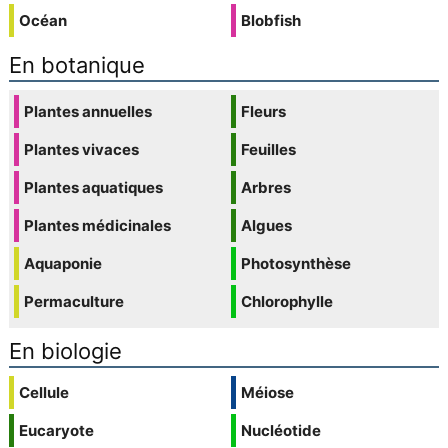
Océan
Blobfish
En botanique
Plantes annuelles
Fleurs
Plantes vivaces
Feuilles
Plantes aquatiques
Arbres
Plantes médicinales
Algues
Aquaponie
Photosynthèse
Permaculture
Chlorophylle
En biologie
Cellule
Méiose
Eucaryote
Nucléotide