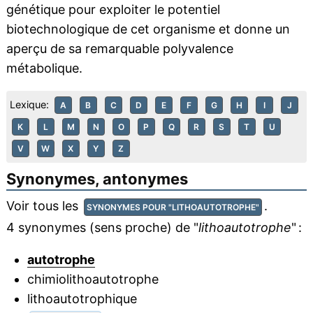
génétique pour exploiter le potentiel
biotechnologique de cet organisme et donne un
aperçu de sa remarquable polyvalence
métabolique.
Lexique:
A
B
C
D
E
F
G
H
I
J
K
L
M
N
O
P
Q
R
S
T
U
V
W
X
Y
Z
Synonymes, antonymes
Voir tous les
.
SYNONYMES POUR "LITHOAUTOTROPHE"
4 synonymes (sens proche) de "
lithoautotrophe
" :
autotrophe
chimiolithoautotrophe
lithoautotrophique