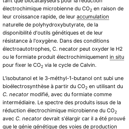
tant que biocatalyseurs pour la réduction
électrochimique microbienne du CO
en raison de
2
leur croissance rapide, de leur
accumulation
naturelle de polyhydroxybutyrate, de la
disponibilité d'outils génétiques et de leur
résistance à l'oxygène. Dans des conditions
électroautotrophes, C. necator peut oxyder le H2
ou le formiate produit électrochimiquement
in situ
pour fixer le CO
via le cycle de Calvin.
2
L'isobutanol et le 3-méthyl-1-butanol ont subi une
bioélectrosynthèse à partir du CO
en utilisant du
2
C. necator
modifié, avec du formiate comme
intermédiaire. Le spectre des produits issus de la
réduction électrochimique microbienne du CO
2
avec
C. necator
devrait s'élargir car il a été prouvé
que le
génie génétique
des voies de production