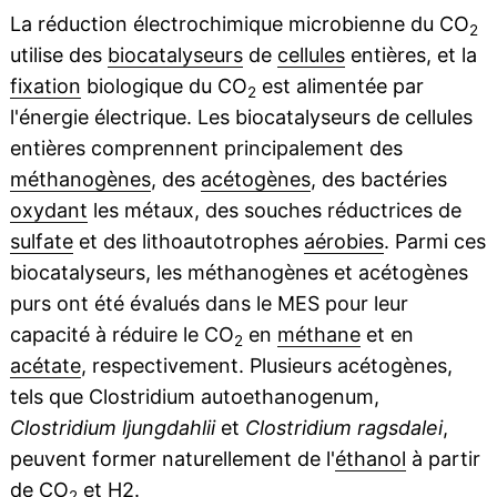
La réduction électrochimique microbienne du CO
2
utilise des
biocatalyseurs
de
cellules
entières, et la
fixation
biologique du CO
est alimentée par
2
l'énergie électrique. Les biocatalyseurs de cellules
entières comprennent principalement des
méthanogènes
, des
acétogènes
, des bactéries
oxydant
les métaux, des souches réductrices de
sulfate
et des lithoautotrophes
aérobies
. Parmi ces
biocatalyseurs, les méthanogènes et acétogènes
purs ont été évalués dans le MES pour leur
capacité à réduire le CO
en
méthane
et en
2
acétate
, respectivement. Plusieurs acétogènes,
tels que Clostridium autoethanogenum,
Clostridium ljungdahlii
et
Clostridium ragsdalei
,
peuvent former naturellement de l'
éthanol
à partir
de CO
et H2.
2