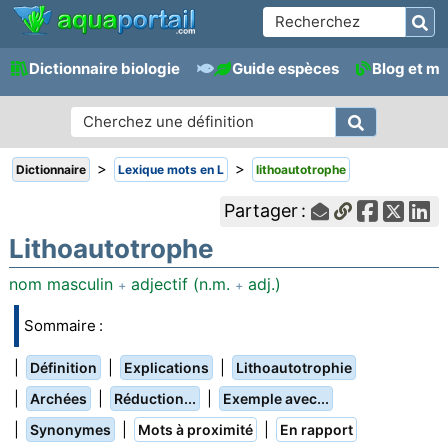
Dictionnaire biologie
Guide espèces
Blog et m
>
>
Dictionnaire
Lexique mots en L
lithoautotrophe
Partager :
Lithoautotrophe
nom masculin
adjectif (n.m.
adj.)
+
+
Sommaire :
|
|
|
Définition
Explications
Lithoautotrophie
|
|
|
Archées
Réduction...
Exemple avec...
|
|
|
Synonymes
Mots à proximité
En rapport