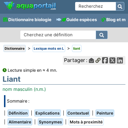
Dictionnaire biologie
Guide espèces
Blog et m
>
>
Dictionnaire
Lexique mots en L
liant
Partager :
Lecture simple en ≈ 4 mn.
Liant
nom masculin (n.m.)
Sommaire :
|
|
|
|
Définition
Explications
Contextuel
Peinture
|
|
|
Alimentaire
Synonymes
Mots à proximité