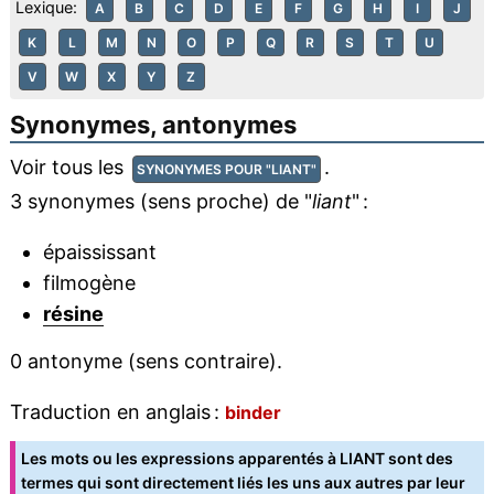
Lexique:
A
B
C
D
E
F
G
H
I
J
K
L
M
N
O
P
Q
R
S
T
U
V
W
X
Y
Z
Synonymes, antonymes
Voir tous les
.
SYNONYMES POUR "LIANT"
3 synonymes (sens proche) de "
liant
" :
épaississant
filmogène
résine
0 antonyme (sens contraire).
Traduction en anglais :
binder
Les mots ou les expressions apparentés à LIANT sont des
termes qui sont directement liés les uns aux autres par leur