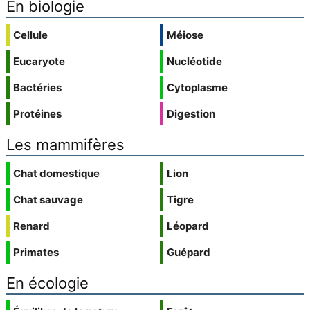
En biologie
Cellule
Méiose
Eucaryote
Nucléotide
Bactéries
Cytoplasme
Protéines
Digestion
Les mammifères
Chat domestique
Lion
Chat sauvage
Tigre
Renard
Léopard
Primates
Guépard
En écologie