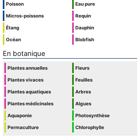
Poisson
Eau pure
Micros-poissons
Requin
Étang
Dauphin
Océan
Blobfish
En botanique
Plantes annuelles
Fleurs
Plantes vivaces
Feuilles
Plantes aquatiques
Arbres
Plantes médicinales
Algues
Aquaponie
Photosynthèse
Permaculture
Chlorophylle