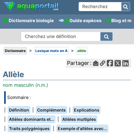
Dictionnaire biologie
Guide espèces
Blog et m
>
>
Dictionnaire
Lexique mots en A
allèle
Partager :
Allèle
nom masculin (n.m.)
Sommaire :
|
|
|
Définition
Compléments
Explications
|
|
Allèles dominants et...
Allèles multiples
|
|
Traits polygéniques
Exemple d'allèles avec...