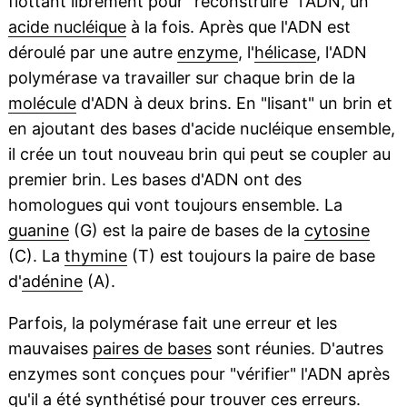
flottant librement pour "reconstruire" l'ADN, un
acide nucléique
à la fois. Après que l'ADN est
déroulé par une autre
enzyme
, l'
hélicase
, l'ADN
polymérase va travailler sur chaque brin de la
molécule
d'ADN à deux brins. En "lisant" un brin et
en ajoutant des bases d'acide nucléique ensemble,
il crée un tout nouveau brin qui peut se coupler au
premier brin. Les bases d'ADN ont des
homologues qui vont toujours ensemble. La
guanine
(G) est la paire de bases de la
cytosine
(C). La
thymine
(T) est toujours la paire de base
d'
adénine
(A).
Parfois, la polymérase fait une erreur et les
mauvaises
paires de bases
sont réunies. D'autres
enzymes sont conçues pour "vérifier" l'ADN après
qu'il a été synthétisé pour trouver ces erreurs.