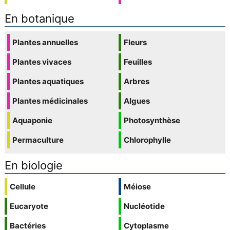
En botanique
Plantes annuelles
Fleurs
Plantes vivaces
Feuilles
Plantes aquatiques
Arbres
Plantes médicinales
Algues
Aquaponie
Photosynthèse
Permaculture
Chlorophylle
En biologie
Cellule
Méiose
Eucaryote
Nucléotide
Bactéries
Cytoplasme