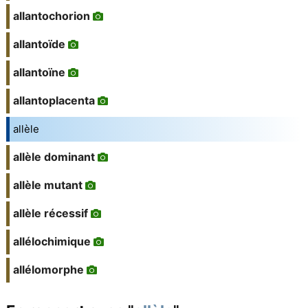
allantochorion
allantoïde
allantoïne
allantoplacenta
allèle
allèle dominant
allèle mutant
allèle récessif
allélochimique
allélomorphe