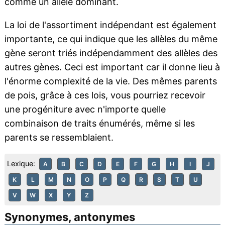
comme un allèle dominant.
La loi de l'assortiment indépendant est également
importante, ce qui indique que les allèles du même
gène seront triés indépendamment des allèles des
autres gènes. Ceci est important car il donne lieu à
l'énorme complexité de la vie. Des mêmes parents
de pois, grâce à ces lois, vous pourriez recevoir
une progéniture avec n'importe quelle
combinaison de traits énumérés, même si les
parents se ressemblaient.
Lexique:
A
B
C
D
E
F
G
H
I
J
K
L
M
N
O
P
Q
R
S
T
U
V
W
X
Y
Z
Synonymes, antonymes