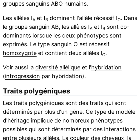
groupes sanguins ABO humains.
Les allèles I
et I
dominent l'allèle récessif I
. Dans
A
B
O
le groupe sanguin AB, les allèles I
et I
sont co-
A
B
dominants lorsque les deux phénotypes sont
exprimés. Le type sanguin O est récessif
homozygote
et contient deux allèles I
.
O
Voir aussi la
diversité allélique
et l'
hybridation
(
introgression
par hybridation).
Traits polygéniques
Les traits polygéniques sont des traits qui sont
déterminés par plus d'un gène. Ce type de modèle
d'héritage implique de nombreux phénotypes
possibles qui sont déterminés par des interactions
entre plusieurs allèles. La couleur des cheveux, la