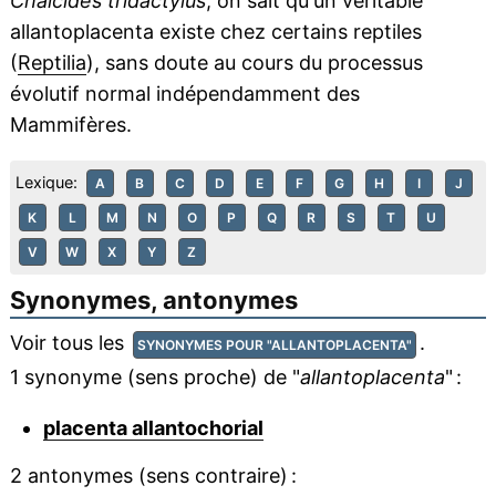
Chalcides tridactylus
, on sait qu'un véritable
allantoplacenta existe chez certains reptiles
(
Reptilia
), sans doute au cours du processus
évolutif normal indépendamment des
Mammifères.
Lexique:
A
B
C
D
E
F
G
H
I
J
K
L
M
N
O
P
Q
R
S
T
U
V
W
X
Y
Z
Synonymes, antonymes
Voir tous les
.
SYNONYMES POUR "ALLANTOPLACENTA"
1 synonyme (sens proche) de "
allantoplacenta
" :
placenta allantochorial
2 antonymes (sens contraire) :