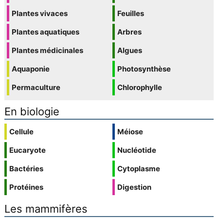
Plantes vivaces
Feuilles
Plantes aquatiques
Arbres
Plantes médicinales
Algues
Aquaponie
Photosynthèse
Permaculture
Chlorophylle
En biologie
Cellule
Méiose
Eucaryote
Nucléotide
Bactéries
Cytoplasme
Protéines
Digestion
Les mammifères