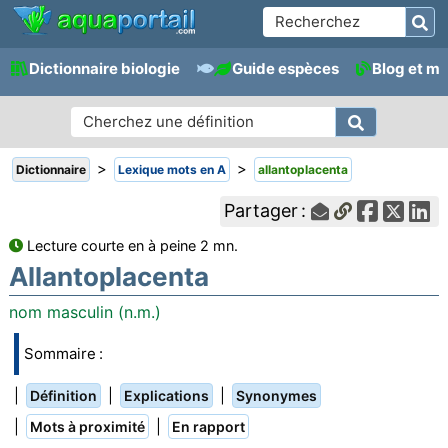
Dictionnaire biologie
Guide espèces
Blog et m
>
>
Dictionnaire
Lexique mots en A
allantoplacenta
Partager :
Lecture courte en à peine 2 mn.
Allantoplacenta
nom masculin (n.m.)
Sommaire :
|
|
|
Définition
Explications
Synonymes
|
|
Mots à proximité
En rapport