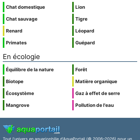
Chat domestique
Lion
Chat sauvage
Tigre
Renard
Léopard
Primates
Guépard
En écologie
Équilibre de la nature
Forêt
Biotope
Matière organique
Écosystème
Gaz à effet de serre
Mangrove
Pollution de l'eau
Tout l'univers en aquariophilie d'AquaPortail (© 2006–2026) pour un