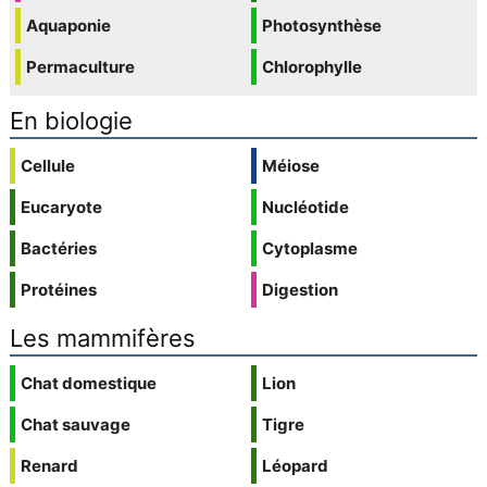
Aquaponie
Photosynthèse
Permaculture
Chlorophylle
En biologie
Cellule
Méiose
Eucaryote
Nucléotide
Bactéries
Cytoplasme
Protéines
Digestion
Les mammifères
Chat domestique
Lion
Chat sauvage
Tigre
Renard
Léopard