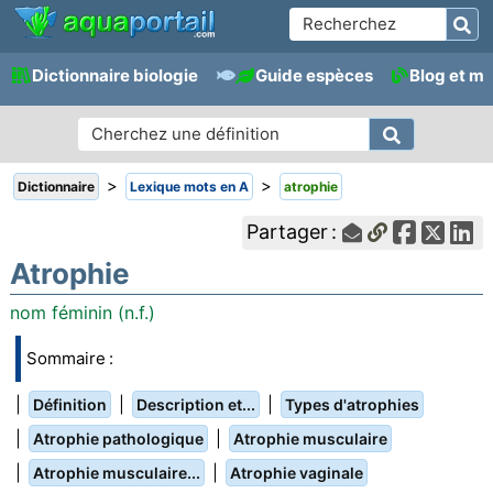
Dictionnaire biologie
Guide espèces
Blog et m
>
>
Dictionnaire
Lexique mots en A
atrophie
Partager :
Atrophie
nom féminin (n.f.)
Sommaire :
|
|
|
Définition
Description et...
Types d'atrophies
|
|
Atrophie pathologique
Atrophie musculaire
|
|
Atrophie musculaire...
Atrophie vaginale