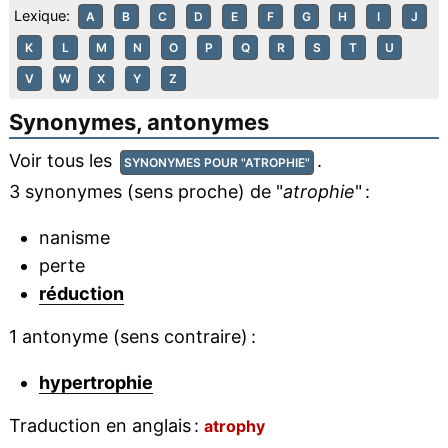
Lexique:
A
B
C
D
E
F
G
H
I
J
K
L
M
N
O
P
Q
R
S
T
U
V
W
X
Y
Z
Synonymes, antonymes
Voir tous les
.
SYNONYMES POUR "ATROPHIE"
3 synonymes (sens proche) de "
atrophie
" :
nanisme
perte
réduction
1 antonyme (sens contraire) :
hypertrophie
Traduction en anglais :
atrophy