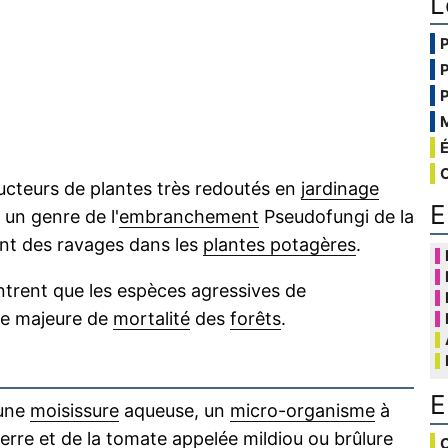
L
cteurs de plantes très redoutés en
jardinage
E
 un genre de l'
embranchement
Pseudofungi de la
nt des ravages dans les
plantes potagères
.
ntrent que les espèces agressives de
se majeure de
mortalité
des
forêts
.
E
une
moisissure
aqueuse, un
micro-organisme
à
erre et de la
tomate
appelée mildiou ou
brûlure
C