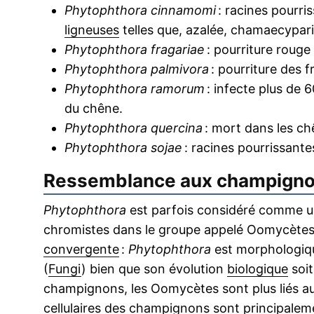
Phytophthora cinnamomi
: racines pourr
ligneuses
telles que, azalée, chamaecyparis
Phytophthora fragariae
: pourriture rouge 
Phytophthora palmivora
: pourriture des f
Phytophthora ramorum
: infecte plus de 
du chêne.
Phytophthora quercina
: mort dans les ch
Phytophthora sojae
: racines pourrissante
Ressemblance aux champign
Phytophthora
est parfois considéré comme 
chromistes dans le groupe appelé Oomycètes.
convergente
:
Phytophthora
est morphologiqu
(
Fungi
) bien que son évolution
biologique
soit
champignons, les Oomycètes sont plus liés au
cellulaires
des champignons sont principale