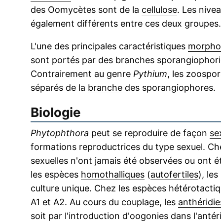
des Oomycètes sont de la
cellulose
. Les nive
également différents entre ces deux groupes.
L'une des principales caractéristiques
morpho
sont portés par des branches sporangiophor
Contrairement au genre
Pythium
, les zoospo
séparés de la
branche
des sporangiophores.
Biologie
Phytophthora
peut se reproduire de façon
se
formations reproductrices du type sexuel. Ch
sexuelles n'ont jamais été observées ou ont 
les espèces
homothalliques
(
autofertiles
), le
culture unique. Chez les espèces hétérotactiq
A1 et A2. Au cours du couplage, les
anthéridie
soit par l'introduction d'oogonies dans l'antér