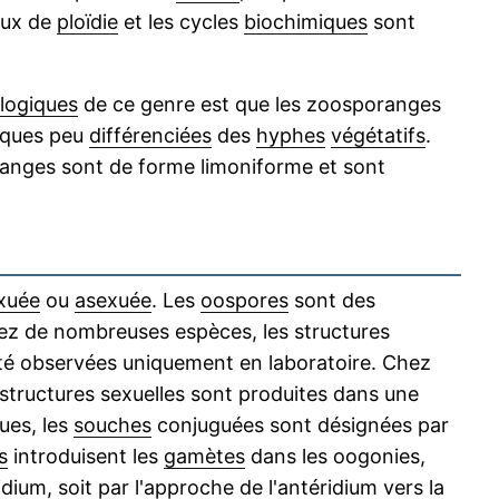
aux de
ploïdie
et les cycles
biochimiques
sont
logiques
de ce genre est que les zoosporanges
iques peu
différenciées
des
hyphes
végétatifs
.
ranges sont de forme limoniforme et sont
xuée
ou
asexuée
. Les
oospores
sont des
ez de nombreuses espèces, les structures
été observées uniquement en laboratoire. Chez
s structures sexuelles sont produites dans une
ues, les
souches
conjuguées sont désignées par
s
introduisent les
gamètes
dans les oogonies,
idium, soit par l'approche de l'antéridium vers la