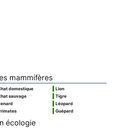
es mammifères
Chat domestique
Lion
Chat sauvage
Tigre
Renard
Léopard
Primates
Guépard
n écologie