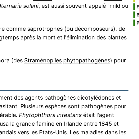
lternaria solani
, est aussi souvent appelé "mildiou
B
P
ivre comme
saprotrophes
(ou
décomposeurs
), de
ngtemps après la mort et l'élimination des plantes
hora (des
Straménopiles
phytopathogènes
) pour
ement des
agents pathogènes
dicotylédones et
rasitant. Plusieurs espèces sont pathogènes pour
érable.
Phytophthora infestans
était l'agent
ausa la grande
famine
en Irlande entre 1845 et
andais vers les États-Unis. Les maladies dans les