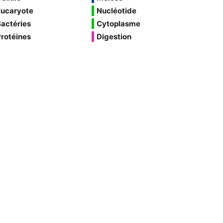
Eucaryote
Nucléotide
actéries
Cytoplasme
rotéines
Digestion