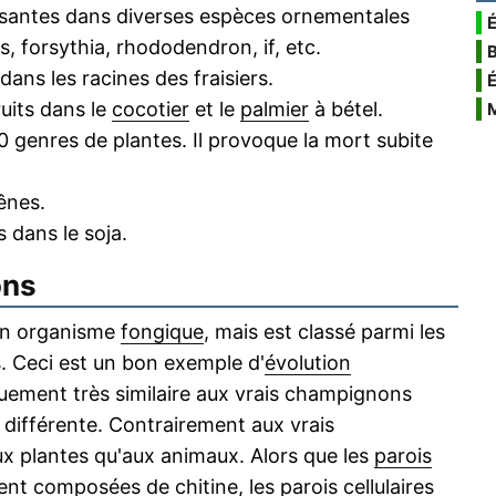
issantes dans diverses espèces ornementales
É
, forsythia, rhododendron, if, etc.
dans les racines des fraisiers.
ruits dans le
cocotier
et le
palmier
à bétel.
60 genres de plantes. Il provoque la mort subite
ênes.
s dans le soja.
ons
un organisme
fongique
, mais est classé parmi les
 Ceci est un bon exemple d'
évolution
ement très similaire aux vrais champignons
 différente. Contrairement aux vrais
x plantes qu'aux animaux. Alors que les
parois
ment composées de
chitine
, les parois cellulaires