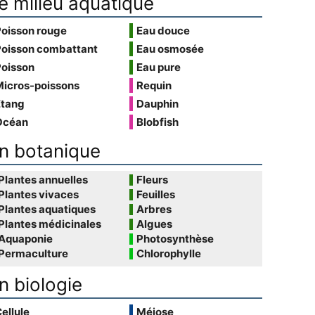
e milieu aquatique
Poisson rouge
Eau douce
Poisson combattant
Eau osmosée
Poisson
Eau pure
Micros-poissons
Requin
Étang
Dauphin
Océan
Blobfish
n botanique
Plantes annuelles
Fleurs
Plantes vivaces
Feuilles
Plantes aquatiques
Arbres
Plantes médicinales
Algues
Aquaponie
Photosynthèse
Permaculture
Chlorophylle
n biologie
ellule
Méiose