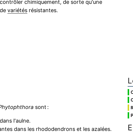
à contrôler chimiquement, de sorte qu'une
 de
variétés
résistantes.
L
Phytophthora
sont :
dans l'aulne.
E
santes dans les rhododendrons et les azalées.