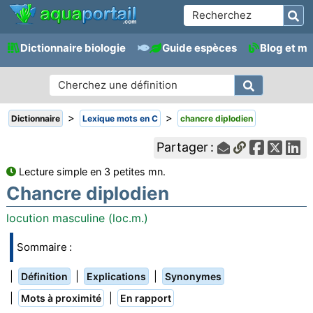
Dictionnaire biologie
Guide espèces
Blog et m
>
>
Dictionnaire
Lexique mots en C
chancre diplodien
Partager :
Lecture simple en 3 petites mn.
Chancre diplodien
locution masculine (loc.m.)
Sommaire :
|
|
|
Définition
Explications
Synonymes
|
|
Mots à proximité
En rapport