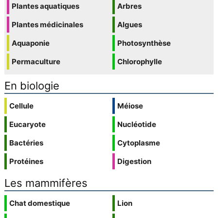
Plantes aquatiques
Arbres
Plantes médicinales
Algues
Aquaponie
Photosynthèse
Permaculture
Chlorophylle
En biologie
Cellule
Méiose
Eucaryote
Nucléotide
Bactéries
Cytoplasme
Protéines
Digestion
Les mammifères
Chat domestique
Lion