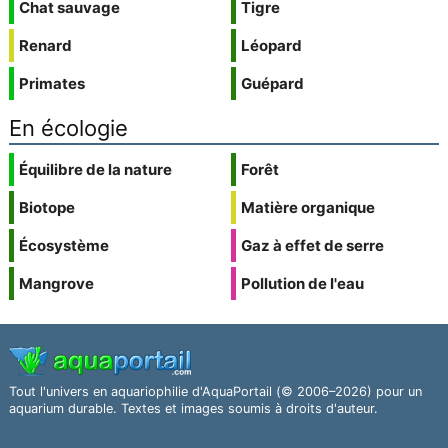
Chat sauvage
Tigre
Renard
Léopard
Primates
Guépard
En écologie
Équilibre de la nature
Forêt
Biotope
Matière organique
Écosystème
Gaz à effet de serre
Mangrove
Pollution de l'eau
Tout l'univers en aquariophilie d'AquaPortail (© 2006–2026) pour un
aquarium durable. Textes et images soumis à droits d'auteur.