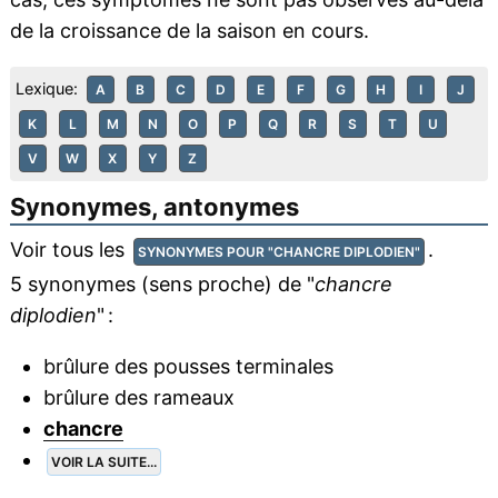
de la croissance de la saison en cours.
Lexique:
A
B
C
D
E
F
G
H
I
J
K
L
M
N
O
P
Q
R
S
T
U
V
W
X
Y
Z
Synonymes, antonymes
Voir tous les
.
SYNONYMES POUR "CHANCRE DIPLODIEN"
5 synonymes (sens proche) de "
chancre
diplodien
" :
brûlure des pousses terminales
brûlure des rameaux
chancre
VOIR LA SUITE...