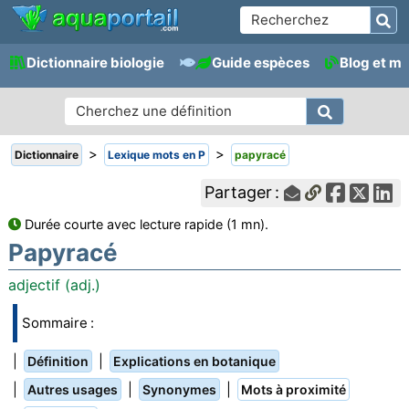
Dictionnaire biologie
Guide espèces
Blog et m
>
>
Dictionnaire
Lexique mots en P
papyracé
Partager :
Durée courte avec lecture rapide (1 mn).
Papyracé
adjectif (adj.)
Sommaire :
|
|
Définition
Explications en botanique
|
|
|
Autres usages
Synonymes
Mots à proximité