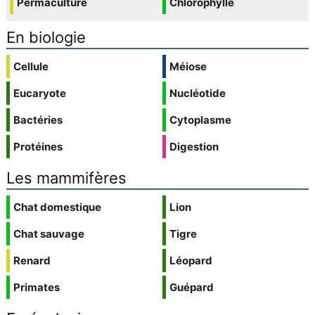
Permaculture
Chlorophylle
En biologie
Cellule
Méiose
Eucaryote
Nucléotide
Bactéries
Cytoplasme
Protéines
Digestion
Les mammifères
Chat domestique
Lion
Chat sauvage
Tigre
Renard
Léopard
Primates
Guépard