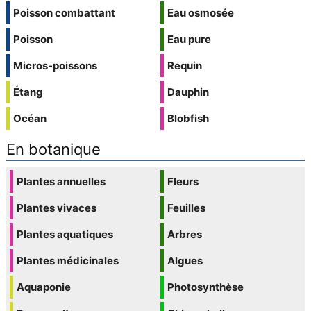
Poisson combattant
Eau osmosée
Poisson
Eau pure
Micros-poissons
Requin
Étang
Dauphin
Océan
Blobfish
En botanique
Plantes annuelles
Fleurs
Plantes vivaces
Feuilles
Plantes aquatiques
Arbres
Plantes médicinales
Algues
Aquaponie
Photosynthèse