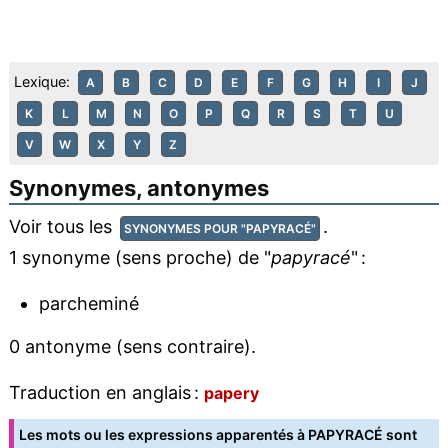
Lexique:
A
B
C
D
E
F
G
H
I
J
K
L
M
N
O
P
Q
R
S
T
U
V
W
X
Y
Z
Synonymes, antonymes
Voir tous les
.
SYNONYMES POUR "PAPYRACÉ"
1 synonyme (sens proche) de "
papyracé
" :
parcheminé
0 antonyme (sens contraire).
Traduction en anglais :
papery
Les mots ou les expressions apparentés à PAPYRACÉ sont