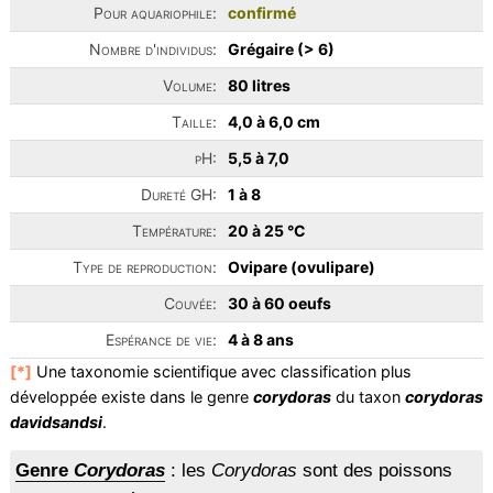
Pour aquariophile:
confirmé
Nombre d'individus:
Grégaire (> 6)
Volume:
80 litres
Taille:
4,0 à 6,0 cm
pH:
5,5 à 7,0
Dureté GH:
1 à 8
Température:
20 à 25 °C
Type de reproduction:
Ovipare (ovulipare)
Couvée:
30 à 60 oeufs
Espérance de vie:
4 à 8 ans
[*]
Une taxonomie scientifique avec classification plus
développée existe dans le genre
corydoras
du taxon
corydoras
davidsandsi
.
Genre
Corydoras
: les
Corydoras
sont des poissons