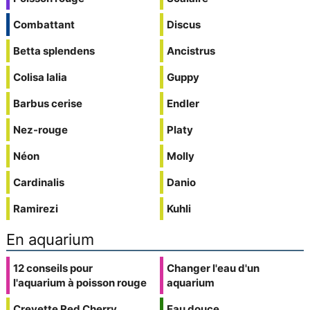
Combattant
Discus
Betta splendens
Ancistrus
Colisa lalia
Guppy
Barbus cerise
Endler
Nez-rouge
Platy
Néon
Molly
Cardinalis
Danio
Ramirezi
Kuhli
En aquarium
12 conseils pour
Changer l'eau d'un
l'aquarium à poisson rouge
aquarium
Crevette Red Cherry
Eau douce