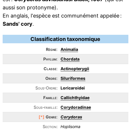
aussi son protonyme).
En anglais, l'espèce est communément appelée :
Sands' cory
.
Classification taxonomique
Règne
:
Animalia
Phylum
:
Chordata
Classe
:
Actinopterygii
Ordre
:
Siluriformes
Sous-Ordre:
Loricaroidei
Famille
:
Callichthyidae
Sous-famille:
Corydoradinae
[*]
Genre
:
Corydoras
Section:
Hoplisoma