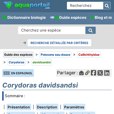
Dictionnaire biologie
Guide espèces
Blog et m
→
RECHERCHE DÉTAILLÉE PAR CRITÈRES
>
>
Guide des espèces
Poissons eau douce
Callichthyidae
>
>
Corydoras
davidsandsi
Partager :
🇪🇸 EN ESPAGNOL
Corydoras davidsandsi
Sommaire :
|
|
|
Présentation
Description
Paramètres