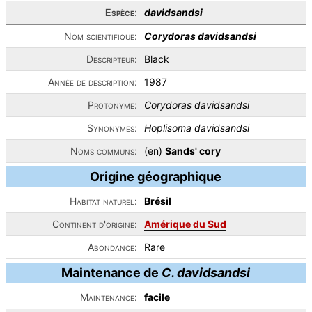
Espèce
:
davidsandsi
Nom scientifique:
Corydoras davidsandsi
Descripteur:
Black
Année de description:
1987
Protonyme
:
Corydoras davidsandsi
Synonymes:
Hoplisoma davidsandsi
Noms communs:
(en)
Sands' cory
Origine géographique
Habitat naturel:
Brésil
Continent d'origine:
Amérique du Sud
Abondance:
Rare
Maintenance de
C. davidsandsi
Maintenance:
facile