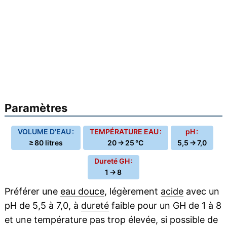
Paramètres
VOLUME D'EAU :
TEMPÉRATURE EAU :
pH :
≥ 80 litres
20 → 25 °C
5,5 → 7,0
Dureté GH :
1 → 8
Préférer une
eau douce
, légèrement
acide
avec un
pH de 5,5 à 7,0, à
dureté
faible pour un GH de 1 à 8
et une température pas trop élevée, si possible de