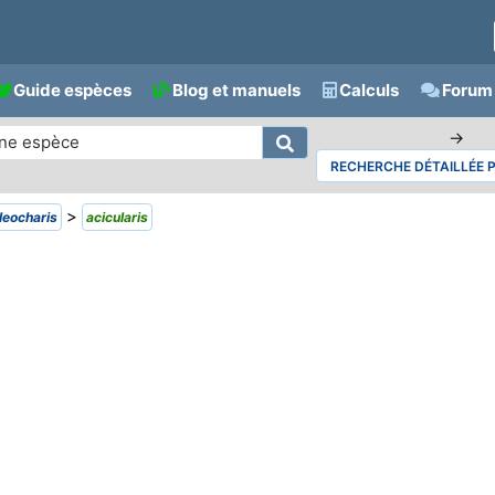
Guide espèces
Blog et manuels
Calculs
Forum 
→
RECHERCHE DÉTAILLÉE 
>
leocharis
acicularis