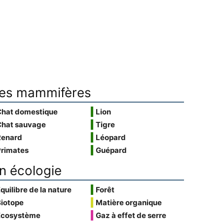
es mammifères
Chat domestique
Lion
Chat sauvage
Tigre
Renard
Léopard
Primates
Guépard
n écologie
quilibre de la nature
Forêt
Biotope
Matière organique
Écosystème
Gaz à effet de serre