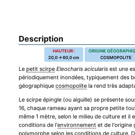
Description
HAUTEUR :
ORIGINE GÉOGRAPHIQ
20,0 → 60,0 cm
COSMOPOLITE
Le
petit scirpe
Eleocharis acicularis
est une e
périodiquement inondées, typiquement des b
géographique
cosmopolite
la rend très adapta
Le scirpe épingle (ou aiguille) se présente so
16, chaque rameau ayant sa propre petite to
même 1 mètre, selon le milieu de culture et i
conditions de l'
environnement
et de l'origine
polymorphe
selon les conditions de culture.