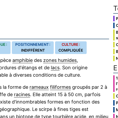
T
UE :
POSITIONNEMENT :
CULTURE :
C
INDIFFÉRENT
COMPLIQUÉE
B
spèce
amphibie
des
zones humides
,
E
ordures d'étangs et de
lacs
. Son origine
ble à diverses conditions de culture.
1
l
us la forme de
rameaux
filiformes
groupés par 2 à
uffe de
racines
. Elle atteint 15 à 50 cm, parfois
l existe d'innombrables formes en fonction des
P
 géographique. Le scirpe à fines tiges est
 Dans un
biotope
de type
tourbière
acide
, en
milieu
N