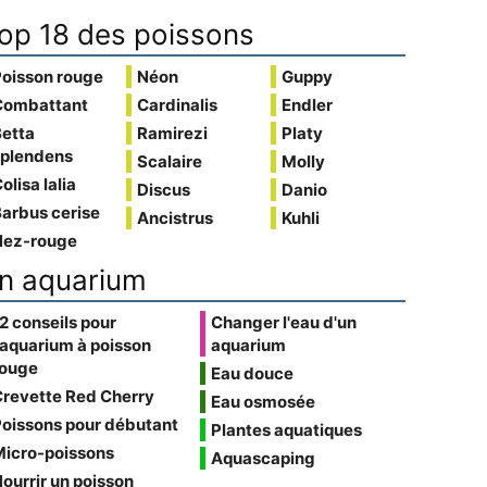
op 18 des poissons
Poisson rouge
Néon
Guppy
Combattant
Cardinalis
Endler
Betta
Ramirezi
Platy
splendens
Scalaire
Molly
olisa lalia
Discus
Danio
arbus cerise
Ancistrus
Kuhli
Nez-rouge
n aquarium
2 conseils pour
Changer l'eau d'un
'aquarium à poisson
aquarium
rouge
Eau douce
Crevette Red Cherry
Eau osmosée
oissons pour débutant
Plantes aquatiques
Micro-poissons
Aquascaping
ourrir un poisson