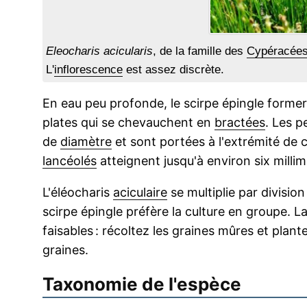
Eleocharis acicularis
, de la famille des
Cypéracée
L'
inflorescence
est assez discrète.
En eau peu profonde, le scirpe épingle forme
plates qui se chevauchent en
bractées
. Les p
de
diamètre
et sont portées à l'extrémité de
lancéolés
atteignent jusqu'à environ six millim
L'éléocharis
aciculaire
se multiplie par divisio
scirpe épingle préfère la culture en groupe. L
faisables : récoltez les graines mûres et plan
graines.
Taxonomie de l'espèce