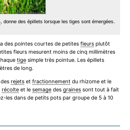
s
, donne des épillets lorsque les tiges sont émergées.
ra des pointes courtes de petites
fleurs
plutôt
etites fleurs mesurent moins de cinq millimètres
 chaque
tige
simple très pointue. Les épillets
ètres de long.
n des
rejets
et
fractionnement
du rhizome et le
a
récolte
et le
semage
des
graines
sont tout à fait
tez-les dans de petits pots par groupe de 5 à 10