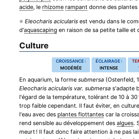
acide
, le
rhizome
rampant
donne des plantes p
⭐
Eleocharis acicularis
est vendu dans le co
d'
aquascaping
en raison de sa petite taille et
Culture
CROISSANCE :
ÉCLAIRAGE :
TE
MODÉRÉE
INTENSE
En aquarium, la forme
submersa
(Ostenfeld, 1
Eleocharis acicularis var. submersa
s'adapte b
l'égard de la température, tolérant de 10 à 30 °
trop faible cependant. Il faut éviter, en cult
l'eau avec des
plantes flottantes
car la croiss
rend sensible au développement des
algues
. 
meurt ! Il faut donc faire attention à ne pas l