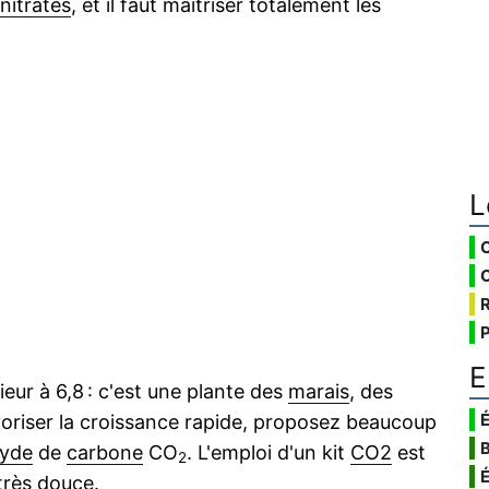
nitrates
, et il faut maîtriser totalement les
L
E
rieur à 6,8 : c'est une plante des
marais
, des
É
voriser la croissance rapide, proposez beaucoup
xyde
de
carbone
CO
. L'emploi d'un kit
CO2
est
2
 très douce.