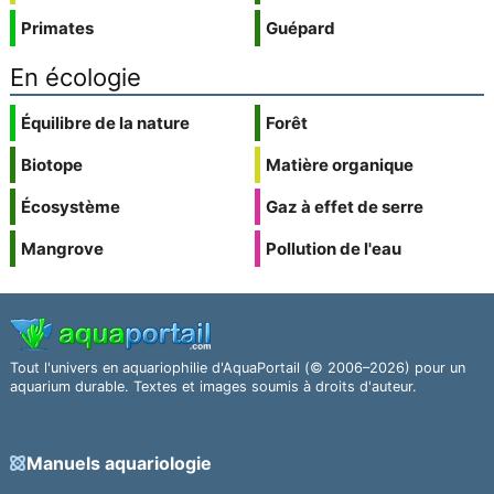
Primates
Guépard
En écologie
Équilibre de la nature
Forêt
Biotope
Matière organique
Écosystème
Gaz à effet de serre
Mangrove
Pollution de l'eau
Tout l'univers en aquariophilie d'AquaPortail (© 2006–2026) pour un
aquarium durable. Textes et images soumis à droits d'auteur.
Manuels aquariologie