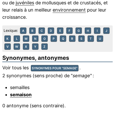
ou de
juvéniles
de mollusques et de crustacés, et
leur relais à un meilleur
environnement
pour leur
croissance.
Lexique:
A
B
C
D
E
F
G
H
I
J
K
L
M
N
O
P
Q
R
S
T
U
V
W
X
Y
Z
Synonymes, antonymes
Voir tous les
.
SYNONYMES POUR "SEMAGE"
2 synonymes (sens proche) de "
semage
" :
semailles
semaison
0 antonyme (sens contraire).