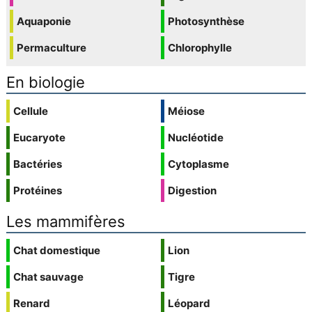
Aquaponie
Photosynthèse
Permaculture
Chlorophylle
En biologie
Cellule
Méiose
Eucaryote
Nucléotide
Bactéries
Cytoplasme
Protéines
Digestion
Les mammifères
Chat domestique
Lion
Chat sauvage
Tigre
Renard
Léopard