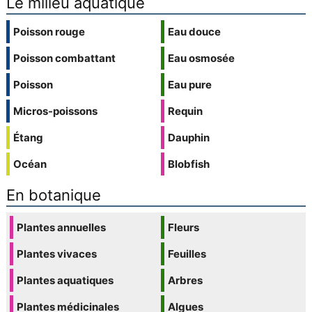
Le milieu aquatique
Poisson rouge
Eau douce
Poisson combattant
Eau osmosée
Poisson
Eau pure
Micros-poissons
Requin
Étang
Dauphin
Océan
Blobfish
En botanique
Plantes annuelles
Fleurs
Plantes vivaces
Feuilles
Plantes aquatiques
Arbres
Plantes médicinales
Algues