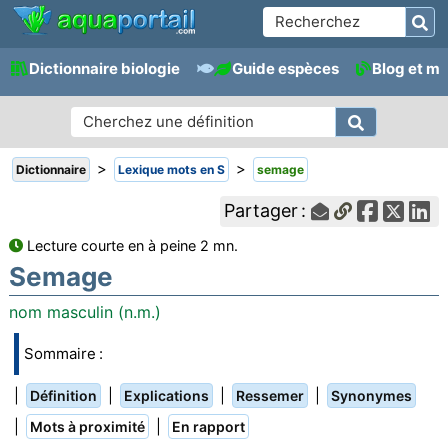
Dictionnaire biologie
Guide espèces
Blog et m
>
>
Dictionnaire
Lexique mots en S
semage
Partager :
Lecture courte en à peine 2 mn.
Semage
nom masculin (n.m.)
Sommaire :
|
|
|
|
Définition
Explications
Ressemer
Synonymes
|
|
Mots à proximité
En rapport