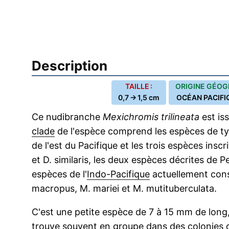
Description
TAILLE :
ORIGINE GÉOG
0,7 → 1,5 cm
OCÉAN PACIFI
Ce nudibranche
Mexichromis trilineata
est is
clade
de l'espèce comprend les espèces de ty
de l'est du Pacifique et les trois espèces inscr
et D. similaris, les deux espèces décrites de 
espèces de l'
Indo-Pacifique
actuellement con
macropus, M. mariei et M. mutituberculata.
C'est une petite espèce de 7 à 15 mm de long,
trouve souvent en groupe dans des
colonies
d