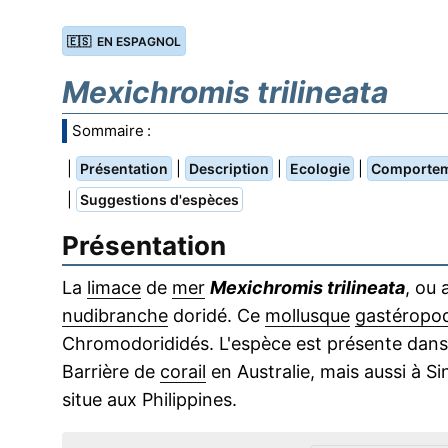
🇪🇸 EN ESPAGNOL
Mexichromis trilineata
Sommaire :
|
|
|
|
Présentation
Description
Ecologie
Comporte
|
Suggestions d'espèces
Présentation
La
limace
de
mer
Mexichromis trilineata
, ou
nudibranche
doridé. Ce
mollusque
gastéropo
Chromodorididés. L'espèce est présente dans l
Barrière de
corail
en Australie, mais aussi à Sin
situe aux Philippines.