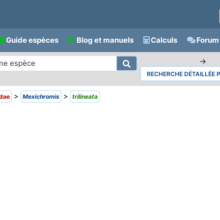
Guide espèces
Blog et manuels
Calculs
Forum 
→
RECHERCHE DÉTAILLÉE 
>
>
dae
Mexichromis
trilineata