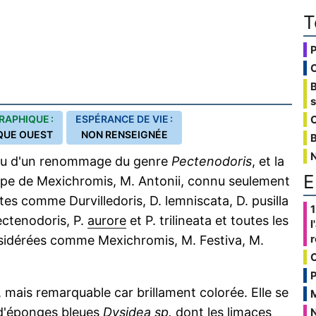
T
RAPHIQUE :
ESPÉRANCE DE VIE :
C
QUE OUEST
NON RENSEIGNÉE
B
su d'un renommage du genre
Pectenodoris
, et la
E
pe de Mexichromis, M. Antonii, connu seulement
ites comme Durvilledoris, D. lemniscata, D. pusilla
1
Pectenodoris, P.
aurore
et P. trilineata et toutes les
l
sidérées comme Mexichromis, M. Festiva, M.
P
 mais remarquable car brillament colorée. Elle se
'
éponges
bleues
Dysidea
sp
.
dont les limaces
N