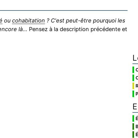
é
ou
cohabitation
? C'est peut-être pourquoi les
core là...
Pensez à la description précédente et
L
E
É