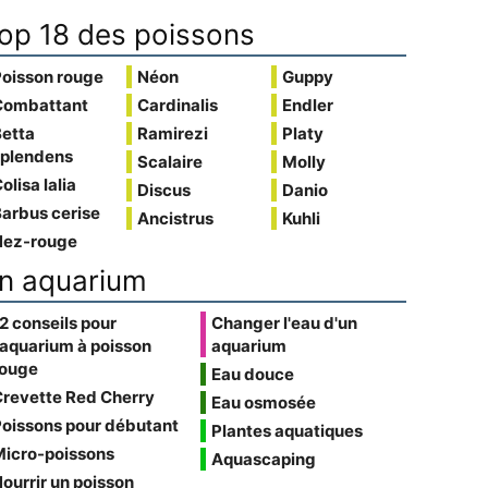
op 18 des poissons
Poisson rouge
Néon
Guppy
Combattant
Cardinalis
Endler
Betta
Ramirezi
Platy
splendens
Scalaire
Molly
olisa lalia
Discus
Danio
arbus cerise
Ancistrus
Kuhli
Nez-rouge
n aquarium
2 conseils pour
Changer l'eau d'un
'aquarium à poisson
aquarium
rouge
Eau douce
Crevette Red Cherry
Eau osmosée
oissons pour débutant
Plantes aquatiques
Micro-poissons
Aquascaping
ourrir un poisson