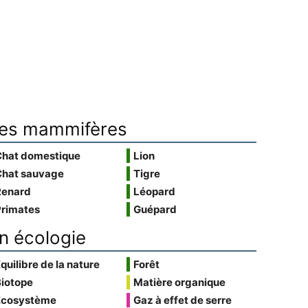
es mammifères
Chat domestique
Lion
Chat sauvage
Tigre
Renard
Léopard
Primates
Guépard
n écologie
quilibre de la nature
Forêt
Biotope
Matière organique
Écosystème
Gaz à effet de serre