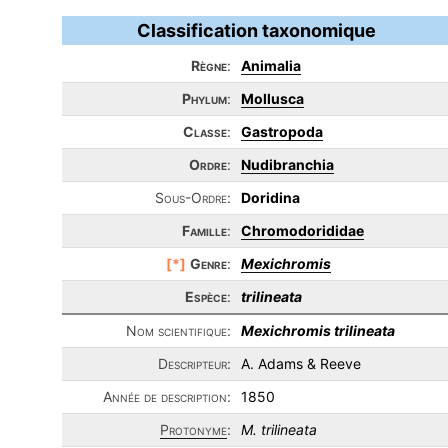
Classification taxonomique
Règne
:
Animalia
Phylum
:
Mollusca
Classe
:
Gastropoda
Ordre
:
Nudibranchia
Sous-Ordre:
Doridina
Famille
:
Chromodorididae
[*]
Genre
:
Mexichromis
Espèce
:
trilineata
Nom scientifique:
Mexichromis trilineata
Descripteur:
A. Adams & Reeve
Année de description:
1850
Protonyme
:
M. trilineata