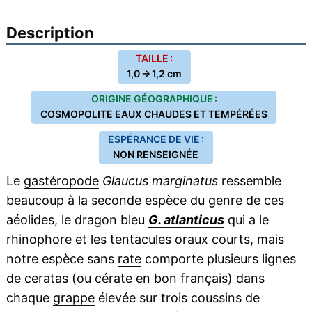
Description
TAILLE :
1,0 → 1,2 cm
ORIGINE GÉOGRAPHIQUE :
COSMOPOLITE EAUX CHAUDES ET TEMPÉRÉES
ESPÉRANCE DE VIE :
NON RENSEIGNÉE
Le
gastéropode
Glaucus marginatus
ressemble
beaucoup à la seconde espèce du genre de ces
aéolides, le dragon bleu
G. atlanticus
qui a le
rhinophore
et les
tentacules
oraux courts, mais
notre espèce sans
rate
comporte plusieurs lignes
de ceratas (ou
cérate
en bon français) dans
chaque
grappe
élevée sur trois coussins de