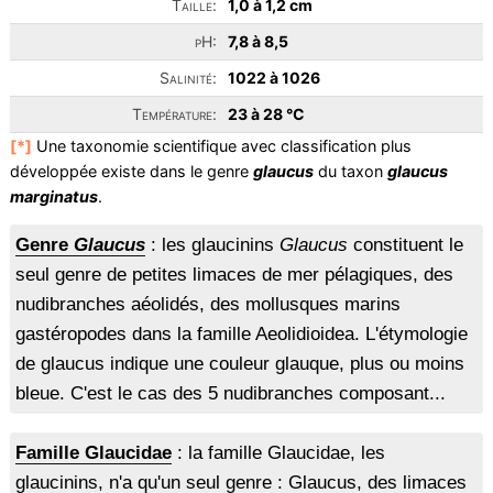
Taille:
1,0 à 1,2 cm
pH:
7,8 à 8,5
Salinité:
1022 à 1026
Température:
23 à 28 °C
[*]
Une taxonomie scientifique avec classification plus
développée existe dans le genre
glaucus
du taxon
glaucus
marginatus
.
Genre
Glaucus
: les glaucinins
Glaucus
constituent le
seul genre de petites limaces de mer pélagiques, des
nudibranches aéolidés, des mollusques marins
gastéropodes dans la famille Aeolidioidea. L'étymologie
de glaucus indique une couleur glauque, plus ou moins
bleue. C'est le cas des 5 nudibranches composant...
Famille Glaucidae
: la famille Glaucidae, les
glaucinins, n'a qu'un seul genre : Glaucus, des limaces