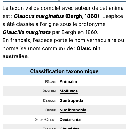
Le taxon valide complet avec auteur de cet animal
est :
Glaucus marginatus
(Bergh, 1860)
. L'espèce
a été classée à l'origine sous le protonyme
Glaucilla marginata
par Bergh en 1860.
En français, l'espèce porte le nom vernaculaire ou
normalisé (nom commun) de :
Glaucinin
australien
.
Classification taxonomique
Règne
:
Animalia
Phylum
:
Mollusca
Classe
:
Gastropoda
Ordre
:
Nudibranchia
Sous-Ordre:
Dexiarchia
Famille
:
Glaucidae