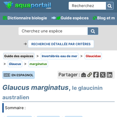
Dictionnaire biologie
Guide espèces
Blog et m
→
RECHERCHE DÉTAILLÉE PAR CRITÈRES
>
>
Guide des espèces
Invertébrés eau de mer
Glaucidae
>
>
Glaucus
marginatus
Partager :
🇪🇸 EN ESPAGNOL
Glaucus marginatus
,
le glaucinin
australien
Sommaire :