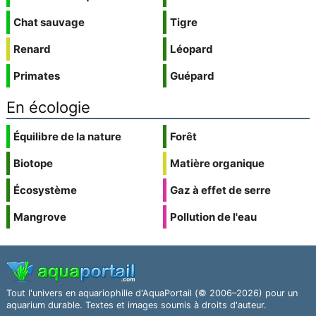
Chat sauvage
Tigre
Renard
Léopard
Primates
Guépard
En écologie
Équilibre de la nature
Forêt
Biotope
Matière organique
Écosystème
Gaz à effet de serre
Mangrove
Pollution de l'eau
Tout l'univers en aquariophilie d'AquaPortail (© 2006–2026) pour un
aquarium durable. Textes et images soumis à droits d'auteur.