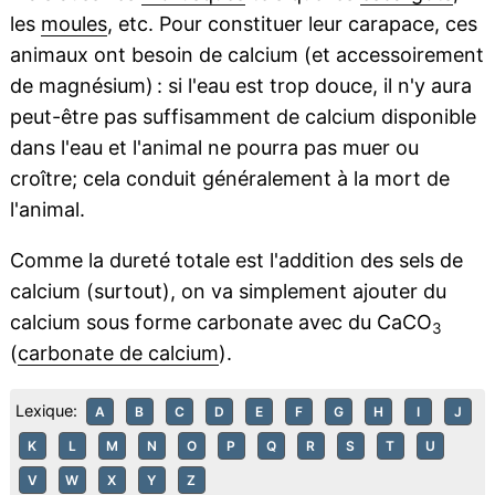
les
moules
, etc. Pour constituer leur carapace, ces
animaux ont besoin de calcium (et accessoirement
de magnésium) : si l'eau est trop douce, il n'y aura
peut-être pas suffisamment de calcium disponible
dans l'eau et l'animal ne pourra pas muer ou
croître; cela conduit généralement à la mort de
l'animal.
Comme la dureté totale est l'addition des sels de
calcium (surtout), on va simplement ajouter du
calcium sous forme carbonate avec du CaCO
3
(
carbonate de calcium
).
Lexique:
A
B
C
D
E
F
G
H
I
J
K
L
M
N
O
P
Q
R
S
T
U
V
W
X
Y
Z