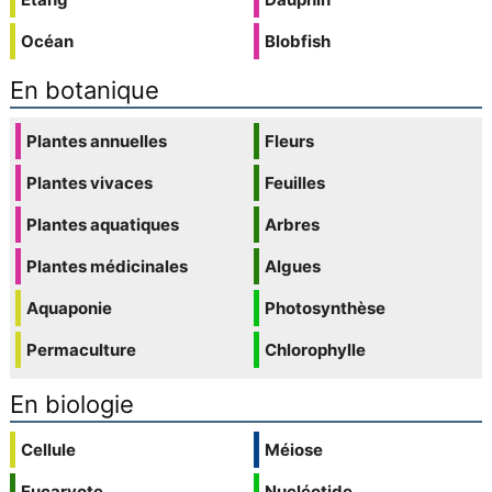
Océan
Blobfish
En botanique
Plantes annuelles
Fleurs
Plantes vivaces
Feuilles
Plantes aquatiques
Arbres
Plantes médicinales
Algues
Aquaponie
Photosynthèse
Permaculture
Chlorophylle
En biologie
Cellule
Méiose
Eucaryote
Nucléotide