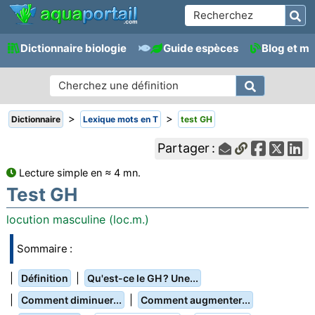
Dictionnaire biologie
Guide espèces
Blog et m
>
>
Dictionnaire
Lexique mots en T
test GH
Partager :
Lecture simple en ≈ 4 mn.
Test GH
locution masculine (loc.m.)
Sommaire :
|
|
Définition
Qu'est-ce le GH ? Une...
|
|
Comment diminuer...
Comment augmenter...