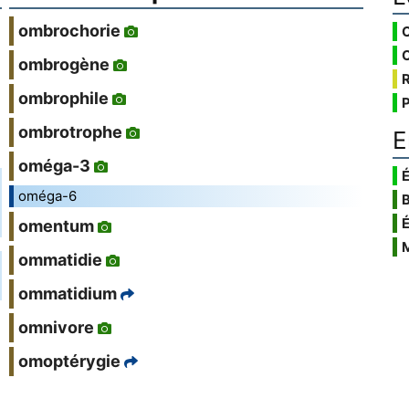
ombrochorie
ombrogène
ombrophile
ombrotrophe
E
oméga-3
É
oméga-6
omentum
ommatidie
ommatidium
omnivore
omoptérygie