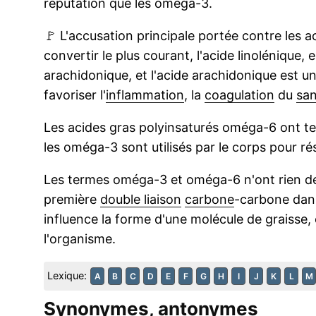
réputation que les oméga-3.
🚩
L'accusation principale portée contre les 
convertir le plus courant, l'acide linolénique,
arachidonique, et l'acide arachidonique est u
favoriser l'
inflammation
, la
coagulation
du
sa
Les acides gras polyinsaturés oméga-6 ont t
les oméga-3 sont utilisés par le corps pour ré
Les termes oméga-3 et oméga-6 n'ont rien de m
première
double liaison
carbone
-carbone dans
influence la forme d'une molécule de graisse, 
l'organisme.
Lexique:
A
B
C
D
E
F
G
H
I
J
K
L
M
Synonymes, antonymes