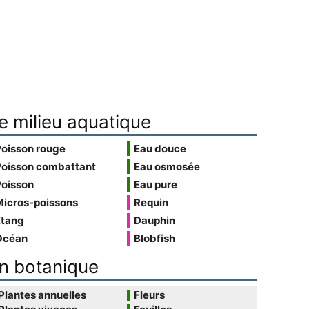
e milieu aquatique
Poisson rouge
Eau douce
Poisson combattant
Eau osmosée
Poisson
Eau pure
Micros-poissons
Requin
Étang
Dauphin
Océan
Blobfish
n botanique
Plantes annuelles
Fleurs