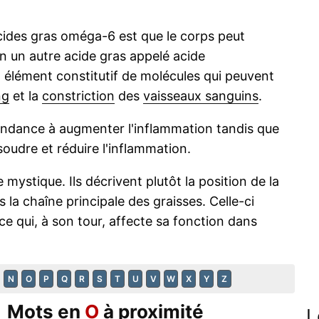
acides gras oméga-6 est que le corps peut
 en un autre acide gras appelé acide
n élément constitutif de molécules qui peuvent
ng
et la
constriction
des
vaisseaux sanguins
.
endance à augmenter l'inflammation tandis que
soudre et réduire l'inflammation.
ystique. Ils décrivent plutôt la position de la
 la chaîne principale des graisses. Celle-ci
ce qui, à son tour, affecte sa fonction dans
N
O
P
Q
R
S
T
U
V
W
X
Y
Z
Mots en
O
à proximité
L