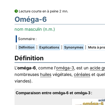
Lecture courte en à peine 2 mn.
Oméga-6
nom masculin (n.m.)
Sommaire :
|
|
|
|
Définition
Explications
Synonymes
Mots à pro
Définition
L'
oméga-6
, comme l'
oméga-3
, est un
acide g
nombreuses
huiles
végétales,
céréales
et quel
viandes).
Comparaison entre oméga-6 et oméga-3 :