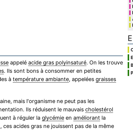
E
C
isse
appelé
acide gras polyinsaturé
. On les trouve
B
es
. Ils sont bons à consommer en petites
P
des à
température ambiante
, appelées
graisses
ine, mais l'organisme ne peut pas les
imentation. Ils réduisent le mauvais
cholestérol
buent à réguler la
glycémie
en
améliorant
la
t, ces acides gras ne jouissent pas de la même