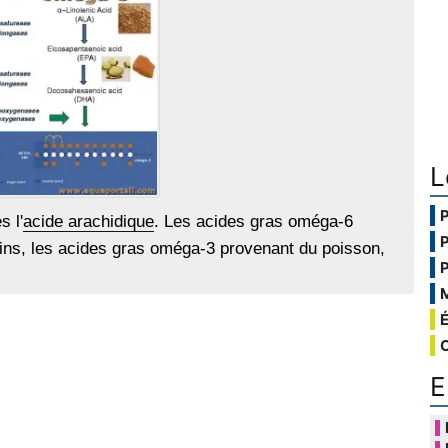
L
s l'
acide arachidique
. Les acides gras oméga-6
ins, les acides gras oméga-3 provenant du poisson,
E