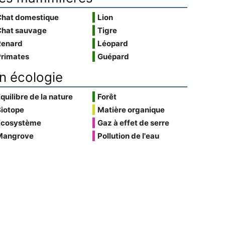
Chat domestique
Lion
Chat sauvage
Tigre
Renard
Léopard
Primates
Guépard
n écologie
quilibre de la nature
Forêt
Biotope
Matière organique
Écosystème
Gaz à effet de serre
Mangrove
Pollution de l'eau