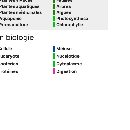
Plantes vivaces
Feuilles
Plantes aquatiques
Arbres
Plantes médicinales
Algues
Aquaponie
Photosynthèse
Permaculture
Chlorophylle
n biologie
ellule
Méiose
Eucaryote
Nucléotide
actéries
Cytoplasme
rotéines
Digestion