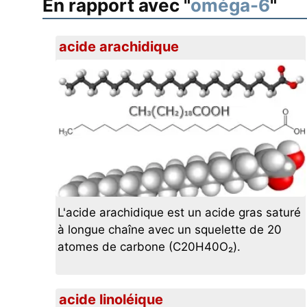
En rapport avec "
oméga-6
"
acide arachidique
L'acide arachidique est un acide gras saturé
à longue chaîne avec un squelette de 20
atomes de carbone (C20H40O₂).
acide linoléique