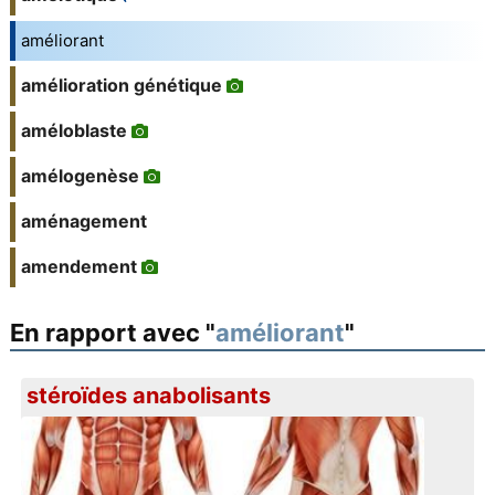
améliorant
amélioration génétique
améloblaste
amélogenèse
aménagement
amendement
En rapport avec "
améliorant
"
stéroïdes anabolisants