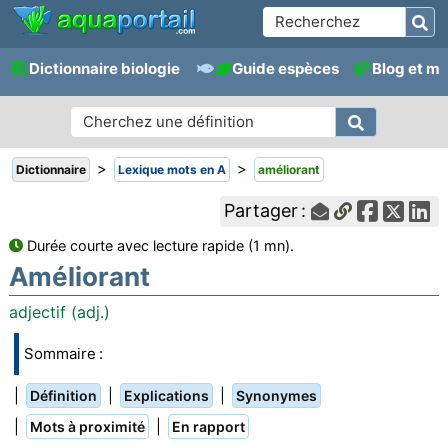
Dictionnaire biologie
Guide espèces
Blog et m
>
>
Dictionnaire
Lexique mots en A
améliorant
Partager :
Durée courte avec lecture rapide (1 mn).
Améliorant
adjectif (adj.)
Sommaire :
|
|
|
Définition
Explications
Synonymes
|
|
Mots à proximité
En rapport