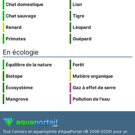
Chat domestique
Lion
Chat sauvage
Tigre
Renard
Léopard
Primates
Guépard
En écologie
Équilibre de la nature
Forêt
Biotope
Matière organique
Écosystème
Gaz à effet de serre
Mangrove
Pollution de l'eau
Tout l'univers en aquariophilie d'AquaPortail (© 2006–2026) pour un