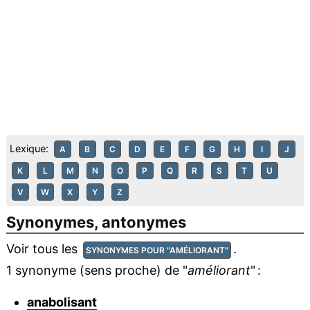
Lexique:
A
B
C
D
E
F
G
H
I
J
K
L
M
N
O
P
Q
R
S
T
U
V
W
X
Y
Z
Synonymes, antonymes
Voir tous les
.
SYNONYMES POUR "AMÉLIORANT"
1 synonyme (sens proche) de "
améliorant
" :
anabolisant