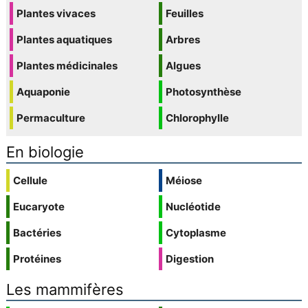
Plantes vivaces
Feuilles
Plantes aquatiques
Arbres
Plantes médicinales
Algues
Aquaponie
Photosynthèse
Permaculture
Chlorophylle
En biologie
Cellule
Méiose
Eucaryote
Nucléotide
Bactéries
Cytoplasme
Protéines
Digestion
Les mammifères