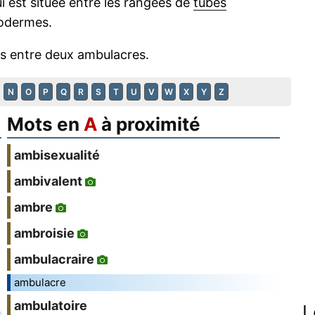
i est située entre les rangées de
tubes
nodermes.
es entre deux ambulacres.
N
O
P
Q
R
S
T
U
V
W
X
Y
Z
Mots en
A
à proximité
ambisexualité
ambivalent
ambre
ambroisie
ambulacraire
ambulacre
ambulatoire
L