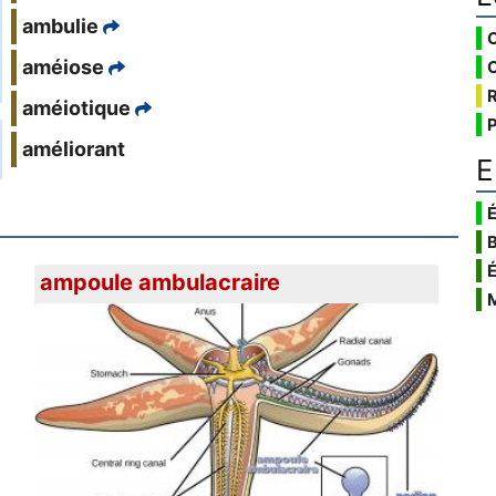
ambulie
améiose
améiotique
améliorant
E
É
ampoule ambulacraire