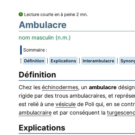
Lecture courte en à peine 2 mn.
Ambulacre
nom masculin (n.m.)
Sommaire :
|
|
|
|
Définition
Explications
Interambulacre
Synon
Définition
Chez les
échinodermes
, un
ambulacre
désign
rigide par des trous ambulacraires, et représ
est relié à une
vésicule
de Poli qui, en se contr
ambulacraire
et par conséquent la
turgescen
Explications