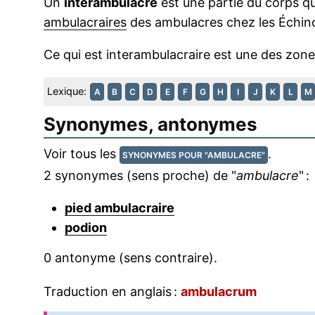
Un
interambulacre
est une partie du corps qu
ambulacraires
des ambulacres chez les Échi
Ce qui est interambulacraire est une des zon
Lexique:
A
B
C
D
E
F
G
H
I
J
K
L
M
Synonymes, antonymes
Voir tous les
.
SYNONYMES POUR "AMBULACRE"
2 synonymes (sens proche) de "
ambulacre
" :
pied ambulacraire
podion
0 antonyme (sens contraire).
Traduction en anglais :
ambulacrum