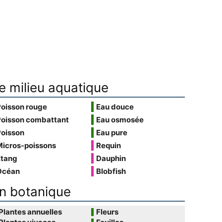
e milieu aquatique
Poisson rouge
Eau douce
Poisson combattant
Eau osmosée
Poisson
Eau pure
Micros-poissons
Requin
Étang
Dauphin
Océan
Blobfish
n botanique
Plantes annuelles
Fleurs