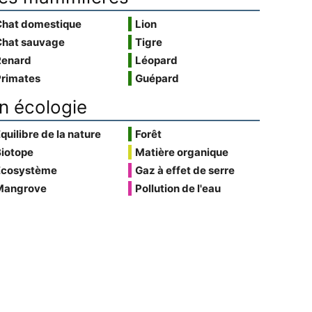
Chat domestique
Lion
Chat sauvage
Tigre
Renard
Léopard
Primates
Guépard
n écologie
quilibre de la nature
Forêt
Biotope
Matière organique
Écosystème
Gaz à effet de serre
Mangrove
Pollution de l'eau