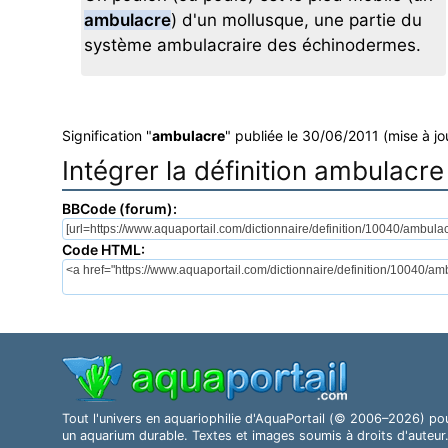
ambulacre
) d'un mollusque, une partie du
système ambulacraire des échinodermes.
Signification "
ambulacre
" publiée le 30/06/2011 (mise à jo
Intégrer la définition ambulacre
BBCode (forum):
Code HTML:
Tout l'univers en aquariophilie d'AquaPortail (© 2006–2026) po
un aquarium durable. Textes et images soumis à droits d'auteur