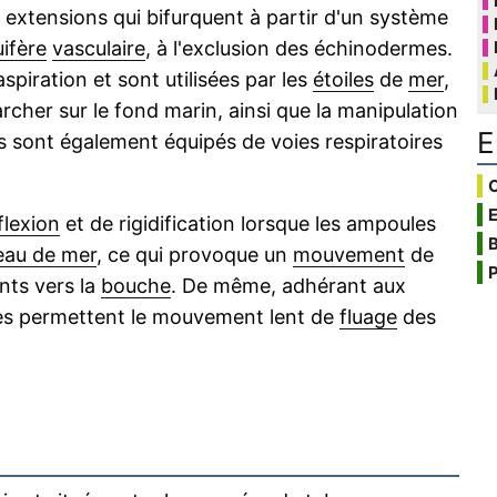
extensions qui bifurquent à partir d'un système
ifère
vasculaire
, à l'exclusion des échinodermes.
piration et sont utilisées par les
étoiles
de
mer
,
cher sur le fond marin, ainsi que la manipulation
E
s sont également équipés de voies respiratoires
C
flexion
et de rigidification lorsque les ampoules
B
eau de mer
, ce qui provoque un
mouvement
de
P
ents vers la
bouche
. De même, adhérant aux
res permettent le mouvement lent de
fluage
des