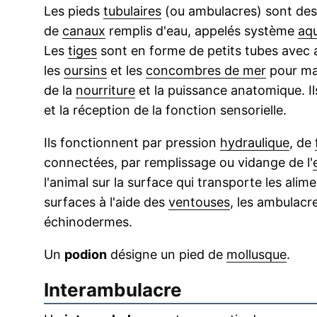
Les pieds
tubulaires
(ou ambulacres) sont des 
de
canaux
remplis d'eau, appelés système
aqu
Les
tiges
sont en forme de petits tubes avec as
les
oursins
et les
concombres de mer
pour mar
de la
nourriture
et la puissance anatomique. Il
et la réception de la fonction sensorielle.
Ils fonctionnent par pression
hydraulique
, de
connectées, par remplissage ou vidange de l'
l'animal sur la surface qui transporte les alim
surfaces à l'aide des
ventouses
, les ambulac
échinodermes.
Un
podion
désigne un pied de
mollusque
.
Interambulacre