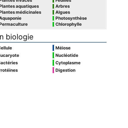
Plantes vivaces
Feuilles
Plantes aquatiques
Arbres
Plantes médicinales
Algues
Aquaponie
Photosynthèse
Permaculture
Chlorophylle
n biologie
ellule
Méiose
Eucaryote
Nucléotide
actéries
Cytoplasme
rotéines
Digestion