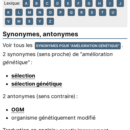
Lexique:
A
B
C
D
E
F
G
H
I
J
K
L
M
N
O
P
Q
R
S
T
U
V
W
X
Y
Z
Synonymes, antonymes
Voir tous les
.
SYNONYMES POUR "AMÉLIORATION GÉNÉTIQUE"
2 synonymes (sens proche) de "
amélioration
génétique
" :
sélection
sélection génétique
2 antonymes (sens contraire) :
OGM
organisme génétiquement modifié