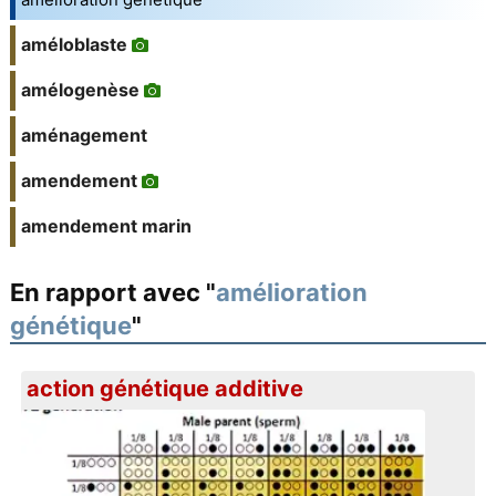
améloblaste
amélogenèse
aménagement
amendement
amendement marin
En rapport avec "
amélioration
génétique
"
action génétique additive