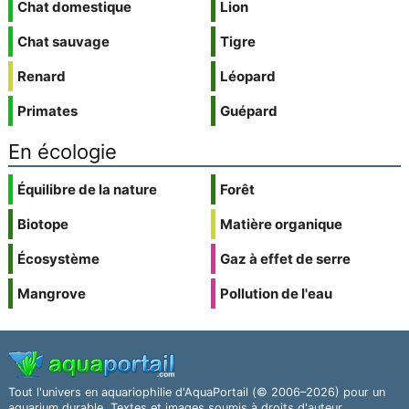
Chat domestique
Lion
Chat sauvage
Tigre
Renard
Léopard
Primates
Guépard
En écologie
Équilibre de la nature
Forêt
Biotope
Matière organique
Écosystème
Gaz à effet de serre
Mangrove
Pollution de l'eau
Tout l'univers en aquariophilie d'AquaPortail (© 2006–2026) pour un
aquarium durable. Textes et images soumis à droits d'auteur.