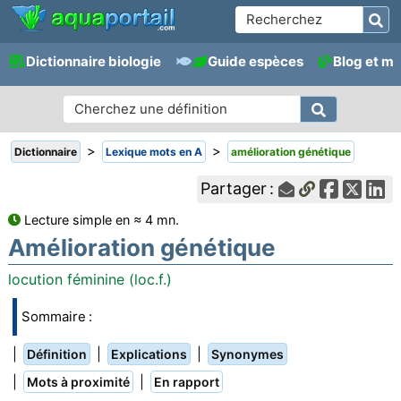
Dictionnaire biologie
Guide espèces
Blog et m
>
>
Dictionnaire
Lexique mots en A
amélioration génétique
Partager :
Lecture simple en ≈ 4 mn.
Amélioration génétique
locution féminine (loc.f.)
Sommaire :
|
|
|
Définition
Explications
Synonymes
|
|
Mots à proximité
En rapport