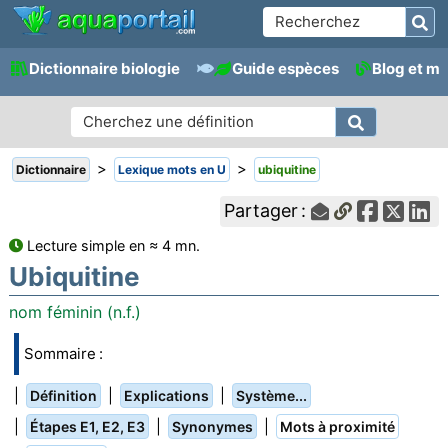
Dictionnaire biologie
Guide espèces
Blog et m
>
>
Dictionnaire
Lexique mots en U
ubiquitine
Partager :
Lecture simple en ≈ 4 mn.
Ubiquitine
nom féminin (n.f.)
Sommaire :
|
|
|
Définition
Explications
Système...
|
|
|
Étapes E1, E2, E3
Synonymes
Mots à proximité