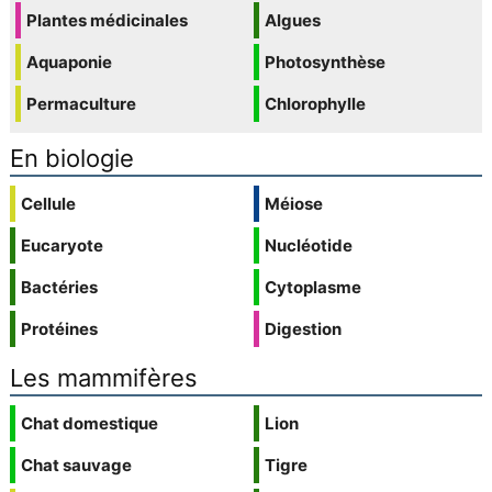
Plantes médicinales
Algues
Aquaponie
Photosynthèse
Permaculture
Chlorophylle
En biologie
Cellule
Méiose
Eucaryote
Nucléotide
Bactéries
Cytoplasme
Protéines
Digestion
Les mammifères
Chat domestique
Lion
Chat sauvage
Tigre