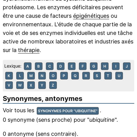
protéasome. Les enzymes déficitaires peuvent
être une cause de facteurs
épigénétiques
ou
environnementaux. L'étude de chaque partie de la
voie et de ses enzymes individuelles est une tâche
active de nombreux laboratoires et industries axés
sur la
thérapie
.
Lexique:
A
B
C
D
E
F
G
H
I
J
K
L
M
N
O
P
Q
R
S
T
U
V
W
X
Y
Z
Synonymes, antonymes
Voir tous les
.
SYNONYMES POUR "UBIQUITINE"
0 synonyme (sens proche) pour "
ubiquitine
".
0 antonyme (sens contraire).