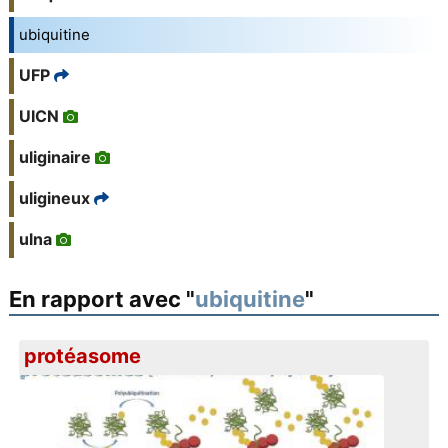
ubiquitine
UFP
UICN
uliginaire
uligineux
ulna
En rapport avec "
ubiquitine
"
protéasome