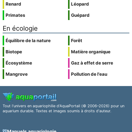
Renard
Léopard
Primates
Guépard
En écologie
Équilibre de la nature
Forêt
Biotope
Matière organique
Écosystème
Gaz à effet de serre
Mangrove
Pollution de l'eau
Tout l'univers en aquariophilie d'AquaPortail (© 2006–2026) pour un
aquarium durable. Textes et images soumis à droits d'auteur.
Manuels aquariologie