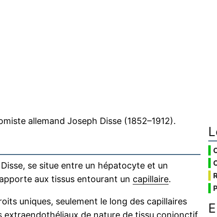
tomiste allemand Joseph Disse (1852–1912).
L
Disse, se situe entre un hépatocyte et un
 rapporte aux tissus entourant un
capillaire
.
oits uniques, seulement le long des capillaires
E
es extraendothéliaux de nature de
tissu conjonctif
,