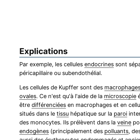
Explications
Par exemple, les cellules
endocrines
sont sép
péricapillaire ou subendothélial.
Les cellules de Kupffer sont des
macrophage
ovales
. Ce n'est qu'à l'aide de la
microscopie
é
être
différenciées
en macrophages et en cellu
situés dans le
tissu
hépatique sur la
paroi
inte
des monocytes. Ils prélèvent dans la
veine
po
endogènes
(principalement des
polluants
, de
aussi des
érythrocytes
endommagés et ancien