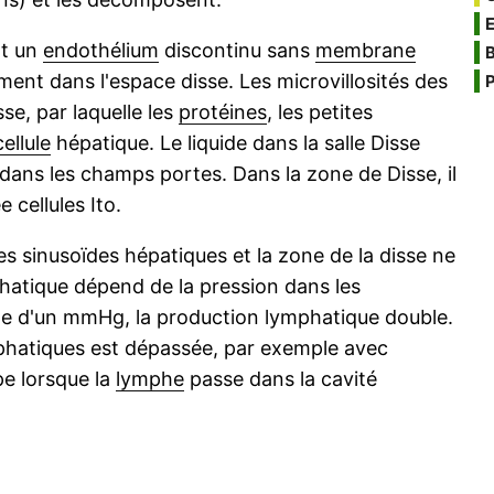
nt un
endothélium
discontinu sans
membrane
B
ent dans l'espace disse. Les microvillosités des
P
sse, par laquelle les
protéines
, les petites
cellule
hépatique. Le liquide dans la salle Disse
dans les champs portes. Dans la zone de Disse, il
 cellules Ito.
s sinusoïdes hépatiques et la zone de la disse ne
phatique dépend de la pression dans les
 d'un mmHg, la production lymphatique double.
mphatiques est dépassée, par exemple avec
pe lorsque la
lymphe
passe dans la cavité