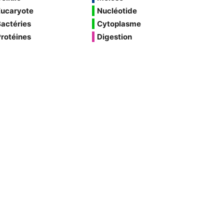
Eucaryote
Nucléotide
actéries
Cytoplasme
rotéines
Digestion