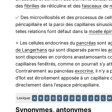
des
fibrilles
de réticuline et des
faisceaux
de
m
✅
Des microvillosités et des processus de cel
péricapillaire et la paroi des capillaires sinus
telles relations font défaut dans la
moelle épi
⭐
Les cellules endocrines du
pancréas
sont ag
de Langerhans
qui sont dispersés parmi les
ac
sont disposées en cordons anastamosants c
capillaires fenêtrés, comme on pourrait s'y a
Contrairement au pancréas
exocrine
, il n'y 
d'îlot est étroitement apposée à un capillaire
directement dans l'espace péricapillaire.
Lexique:
A
B
C
D
E
F
G
H
I
J
K
L
M
Synonymes, antonymes