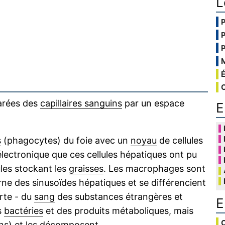
L
arées des
capillaires sanguins
par un espace
E
s
(phagocytes) du foie avec un
noyau
de cellules
lectronique que ces cellules hépatiques ont pu
les stockant les
graisses
. Les macrophages sont
rne des sinusoïdes hépatiques et se différencient
rte - du
sang
des substances étrangères et
E
s
bactéries
et des produits métaboliques, mais
C
s) et les décomposent.