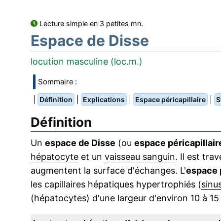
Lecture simple en 3 petites mn.
Espace de Disse
locution masculine (loc.m.)
Sommaire :
|
|
|
|
Définition
Explications
Espace péricapillaire
S
Définition
Un
espace de Disse
(ou
espace péricapillair
hépatocyte
et un
vaisseau sanguin
. Il est t
augmentent la surface d'échanges. L'
espace 
les capillaires hépatiques hypertrophiés (
sinu
(hépatocytes) d'une largeur d'environ 10 à 15