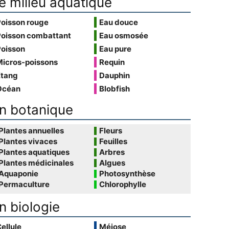
e milieu aquatique
Poisson rouge
Eau douce
Poisson combattant
Eau osmosée
Poisson
Eau pure
Micros-poissons
Requin
Étang
Dauphin
Océan
Blobfish
n botanique
Plantes annuelles
Fleurs
Plantes vivaces
Feuilles
Plantes aquatiques
Arbres
Plantes médicinales
Algues
Aquaponie
Photosynthèse
Permaculture
Chlorophylle
n biologie
ellule
Méiose