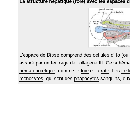
La structure hépatique (foie) avec les espaces d
L'espace de Disse comprend des cellules d'Ito (ou 
assuré par un feutrage de
collagène
III. Ce schéma
hématopoïétique
, comme le
foie
et la
rate
. Les
cell
monocytes
, qui sont des
phagocytes
sanguins, eu