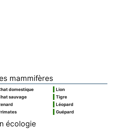
es mammifères
Chat domestique
Lion
Chat sauvage
Tigre
Renard
Léopard
Primates
Guépard
n écologie