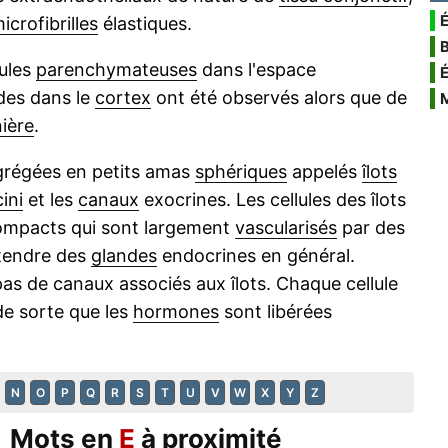
É
icrofibrilles
élastiques.
lules
parenchymateuses
dans l'espace
oïdes dans le
cortex
ont été observés alors que de
nière
.
régées en petits amas
sphériques
appelés
îlots
ini
et les
canaux
exocrines. Les cellules des îlots
ompacts qui sont largement
vascularisés
par des
ttendre des
glandes
endocrines en général.
a pas de canaux associés aux îlots. Chaque cellule
 de sorte que les
hormones
sont libérées
N
O
P
Q
R
S
T
U
V
W
X
Y
Z
Mots en
E
à proximité