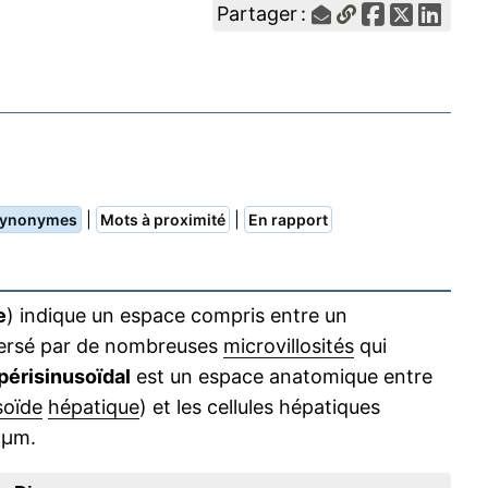
Partager :
|
|
ynonymes
Mots à proximité
En rapport
e
) indique un espace compris entre un
raversé par de nombreuses
microvillosités
qui
périsinusoïdal
est un espace anatomique entre
soïde
hépatique
) et les cellules hépatiques
 µm.