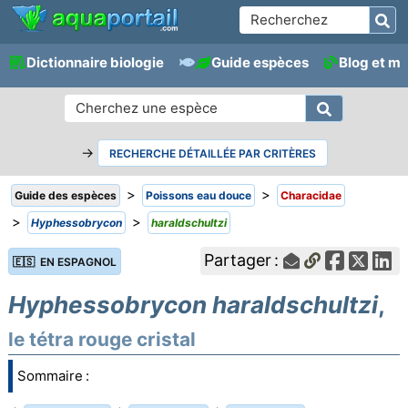
Dictionnaire biologie
Guide espèces
Blog et m
→
RECHERCHE DÉTAILLÉE PAR CRITÈRES
>
>
Guide des espèces
Poissons eau douce
Characidae
>
>
Hyphessobrycon
haraldschultzi
Partager :
🇪🇸 EN ESPAGNOL
Hyphessobrycon haraldschultzi
,
le tétra rouge cristal
Sommaire :