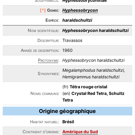
Sous-famille:
Hyphessobryconinae
[*]
Genre
:
Hyphessobrycon
Espèce
:
haraldschultzi
Nom scientifique:
Hyphessobrycon haraldschultzi
Descripteur:
Travassos
Année de description:
1960
Protonyme
:
Hyphessobrycon haraldschultzi
Megalamphodus haraldschultzi,
Synonymes:
Hemigrammus haraldschultzi
(fr)
Tétra rouge cristal
Noms communs:
(en)
Crystal Red Tetra, Schultz
Tetra
Origine géographique
Habitat naturel:
Brésil
Continent d'origine:
Amérique du Sud