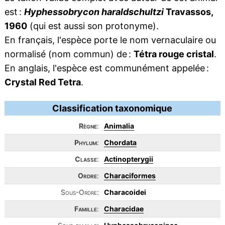
est :
Hyphessobrycon haraldschultzi
Travassos,
1960
(qui est aussi son protonyme).
En français, l'espèce porte le nom vernaculaire ou
normalisé (nom commun) de :
Tétra rouge cristal
.
En anglais, l'espèce est communément appelée :
Crystal Red Tetra
.
Classification taxonomique
Règne
:
Animalia
Phylum
:
Chordata
Classe
:
Actinopterygii
Ordre
:
Characiformes
Sous-Ordre:
Characoidei
Famille
:
Characidae