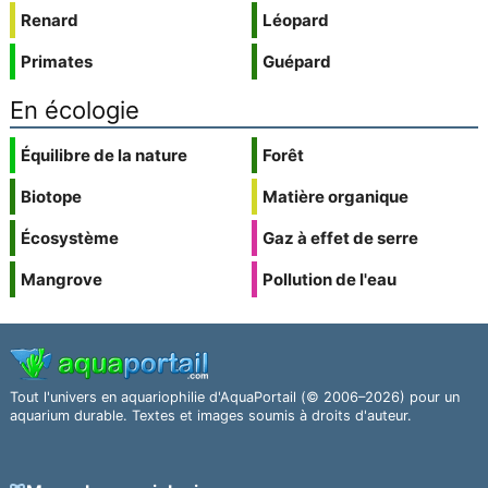
Renard
Léopard
Primates
Guépard
En écologie
Équilibre de la nature
Forêt
Biotope
Matière organique
Écosystème
Gaz à effet de serre
Mangrove
Pollution de l'eau
Tout l'univers en aquariophilie d'AquaPortail (© 2006–2026) pour un
aquarium durable. Textes et images soumis à droits d'auteur.