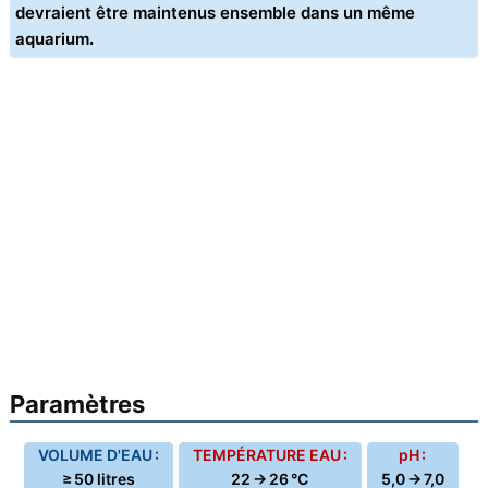
devraient être maintenus ensemble dans un même
aquarium.
Paramètres
VOLUME D'EAU :
TEMPÉRATURE EAU :
pH :
≥ 50 litres
22 → 26 °C
5,0 → 7,0