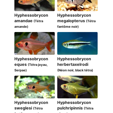
Hyphessobrycon
Hyphessobrycon
amandae
megalopterus
(Tétra
(Tétra
amande)
fantôme noir)
Hyphessobrycon
Hyphessobrycon
eques
herbertaxelrodi
(Tétra joyau,
Serpae)
(Néon noir, black tétra)
Hyphessobrycon
Hyphessobrycon
sweglesi
pulchripinnis
(Tétra
(Tétra