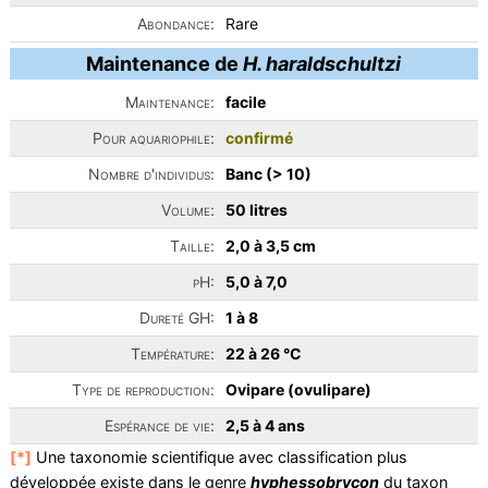
Abondance:
Rare
Maintenance de
H. haraldschultzi
Maintenance:
facile
Pour aquariophile:
confirmé
Nombre d'individus:
Banc (> 10)
Volume:
50 litres
Taille:
2,0 à 3,5 cm
pH:
5,0 à 7,0
Dureté GH:
1 à 8
Température:
22 à 26 °C
Type de reproduction:
Ovipare (ovulipare)
Espérance de vie:
2,5 à 4 ans
[*]
Une taxonomie scientifique avec classification plus
développée existe dans le genre
hyphessobrycon
du taxon