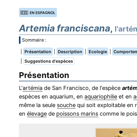
🇪🇸 EN ESPAGNOL
Artemia franciscana
,
l'arté
Sommaire :
|
|
|
|
Présentation
Description
Ecologie
Comporte
|
Suggestions d'espèces
Présentation
L'
artémia
de San Francisco, de l'espèce
artém
espèces en aquarium, en
aquariophilie
et en
a
même la seule
souche
qui soit exploitable e
en
élevage
de
poissons marins
comme le pois