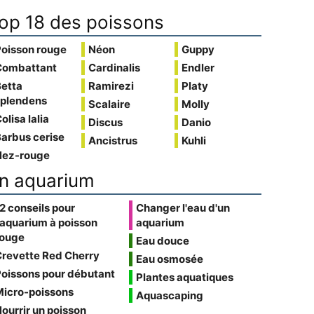
op 18 des poissons
Poisson rouge
Néon
Guppy
Combattant
Cardinalis
Endler
Betta
Ramirezi
Platy
splendens
Scalaire
Molly
olisa lalia
Discus
Danio
arbus cerise
Ancistrus
Kuhli
Nez-rouge
n aquarium
2 conseils pour
Changer l'eau d'un
'aquarium à poisson
aquarium
rouge
Eau douce
Crevette Red Cherry
Eau osmosée
oissons pour débutant
Plantes aquatiques
Micro-poissons
Aquascaping
ourrir un poisson