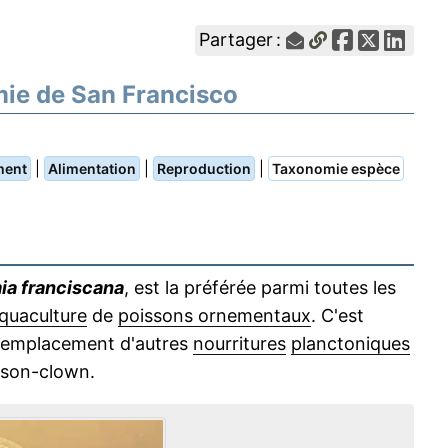
Partager :
mie de San Francisco
|
|
|
ment
Alimentation
Reproduction
Taxonomie espèce
ia franciscana
, est la préférée parmi toutes les
quaculture
de
poissons ornementaux
. C'est
n remplacement d'autres
nourritures
planctoniques
son-clown.