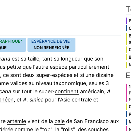
T
RAPHIQUE :
ESPÉRANCE DE VIE :
QUE
NON RENSEIGNÉE
C
B
cana
est sa taille, tant sa longueur que son
lus petite que l'autre espèce particulièrement
E
s, ce sont deux super-espèces et si une dizaine
me valides au niveau taxonomique, seules 3
1
icana
sur tout le super-
continent
américain,
A.
l
anéen
, et
A. sinica
pour l'Asie centrale et
P
tre
artémie
vient de la
baie
de San Francisco aux
dérée comme le "top", la "rolls", des souches
N