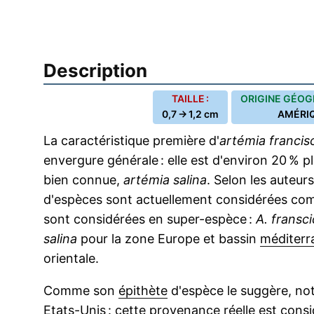
Description
TAILLE :
ORIGINE GÉOG
0,7 → 1,2 cm
AMÉRI
La caractéristique première d'
artémia francis
envergure générale : elle est d'environ 20 % p
bien connue,
artémia salina
. Selon les auteur
d'espèces sont actuellement considérées com
sont considérées en super-espèce :
A. fransc
salina
pour la zone Europe et bassin
méditerr
orientale.
Comme son
épithète
d'espèce le suggère, no
Etats-Unis : cette provenance réelle est consi