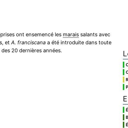
reprises ont ensemencé les
marais
salants avec
s, et
A. franciscana
a été introduite dans toute
 des 20 dernières années.
L
E
É