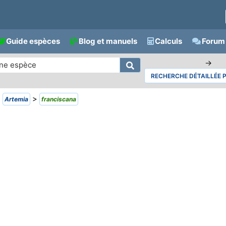
Guide espèces
Blog et manuels
Calculs
Forum 
→
RECHERCHE DÉTAILLÉE 
>
>
Artemia
franciscana