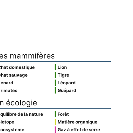
es mammifères
Chat domestique
Lion
Chat sauvage
Tigre
Renard
Léopard
Primates
Guépard
n écologie
quilibre de la nature
Forêt
Biotope
Matière organique
Écosystème
Gaz à effet de serre