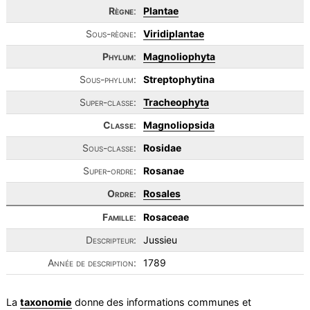
Règne
:
Plantae
Sous-règne:
Viridiplantae
Phylum
:
Magnoliophyta
Sous-phylum:
Streptophytina
Super-classe:
Tracheophyta
Classe
:
Magnoliopsida
Sous-classe:
Rosidae
Super-ordre:
Rosanae
Ordre
:
Rosales
Famille
:
Rosaceae
Descripteur:
Jussieu
Année de description:
1789
La
taxonomie
donne des informations communes et