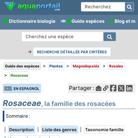
Dictionnaire biologie
Guide espèces
Blog et m
→
RECHERCHE DÉTAILLÉE PAR CRITÈRES
>
>
>
Guide des espèces
Plantes
Magnoliopsida
Rosales
>
Rosaceae
Partager :
🇪🇸 EN ESPAGNOL
Rosaceae
, la famille des rosacées
Sommaire :
|
|
|
Description
Liste des genres
Taxonomie famille