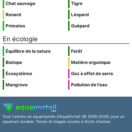
Chat sauvage
Tigre
Renard
Léopard
Primates
Guépard
En écologie
Équilibre de la nature
Forêt
Biotope
Matière organique
Écosystème
Gaz à effet de serre
Mangrove
Pollution de l'eau
Tout l'univers en aquariophilie d'AquaPortail (© 2006–2026) pour un
aquarium durable. Textes et images soumis à droits d'auteur.